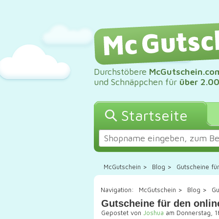
Durchstöbere
McGutschein.co
und Schnäppchen für
über 2.0
Startseite
McGutschein
>
Blog
>
Gutscheine fü
Navigation:
McGutschein
>
Blog
>
Gu
Gutscheine für den onli
Gepostet von
Joshua
am Donnerstag, 1