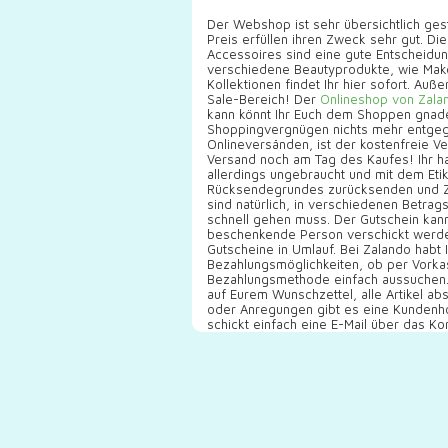
Der Webshop ist sehr übersichtlich gest
Preis erfüllen ihren Zweck sehr gut. Di
Accessoires sind eine gute Entscheidun
verschiedene Beautyprodukte, wie Make
Kollektionen findet Ihr hier sofort. Au
Sale-Bereich! Der
Onlineshop von Zala
kann könnt Ihr Euch dem Shoppen gnad
Shoppingvergnügen nichts mehr entgege
Onlineversänden, ist der kostenfreie V
Versand noch am Tag des Kaufes! Ihr h
allerdings ungebraucht und mit dem Eti
Rücksendegrundes zurücksenden und Za
sind natürlich, in verschiedenen Betrag
schnell gehen muss. Der Gutschein kann 
beschenkende Person verschickt werd
Gutscheine in Umlauf. Bei Zalando habt 
Bezahlungsmöglichkeiten, ob per Vorkas
Bezahlungsmethode einfach aussuchen. W
auf Eurem Wunschzettel, alle Artikel ab
oder Anregungen gibt es eine Kundenhotl
schickt einfach eine E-Mail über das Ko