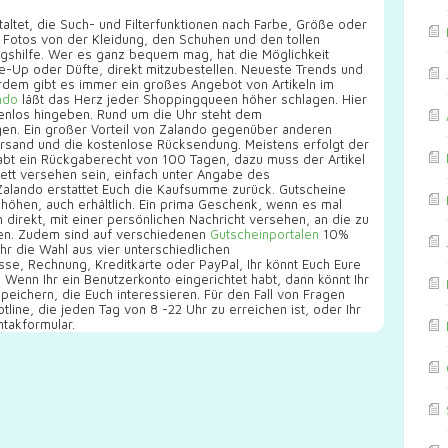
altet, die Such- und Filterfunktionen nach Farbe, Größe oder
e Fotos von der Kleidung, den Schuhen und den tollen
gshilfe. Wer es ganz bequem mag, hat die Möglichkeit
-Up oder Düfte, direkt mitzubestellen. Neueste Trends und
ßerdem gibt es immer ein großes Angebot von Artikeln im
ndo
läßt das Herz jeder Shoppingqueen höher schlagen. Hier
enlos hingeben. Rund um die Uhr steht dem
n. Ein großer Vorteil von Zalando gegenüber anderen
ersand und die kostenlose Rücksendung. Meistens erfolgt der
abt ein Rückgaberecht von 100 Tagen, dazu muss der Artikel
kett versehen sein, einfach unter Angabe des
lando erstattet Euch die Kaufsumme zurück. Gutscheine
shöhen, auch erhältlich. Ein prima Geschenk, wenn es mal
direkt, mit einer persönlichen Nachricht versehen, an die zu
en. Zudem sind auf verschiedenen
Gutscheinportalen
10%
Ihr die Wahl aus vier unterschiedlichen
se, Rechnung, Kreditkarte oder PayPal, Ihr könnt Euch Eure
enn Ihr ein Benutzerkonto eingerichtet habt, dann könnt Ihr
speichern, die Euch interessieren. Für den Fall von Fragen
ine, die jeden Tag von 8 -22 Uhr zu erreichen ist, oder Ihr
ntakformular.