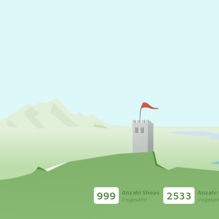
Anzahl Shops
Anzahl
999
2533
insgesamt
insgesa