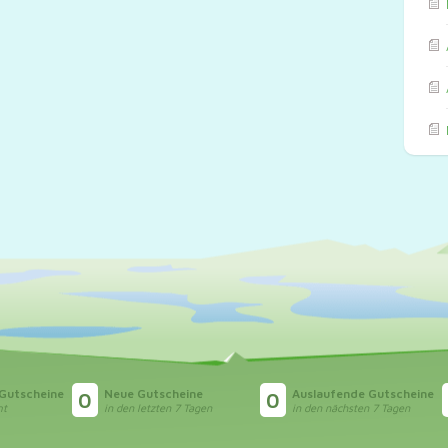
 Gutscheine
Neue Gutscheine
Auslaufende Gutscheine
0
0
mt
in den letzten 7 Tagen
in den nächsten 7 Tagen