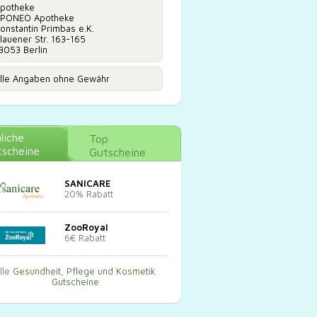
potheke
PONEO Apotheke
onstantin Primbas e.K.
lauener Str. 163-165
3053 Berlin
lle Angaben ohne Gewähr
liche
Top
scheine
Gutscheine
SANICARE
20% Rabatt
ZooRoyal
6€ Rabatt
lle
Gesundheit, Pflege und Kosmetik
Gutscheine