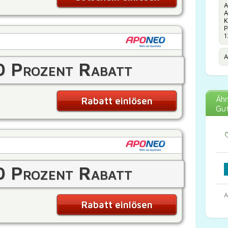
A
A
K
P
1
A
0 Prozent Rabatt
Ähn
Rabatt einlösen
Gut
0 Prozent Rabatt
A
Rabatt einlösen