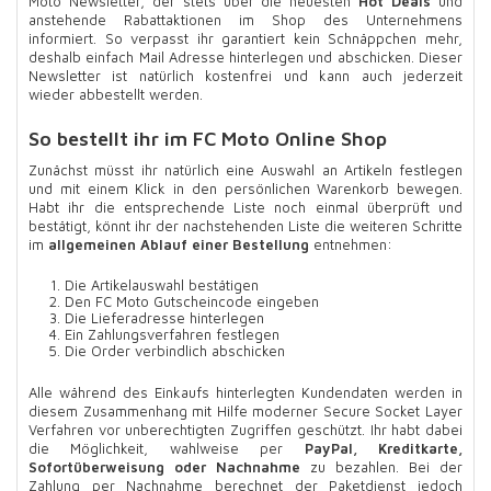
Moto Newsletter, der stets über die neuesten
Hot Deals
und
anstehende Rabattaktionen im Shop des Unternehmens
informiert. So verpasst ihr garantiert kein Schnäppchen mehr,
deshalb einfach Mail Adresse hinterlegen und abschicken. Dieser
Newsletter ist natürlich kostenfrei und kann auch jederzeit
wieder abbestellt werden.
So bestellt ihr im FC Moto Online Shop
Zunächst müsst ihr natürlich eine Auswahl an Artikeln festlegen
und mit einem Klick in den persönlichen Warenkorb bewegen.
Habt ihr die entsprechende Liste noch einmal überprüft und
bestätigt, könnt ihr der nachstehenden Liste die weiteren Schritte
im
allgemeinen Ablauf einer Bestellung
entnehmen:
Die Artikelauswahl bestätigen
Den FC Moto Gutscheincode eingeben
Die Lieferadresse hinterlegen
Ein Zahlungsverfahren festlegen
Die Order verbindlich abschicken
Alle während des Einkaufs hinterlegten Kundendaten werden in
diesem Zusammenhang mit Hilfe moderner Secure Socket Layer
Verfahren vor unberechtigten Zugriffen geschützt. Ihr habt dabei
die Möglichkeit, wahlweise per
PayPal, Kreditkarte,
Sofortüberweisung oder Nachnahme
zu bezahlen. Bei der
Zahlung per Nachnahme berechnet der Paketdienst jedoch