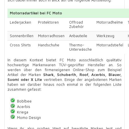
sich dabei immer auch in Blick auf die folgende Aufstellung:
Motorradartikel bei FC Moto
Lederjacken
Protektoren
Offroad
Motorradhelme
Zubehör
Sonnenbrillen
Motorradhosen
Anbauteile
Werkzeug
Cross Shirts
Handschuhe
Thermo-
Motorradstiefel
Unterwäsche
In diesem Kontext bietet FC Moto ausschließlich qualitativ
hochwertige Markenwaren TÜV-geprüfter Hersteller an. So
werden über den firmeneigenen Online-Shop zum Beispiel
Artikel der Marken
Shark, Schuberth, Roof, Acerbis, Blauer,
Suomi oder X Lite
vertrieben. Einige der angebotenen Marken
haben wir darüber hinaus noch einmal in der folgenden Liste
zusammen gefasst:
Boblbee
Acerbis
Kriega
Momo Design
Wenn ihr also großen Wert auf bewährte Marken legt und