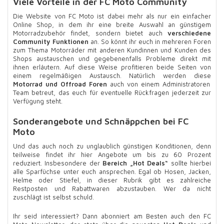
Viele Vorteile in der FC Moto Community
Die Website von FC Moto ist dabei mehr als nur ein einfacher
Online Shop, in dem ihr eine breite Auswahl an günstigem
Motorradzubehör findet, sondern bietet auch
verschiedene
Community Funktionen
an. So könnt ihr euch in mehreren Foren
zum Thema Motorräder mit anderen Kundinnen und Kunden des
Shops austauschen und gegebenenfalls Probleme direkt mit
ihnen erläutern. Auf diese Weise profitieren beide Seiten von
einem regelmäßigen Austausch. Natürlich werden diese
Motorrad und Offroad Foren
auch von einem Administratoren
Team betreut, das euch für eventuelle Rückfragen jederzeit zur
Verfügung steht.
Sonderangebote und Schnäppchen bei FC
Moto
Und das auch noch zu unglaublich günstigen Konditionen, denn
teilweise findet ihr hier Angebote um bis zu 60 Prozent
reduziert. Insbesondere der
Bereich „Hot Deals“
sollte hierbei
alle Sparfüchse unter euch ansprechen. Egal ob Hosen, Jacken,
Helme oder Stiefel, in dieser Rubrik gibt es zahlreiche
Restposten und Rabattwaren abzustauben. Wer da nicht
zuschlägt ist selbst schuld.
Ihr seid interessiert? Dann abonniert am Besten auch den FC