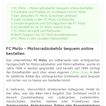
1
FC Moto – Motorradzubehör bequem online bestellen
2
Produkte und Marken im Sortiment von FC Moto
3
Den aktuellen FC Moto Gutschein einlösen
4
Viele Vorteile in der FC Moto Community
5
Sonderangebote und Schnäppchen bei FC Moto
6
So bestellt ihr im FC Moto Online Shop
7
FC Moto Versand und Retouren
8
Noch Fragen? Der FC Moto Kundenservice
9
FC Moto in den sozialen Netzwerken
FC Moto – Motorradzubehör bequem online
bestellen
Das Unternehmen
FC Moto
, ein mittlerweile sehr erfolgreiches
Fachgeschäft für Motorradzubehör und Motorradhelme, wurde im
Jahre 1996 in Aachen gegründet. Und bereits seit 1999 verfügt
der Einzelhändler auch über einen eigenen
Online-Shop
, in dem
ihr sämtliche Artikel des umfangreichen Sortiments auch bequem
und sicher von zu Hause aus bestellen könnt.
In mehreren, übersichtlich strukturierten Kategorien findet ihr
hier alles, was das Biker-Herz begehrt. Das Sortiment reicht in
diesem Zusammenhang von Lederjacken, Lederkombis,
Handschuhen, Stiefeln, Helmen oder Protektoren über
Alarmsysteme, Abdeckplanen, Brillen oder Regenbekleidung