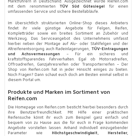
Marktführern in Deutschland. Ausgezeichnet wurde Riefen.com
mit dem renommierten
TÜV Süd Gütesiegel
für einen
umfassenden Service und sichere Bestellabläufe.
Im übersichtlich strukturierten Online-Shop dieses Anbieters
findet ihr viele günstige Angebote für Felgen, Reifen,
Kompletträder sowie ein breites Sortiment an Zubehör und
Werkzeug. Das Serviceangebot des Unternehmens umfasst
hierbei neben der Montage auf Alu- oder Stahlfelgen und der
Altreifenentsorgung auch Radeinlagerungen,
TÜV-Eintragungen
und Achsvermessungen
– Für ein sicheres und
kraftstoffsparendes Fahrverhalten. Egal ob Motorradreifen,
Offroadreifen, Ganzjahresreifen oder Transporterreifen – Der
Shop von Reifen.com hat in jeder Hinsicht einiges zu bieten.
Noch Fragen? Dann schaut euch doch am Besten einmal selbst in
diesem Portal um.
Produkte und Marken im Sortiment von
Reifen.com
Die Homepage von Reifen.com besticht hierbei besonders durch
ihre Benutzerfreundlichkeit. Mit Hilfe einer praktischen
Reifensuche könnt ihr euch zum Beispiel ganz einfach und
bequem von zu Hause aus die für euch in Frage kommenden
Angebote vorstellen lassen. Anhand individuell einzugebender
Parameter wie
Höchstgeschwindigkeit, Hersteller,