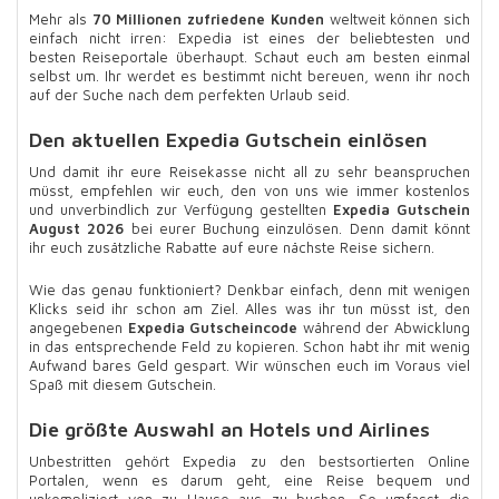
Mehr als
70 Millionen zufriedene Kunden
weltweit können sich
einfach nicht irren: Expedia ist eines der beliebtesten und
besten Reiseportale überhaupt. Schaut euch am besten einmal
selbst um. Ihr werdet es bestimmt nicht bereuen, wenn ihr noch
auf der Suche nach dem perfekten Urlaub seid.
Den aktuellen Expedia Gutschein einlösen
Und damit ihr eure Reisekasse nicht all zu sehr beanspruchen
müsst, empfehlen wir euch, den von uns wie immer kostenlos
und unverbindlich zur Verfügung gestellten
Expedia Gutschein
August 2026
bei eurer Buchung einzulösen. Denn damit könnt
ihr euch zusätzliche Rabatte auf eure nächste Reise sichern.
Wie das genau funktioniert? Denkbar einfach, denn mit wenigen
Klicks seid ihr schon am Ziel. Alles was ihr tun müsst ist, den
angegebenen
Expedia Gutscheincode
während der Abwicklung
in das entsprechende Feld zu kopieren. Schon habt ihr mit wenig
Aufwand bares Geld gespart. Wir wünschen euch im Voraus viel
Spaß mit diesem Gutschein.
Die größte Auswahl an Hotels und Airlines
Unbestritten gehört Expedia zu den bestsortierten Online
Portalen, wenn es darum geht, eine Reise bequem und
unkompliziert von zu Hause aus zu buchen. So umfasst die