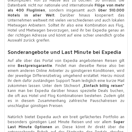
Datenbank nicht nur nationale und internationale
Flüge von mehr
als 400 Fluglinien
, sondern insgesamt auch
über 510.000
Hotels in aller Welt
. Darüber hinaus kooperiert das
Unternehmen weltweit mit vielen verschiedenen und auch lokalen
Mietwagen Anbietern. Solltet ihr also eine Kombination aus Flug,
Hotel und Mietwagen bevorzugen, seid ihr bei Expedia genau an
der richtigen Adresse und könnt auf eine schier unendlich große
Auswahl zurück greifen.
Sonderangebote und Last Minute bei Expedia
Auf alle über das Portal von Expedia angebotenen Reisen gilt
eine
Bestpreisgarantie
. Findet man dieselbe Reise also bei
einem anderen Online Anbieter zu günstigeren Konditionen, wird
der jeweilige Differenzbetrag umgehend erstattet. Hierzu müsst
ihr dem dafür zuständigen Support Team lediglich eine kurze Mail
zukommen lassen. Unter dem Stichwort
„Einfach billig reisen“
kann man bei Expedia darüber hinaus spezielle Deals buchen,
die oft aus Hotel und Flog Kombinationen bestehen. Zudem gibt
es in diesem Zusammenhang zahlreiche Pauschalreisen zu
unschlagbar günstigen Preisen.
Natürlich bietet Expedia auch ein breit gefächertes Portfolio an
besonders günstigen Last Minute Reisen und vor allem
Super
Last Minute Optionen
an. Diese könnt ihr direkt über die
entsprechende Rubrik auf der Startseite des Portals abrufen.