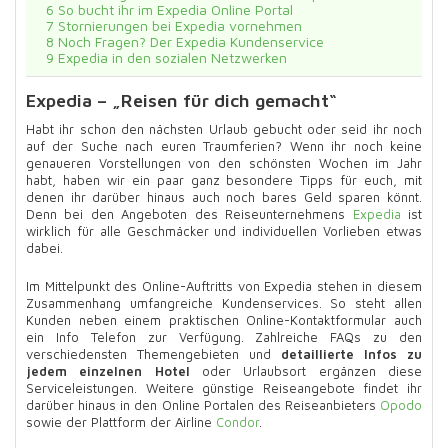
6
So bucht ihr im Expedia Online Portal
7
Stornierungen bei Expedia vornehmen
8
Noch Fragen? Der Expedia Kundenservice
9
Expedia in den sozialen Netzwerken
Expedia – „Reisen für dich gemacht“
Habt ihr schon den nächsten Urlaub gebucht oder seid ihr noch
auf der Suche nach euren Traumferien? Wenn ihr noch keine
genaueren Vorstellungen von den schönsten Wochen im Jahr
habt, haben wir ein paar ganz besondere Tipps für euch, mit
denen ihr darüber hinaus auch noch bares Geld sparen könnt.
Denn bei den Angeboten des Reiseunternehmens
Expedia
ist
wirklich für alle Geschmäcker und individuellen Vorlieben etwas
dabei.
Im Mittelpunkt des Online-Auftritts von Expedia stehen in diesem
Zusammenhang umfangreiche Kundenservices. So steht allen
Kunden neben einem praktischen Online-Kontaktformular auch
ein Info Telefon zur Verfügung. Zahlreiche FAQs zu den
verschiedensten Themengebieten und
detaillierte Infos zu
jedem einzelnen Hotel
oder Urlaubsort ergänzen diese
Serviceleistungen. Weitere günstige Reiseangebote findet ihr
darüber hinaus in den Online Portalen des Reiseanbieters
Opodo
sowie der Plattform der Airline
Condor
.