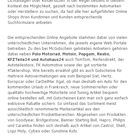
Lichtanlagen oder Kindersitzen. In der Regel besteht in diesem
Kontext die Möglichkeit, gezielt nach bestimmten Automarken
oder Herstellern zu suchen, da fast alle hier aufgeführten Online
Shops ihren Kundinnen und Kunden entsprechende
Suchformulare anbieten.
Die entsprechenden Online Angebote stammen dabei von vielen
unterschiedlichen Unternehmen, die jeweils eigene Web Portale
betreiben. Zu den bei McGutschein gelisteten Anbietern gehören
dabei neben
Polo Motorrad, Motoin, Popgom, Rexbo,
KFZTeile24 und Autohaus24
auch TomTom, Reifendirekt, der
Autoteilestore, FK Automotive sowie der gut sortierte
4Taktershop. Wie bereits erwähnt gibt es auch Gutscheine für
mehrere Autovermietungen wie zum Beispiel Sixt, Hertz,
Europcar oder CarDelMar. Egal, ob man deshalb ein Auto für den
kommenden Urlaub in Frankreich, neue Sommerreifen oder
qualitativ hochwertige Motorteile und Tuning Artikel bequem
online bestellen will, mit Gutscheinen kann man sich ganz einfach
exklusive Rabatte sichern. So umfasst das Sortiment meist
ausschließlich renommierte Markenartikel aus den
unterschiedlichen Produktbereichen. Abgesehen von Produkten
von Goodyear, Bridgestone, Banner Starting Bull, Hapro, Philips
und Caramba finden sich deshalb auch Artikel von Castrol, Shell,
Liqui Moly, Cybex oder Sunshine Kids.