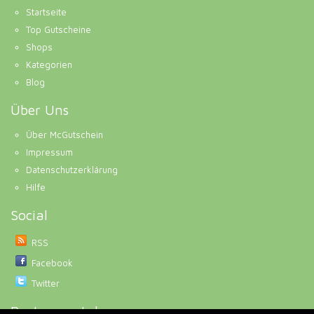
Startseite
Top Gutscheine
Shops
Kategorien
Blog
Über Uns
Über McGutschein
Impressum
Datenschutzerklärung
Hilfe
Social
RSS
Facebook
Twitter
Partnerportale