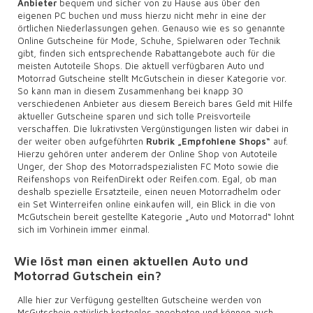
Anbieter
bequem und sicher von zu Hause aus über den
eigenen PC buchen und muss hierzu nicht mehr in eine der
örtlichen Niederlassungen gehen. Genauso wie es so genannte
Online Gutscheine für Mode, Schuhe, Spielwaren oder Technik
gibt, finden sich entsprechende Rabattangebote auch für die
meisten Autoteile Shops. Die aktuell verfügbaren Auto und
Motorrad Gutscheine stellt McGutschein in dieser Kategorie vor.
So kann man in diesem Zusammenhang bei knapp 30
verschiedenen Anbieter aus diesem Bereich bares Geld mit Hilfe
aktueller Gutscheine sparen und sich tolle Preisvorteile
verschaffen. Die lukrativsten Vergünstigungen listen wir dabei in
der weiter oben aufgeführten
Rubrik „Empfohlene Shops“
auf.
Hierzu gehören unter anderem der Online Shop von Autoteile
Unger, der Shop des Motorradspezialisten FC Moto sowie die
Reifenshops von ReifenDirekt oder Reifen.com. Egal, ob man
deshalb spezielle Ersatzteile, einen neuen Motorradhelm oder
ein Set Winterreifen online einkaufen will, ein Blick in die von
McGutschein bereit gestellte Kategorie „Auto und Motorrad“ lohnt
sich im Vorhinein immer einmal.
Wie löst man einen aktuellen Auto und
Motorrad Gutschein ein?
Alle hier zur Verfügung gestellten Gutscheine werden von
McGutschein natürlich kostenlos angeboten und können auch