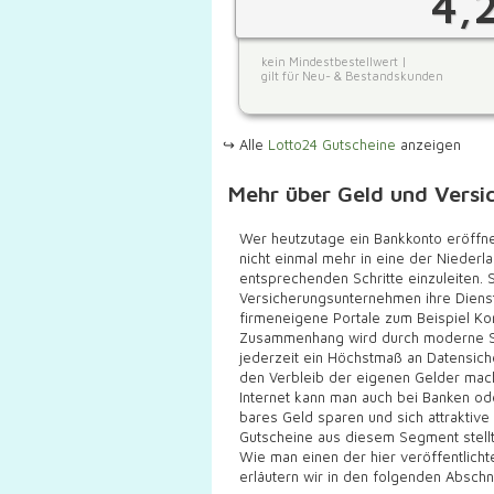
4,
kein Mindestbestellwert |
gilt für Neu- & Bestandskunden
↪ Alle
Lotto24 Gutscheine
anzeigen
Mehr über Geld und Versi
Wer heutzutage ein Bankkonto eröffne
nicht einmal mehr in eine der Nieder
entsprechenden Schritte einzuleiten.
Versicherungsunternehmen ihre Dienst
firmeneigene Portale zum Beispiel Ko
Zusammenhang wird durch moderne Se
jederzeit ein Höchstmaß an Datensich
den Verbleib der eigenen Gelder mac
Internet kann man auch bei Banken ode
bares Geld sparen und sich attraktive
Gutscheine aus diesem Segment stellt 
Wie man einen der hier veröffentlich
erläutern wir in den folgenden Abschn