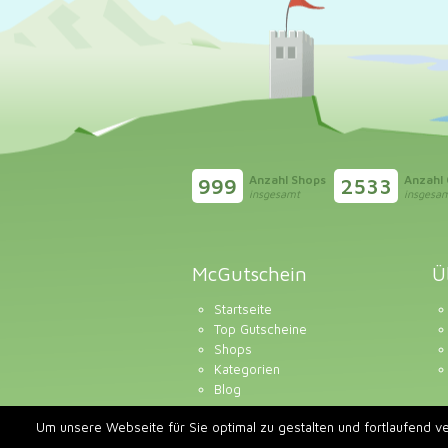
Anzahl Shops
Anzahl
999
2533
insgesamt
insgesa
McGutschein
Ü
Startseite
Top Gutscheine
Shops
Kategorien
Blog
Um unsere Webseite für Sie optimal zu gestalten und fortlaufend 
Copyright © 2020 McGutschein.com | Alle