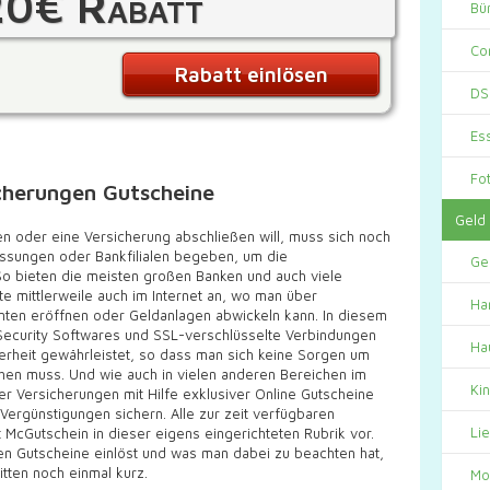
20€ Rabatt
Bü
Co
Rabatt einlösen
DS
Es
Fo
cherungen Gutscheine
Geld
n oder eine Versicherung abschließen will, muss sich noch
lassungen oder Bankfilialen begeben, um die
Ge
 So bieten die meisten großen Banken und auch viele
e mittlerweile auch im Internet an, wo man über
Ha
nten eröffnen oder Geldanlagen abwickeln kann. In diesem
curity Softwares und SSL-verschlüsselte Verbindungen
Ha
erheit gewährleistet, so dass man sich keine Sorgen um
hen muss. Und wie auch in vielen anderen Bereichen im
Ki
r Versicherungen mit Hilfe exklusiver Online Gutscheine
 Vergünstigungen sichern. Alle zur zeit verfügbaren
Li
McGutschein in dieser eigens eingerichteten Rubrik vor.
ten Gutscheine einlöst und was man dabei zu beachten hat,
itten noch einmal kurz.
Mo