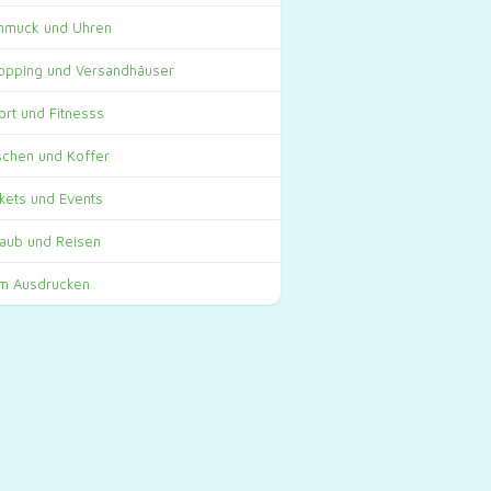
hmuck und Uhren
opping und Versandhäuser
ort und Fitnesss
schen und Koffer
ckets und Events
laub und Reisen
m Ausdrucken