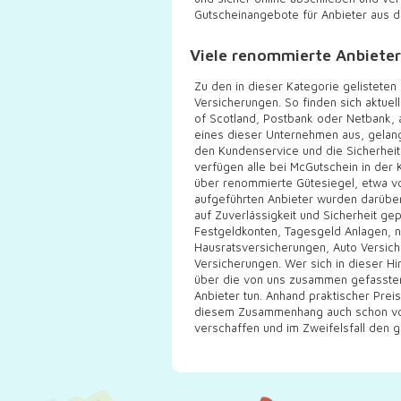
Gutscheinangebote für Anbieter aus d
Viele renommierte Anbieter
Zu den in dieser Kategorie gelistete
Versicherungen. So finden sich aktuel
of Scotland, Postbank oder Netbank, 
eines dieser Unternehmen aus, gelang
den Kundenservice und die Sicherheit
verfügen alle bei McGutschein in der
über renommierte Gütesiegel, etwa v
aufgeführten Anbieter wurden darüber
auf Zuverlässigkeit und Sicherheit g
Festgeldkonten, Tagesgeld Anlagen, 
Hausratsversicherungen, Auto Versic
Versicherungen. Wer sich in dieser Hi
über die von uns zusammen gefassten
Anbieter tun. Anhand praktischer Pre
diesem Zusammenhang auch schon vor 
verschaffen und im Zweifelsfall den g