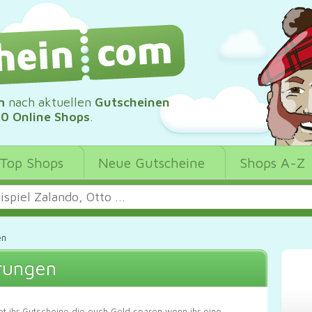
m
nach aktuellen
Gutscheinen
00 Online Shops
.
Top Shops
Neue Gutscheine
Shops A-Z
en
rungen
det ihr Gutscheine die euch Geld sparen wenn ihr eine