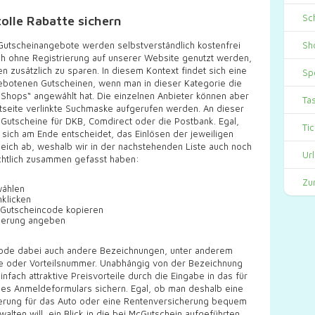
Sc
olle Rabatte sichern
 Gutscheinangebote werden selbstverständlich kostenfrei
Sh
ch ohne Registrierung auf unserer Website genutzt werden,
 zusätzlich zu sparen. In diesem Kontext findet sich eine
Sp
angebotenen Gutscheinen, wenn man in dieser Kategorie die
 Shops“ angewählt hat. Die einzelnen Anbieter können aber
Ta
rtseite verlinkte Suchmaske aufgerufen werden. An dieser
 Gutscheine für DKB, Comdirect oder die Postbank. Egal,
Ti
n sich am Ende entscheidet, das Einlösen der jeweiligen
leich ab, weshalb wir in der nachstehenden Liste auch noch
Ur
ichtlich zusammen gefasst haben:
Zu
wählen
klicken
n Gutscheincode kopieren
ierung angeben
ncode dabei auch andere Bezeichnungen, unter anderem
de oder Vorteilsnummer. Unabhängig von der Bezeichnung
fach attraktive Preisvorteile durch die Eingabe in das für
s Anmeldeformulars sichern. Egal, ob man deshalb eine
cherung für das Auto oder eine Rentenversicherung bequem
alten will, ein Blick in die bei McGutschein aufgeführten