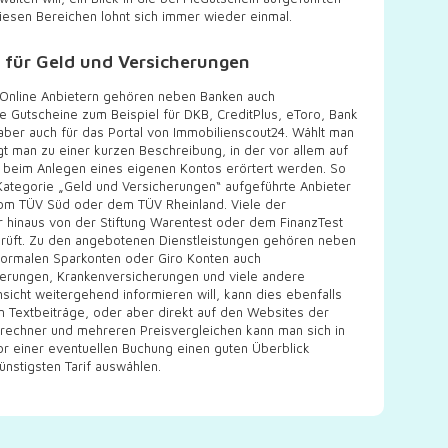
iesen Bereichen lohnt sich immer wieder einmal.
 für Geld und Versicherungen
n Online Anbietern gehören neben Banken auch
le Gutscheine zum Beispiel für DKB, CreditPlus, eToro, Bank
aber auch für das Portal von Immobilienscout24. Wählt man
t man zu einer kurzen Beschreibung, in der vor allem auf
 beim Anlegen eines eigenen Kontos erörtert werden. So
 Kategorie „Geld und Versicherungen“ aufgeführte Anbieter
om TÜV Süd oder dem TÜV Rheinland. Viele der
 hinaus von der Stiftung Warentest oder dem FinanzTest
eprüft. Zu den angebotenen Dienstleistungen gehören neben
normalen Sparkonten oder Giro Konten auch
herungen, Krankenversicherungen und viele andere
nsicht weitergehend informieren will, kann dies ebenfalls
 Textbeiträge, oder aber direkt auf den Websites der
isrechner und mehreren Preisvergleichen kann man sich in
einer eventuellen Buchung einen guten Überblick
ünstigsten Tarif auswählen.