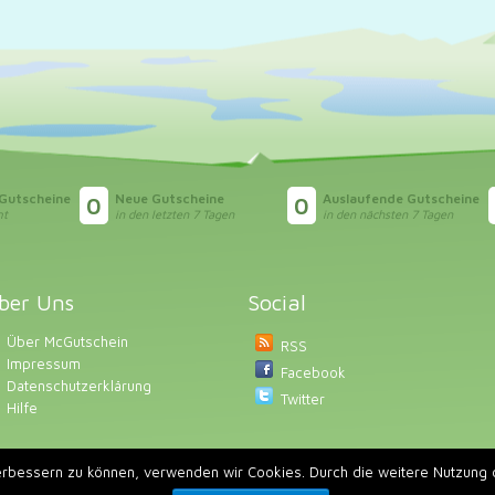
 Gutscheine
Neue Gutscheine
Auslaufende Gutscheine
0
0
mt
in den letzten 7 Tagen
in den nächsten 7 Tagen
ber Uns
Social
Über McGutschein
RSS
Impressum
Facebook
Datenschutzerklärung
Twitter
Hilfe
verbessern zu können, verwenden wir Cookies. Durch die weitere Nutzun
 Rechte vorbehalten