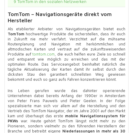
9
TomTom in den sozialen Netzwerken
TomTom – Navigationsgeräte direkt vom
Hersteller
Als etablierter Anbieter von Navigationsgeräten bietet euch
TomTom
hochwertige Produkte die sicherstellen, dass ihr euch
in Zukunft nie mehr verfahrt. Verzichtet auf die mühsame
Routenplanung und Navigation mit herkömmlichen und
altmodischen Karten und vertraut auf die zukunftsweisenden
Produkte auf
tomtom.com
, die euch helfen eure Ziele so schnell
und entspannt wie möglich zu erreichen und das mit der
optimalen Route. Das Serviceangebot beinhaltet natürlich die
tägliche Aktualisierung der Karten damit ihr selbst durch den
dicksten Stau den garantiert schnellsten Weg gewiesen
bekommt und euch so ganz aufs Fahren konzentrieren könnt.
Ins Leben gerufen wurde das dahinter operierende
Unternehmen dabei bereits Anfang der 1990er in Amsterdam
von Peter Frans Pauwels und Pieter Geelen. In der Folge
spezialisierte man sich vor allem auf die Herstellung und den
Vertrieb des TomTom Navigator, der im Jahre 2001 auf den Markt
kam und überhaupt das erste
mobile Navigationssystem für
PKWs
war. Heute gehört TomTom längst nicht mehr zu den
Pionieren, sondern vielmehr zu den führenden Herstellern der
Branche und betreibt eigene
Niederlassungen in mehr als 30