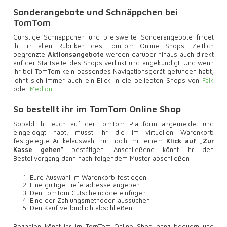
Sonderangebote und Schnäppchen bei
TomTom
Günstige Schnäppchen und preiswerte Sonderangebote findet
ihr in allen Rubriken des TomTom Online Shops. Zeitlich
begrenzte
Aktionsangebote
werden darüber hinaus auch direkt
auf der Startseite des Shops verlinkt und angekündigt. Und wenn
ihr bei TomTom kein passendes Navigationsgerät gefunden habt,
lohnt sich immer auch ein Blick in die beliebten Shops von
Falk
oder
Medion
.
So bestellt ihr im TomTom Online Shop
Sobald ihr euch auf der TomTom Plattform angemeldet und
eingeloggt habt, müsst ihr die im virtuellen Warenkorb
festgelegte Artikelauswahl nur noch mit einem
Klick auf „Zur
Kasse gehen“
bestätigen. Anschließend könnt ihr den
Bestellvorgang dann nach folgendem Muster abschließen:
Eure Auswahl im Warenkorb festlegen
Eine gültige Lieferadresse angeben
Den TomTom Gutscheincode einfügen
Eine der Zahlungsmethoden aussuchen
Den Kauf verbindlich abschließen
Bezahlen könnt ihr im TomTom Online Shop ganz bequem und