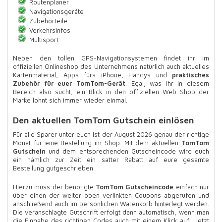
Routenplaner
Navigationsgeräte
Zubehörteile
Verkehrsinfos
Multisport
Neben den tollen GPS-Navigationsystemen findet ihr im
offiziellen Onlineshop des Unternehmens natürlich auch aktuelles
Kartenmaterial, Apps fürs iPhone, Handys und
praktisches
Zubehör für euer TomTom-Gerät
. Egal, was ihr in diesem
Bereich also sucht, ein Blick in den offiziellen Web Shop der
Marke lohnt sich immer wieder einmal.
Den aktuellen TomTom Gutschein einlösen
Für alle Sparer unter euch ist der August 2026 genau der richtige
Monat für eine Bestellung im Shop. Mit dem aktuellen
TomTom
Gutschein
und dem entsprechenden Gutscheincode wird euch
ein nämlich zur Zeit ein satter Rabatt auf eure gesamte
Bestellung gutgeschrieben.
Hierzu muss der benötigte
TomTom Gutscheincode
einfach nur
über einen der weiter oben verlinkten Coupons abgerufen und
anschließend auch im persönlichen Warenkorb hinterlegt werden.
Die veranschlagte Gutschrift erfolgt dann automatisch, wenn man
die Eingabe des richtigen Codes auch mit einem Klick auf „Jetzt