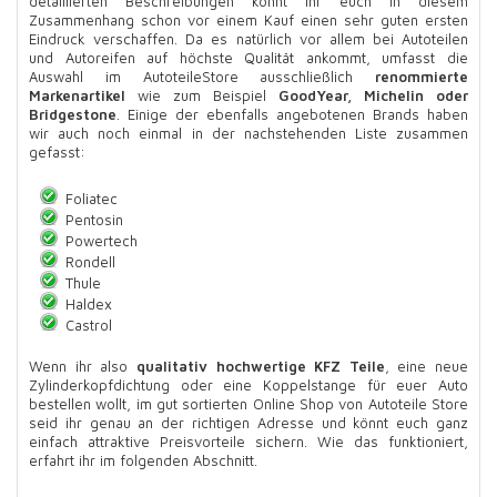
detaillierten Beschreibungen könnt ihr euch in diesem
Zusammenhang schon vor einem Kauf einen sehr guten ersten
Eindruck verschaffen. Da es natürlich vor allem bei Autoteilen
und Autoreifen auf höchste Qualität ankommt, umfasst die
Auswahl im AutoteileStore ausschließlich
renommierte
Markenartikel
wie zum Beispiel
GoodYear, Michelin oder
Bridgestone
. Einige der ebenfalls angebotenen Brands haben
wir auch noch einmal in der nachstehenden Liste zusammen
gefasst:
Foliatec
Pentosin
Powertech
Rondell
Thule
Haldex
Castrol
Wenn ihr also
qualitativ hochwertige KFZ Teile
, eine neue
Zylinderkopfdichtung oder eine Koppelstange für euer Auto
bestellen wollt, im gut sortierten Online Shop von Autoteile Store
seid ihr genau an der richtigen Adresse und könnt euch ganz
einfach attraktive Preisvorteile sichern. Wie das funktioniert,
erfahrt ihr im folgenden Abschnitt.