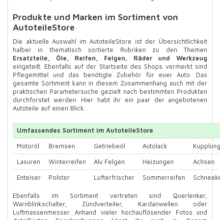
Produkte und Marken im Sortiment von
AutoteileStore
Die aktuelle Auswahl im AutoteileStore ist der Übersichtlichkeit
halber in thematisch sortierte Rubriken zu den Themen
Ersatzteile, Öle, Reifen, Felgen, Räder und Werkzeug
eingeteilt. Ebenfalls auf der Startseite des Shops vermerkt sind
Pflegemittel und das benötigte Zubehör für euer Auto. Das
gesamte Sortiment kann in diesem Zusammenhang auch mit der
praktischen Parametersuche gezielt nach bestimmten Produkten
durchforstet werden. Hier habt ihr ein paar der angebotenen
Autoteile auf einen Blick:
Umfassendes Sortiment im AutoteileStore
Motoröl
Bremsen
Getriebeöl
Autolack
Kupplun
Lasuren
Winterreifen
Alu Felgen
Heizungen
Achsen
Enteiser
Polster
Lufterfrischer
Sommerreifen
Schneeke
Ebenfalls im Sortiment vertreten sind Querlenker,
Warnblinkschalter, Zündverteiler, Kardanwellen oder
Luftmassenmesser. Anhand vieler hochauflösender Fotos und