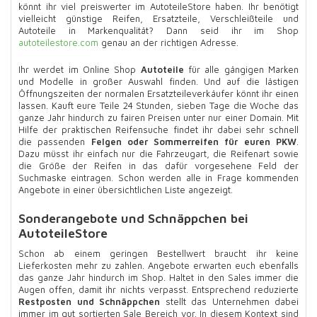
könnt ihr viel preiswerter im AutoteileStore haben. Ihr benötigt
vielleicht günstige Reifen, Ersatzteile, Verschleißteile und
Autoteile in Markenqualität? Dann seid ihr im Shop
autoteilestore.com
genau an der richtigen Adresse.
Ihr werdet im Online Shop
Autoteile
für alle gängigen Marken
und Modelle in großer Auswahl finden. Und auf die lästigen
Öffnungszeiten der normalen Ersatzteileverkäufer könnt ihr einen
lassen. Kauft eure Teile 24 Stunden, sieben Tage die Woche das
ganze Jahr hindurch zu fairen Preisen unter nur einer Domain. Mit
Hilfe der praktischen Reifensuche findet ihr dabei sehr schnell
die passenden
Felgen oder Sommerreifen für euren PKW
.
Dazu müsst ihr einfach nur die Fahrzeugart, die Reifenart sowie
die Größe der Reifen in das dafür vorgesehene Feld der
Suchmaske eintragen. Schon werden alle in Frage kommenden
Angebote in einer übersichtlichen Liste angezeigt.
Sonderangebote und Schnäppchen bei
AutoteileStore
Schon ab einem geringen Bestellwert braucht ihr keine
Lieferkosten mehr zu zahlen. Angebote erwarten euch ebenfalls
das ganze Jahr hindurch im Shop. Haltet in den Sales immer die
Augen offen, damit ihr nichts verpasst. Entsprechend reduzierte
Restposten und Schnäppchen
stellt das Unternehmen dabei
immer im gut sortierten Sale Bereich vor. In diesem Kontext sind