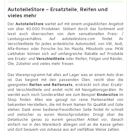
AutoteileStore – Ersatzteile, Reifen und
vieles mehr
Der
AutoteileStore
wartet auf mit einem unglaublichen Angebot
von über 40.000 Produkten. Stöbert durch das Sortiment und
lasst euch überraschen von dem sensationellen Preis- /
Leistungsverhältnis. Auf autoteilestore.com findet ihr
Verschleißteile für jedes erdenkliche Automodell, von VW, Audi,
Alfa-Romeo oder Porsche bis hin Mazda, Mitsubishi usw. PKW
Liebhaber können sich auf umfangreiche Rabatte auf Produkte
wie Ersatz- und
Verschleißteile
oder Reifen, Felgen und Ränder,
Öle, Zubehör und vieles mehr freuen.
Das Warenprogramm hat alles auf Lager was an einem Auto dran
ist. Das beginnt mit den passenden Ölen, reicht über die
geeigneten
Reifen und Reifensets
, erstreckt sich über Ersatz-
und Verschleißteile und endet nicht mit Navigationsgeräten. Ihr
werdet auch noch Sonderartikel wie zum Beispiel
Kindersitze
im
Shop finden. Alles wie gesagt nur reine Markenartikel von
bekannten Herstellern, die mit ihrem Namen für Qualität und Güte
stehen. Dank einer bedienerfreundlichen Seite findet ihr schnell
und zielsicher zu euren Wunschprodukten. Dringt über die
Detailsuche genau zu eurem gesuchten Artikel vor, danach
einfach nur in den Warenkorb ablegen und an die Kasse gehen
und dort bequem von zuhause aus auf vielfältige Weise zahlen.