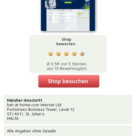
Shop
bewerten:
Ø 4,58 von 5 Sternen
aus 19 Bewertung(en)
Shop besuchen
Händler-Anschrift
bet-at-home.com Internet Ltd
Portomaso Business Tower, Level 12
STJ 4011, St. Julian's
MALTA
Alle Angaben ohne Gewähr