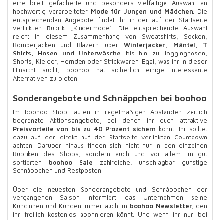
eine breit gefächerte und besonders vielfältige Auswahl an
hochwertig verarbeiteter
Mode für Jungen und Mädchen
. Die
entsprechenden Angebote findet ihr in der auf der Startseite
verlinkten Rubrik „Kindermode“. Die entsprechende Auswahl
reicht in diesem Zusammenhang von Sweatshirts, Socken,
Bomberjacken und Blazern über
Winterjacken, Mäntel, T
Shirts, Hosen und Unterwäsche
bis hin zu Jogginghosen,
Shorts, Kleider, Hemden oder Strickwaren. Egal, was ihr in dieser
Hinsicht sucht, boohoo hat sicherlich einige interessante
Alternativen zu bieten.
Sonderangebote und Schnäppchen bei boohoo
Im boohoo Shop laufen in regelmäßigen Abständen zeitlich
begrenzte Aktionsangebote, bei denen ihr euch attraktive
Preisvorteile von bis zu 40 Prozent sichern
könnt. Ihr solltet
dazu auf den direkt auf der Startseite verlinkten Countdown
achten. Darüber hinaus finden sich nicht nur in den einzelnen
Rubriken des Shops, sondern auch und vor allem im gut
sortierten
boohoo Sale
zahlreiche, unschlagbar günstige
Schnäppchen und Restposten.
Über die neuesten Sonderangebote und Schnäppchen der
vergangenen Saison informiert das Unternehmen seine
Kundinnen und Kunden immer auch im
boohoo Newsletter
, den
ihr freilich kostenlos abonnieren könnt. Und wenn ihr nun bei