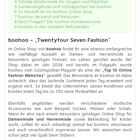
4
Schicke Kindermode für Jungen und Mädchen
5
Sonderangebote und Schnäppchen bei boohoo
6
So bestellt ihr im boohoo Online Shop
7
boohoo Versand und Retouren
8
Noch Fragen? Der boohoo Kundenservice
9
boohoo in den sozialen Netzwerken
boohoo – „Twentyfour Seven Fashion“
Im Online Shop von
boohoo
findet ihr eine ebenso umfangreiche
wie vielfältige Auswahl an Damen- und Herrenmode zu
besonders günstigen Preisen. Ins Leben gerufen wurde der
Shop dabei im Jahr 2006 und bereits im Folgejahr wurde
boohoo vom Cosmopolitan Magazin als eine der
„Top 10 Online
Fashion Websites“
gewählt. Das Besondere an boohoo ist dabei
sicherlich, dass das laufende Sortiment jeden Tag erweitert und
ergänzt wird, So bietet das Unternehmen seinen Kundinnen und
Kunden jeden Tag bis zu 100 neue Modeartikel an.
Ebenfalls angeboten werden verschiedene modische
Accessoires wie zum Beispiel Socken, Mützen oder Schals.
Wenn ihr also nach einem besonders günstigen Online Shop für
Damenmode und Herrenmode
sowie Bekleidung für Kinder
sucht, solltet ihr euch unbedingt einmal bei boohoo umschauen
und euch unverbindlich inspirieren lassen. Wir wünschen euch
schon jetzt viel Spaß beim Stöbern.