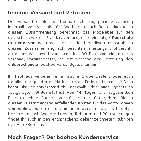
boohoo Versand und Retouren
Der Versand erfolgt bei boohoo sehr zügig und zuverlässig
innerhalb von vier bis fünf Werktagen nach Bestelleingang. In
diesem Zusammenhang berechnet das Modelabel für den
deutschlandweiten Standardversand eine einmalige
Pauschale
in Höhe von 6 Euro
. Einen Mindestbestellwert müsst ihr in
diesem Zusammenhang nicht beachten, allerdings profitiert ihr
ab einem Warenwert von zumindest 30 Euro von einem gratis
Versand, vorausgesetzt, ihr löst während der Bestellung den
entsprechenden boohoo Versandgutschein ein.
Ihr habt aus Versehen eine falsche Größe bestellt oder euch
gefallen die gelieferten Modeartikel am Ende einfach nicht? Dann
könnt ihr selbstverständlich innerhalb der auch gesetzlich
festgelegten
Widerrufsfrist von 14 Tagen
alle zugesandten
Produkte ohne Angabe von Gründen zurück geben. Die in
diesem Zusammenhang anfallenden Kosten für das Porto können
von boohoo leider nicht übernommen werden, so dass ihr selbst
bezahlen müsst. Weitere Infos zu Retouren und Rücksendungen
findet ihr auch in den entsprechend gekennzeichneten Rubriken
des Hilfe-Bereichs.
Noch Fragen? Der boohoo Kundenservice