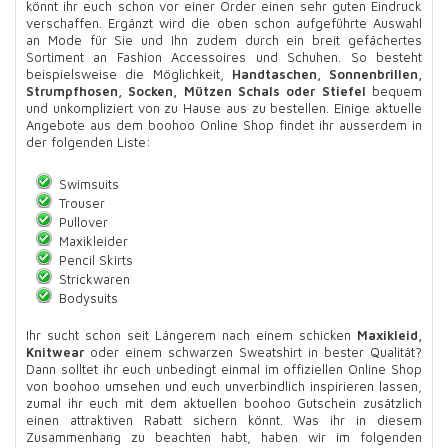
könnt ihr euch schon vor einer Order einen sehr guten Eindruck
verschaffen. Ergänzt wird die oben schon aufgeführte Auswahl
an Mode für Sie und Ihn zudem durch ein breit gefächertes
Sortiment an Fashion Accessoires und Schuhen. So besteht
beispielsweise die Möglichkeit,
Handtaschen, Sonnenbrillen,
Strumpfhosen, Socken, Mützen Schals oder Stiefel
bequem
und unkompliziert von zu Hause aus zu bestellen. Einige aktuelle
Angebote aus dem boohoo Online Shop findet ihr ausserdem in
der folgenden Liste:
Swimsuits
Trouser
Pullover
Maxikleider
Pencil Skirts
Strickwaren
Bodysuits
Ihr sucht schon seit Längerem nach einem schicken
Maxikleid,
Knitwear
oder einem schwarzen Sweatshirt in bester Qualität?
Dann solltet ihr euch unbedingt einmal im offiziellen Online Shop
von boohoo umsehen und euch unverbindlich inspirieren lassen,
zumal ihr euch mit dem aktuellen boohoo Gutschein zusätzlich
einen attraktiven Rabatt sichern könnt. Was ihr in diesem
Zusammenhang zu beachten habt, haben wir im folgenden