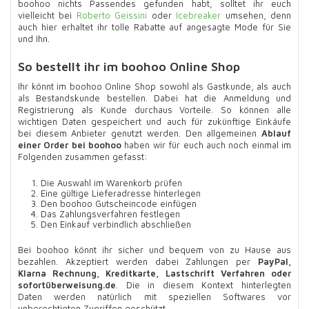
boohoo nichts Passendes gefunden habt, solltet ihr euch
vielleicht bei
Roberto Geissini
oder
Icebreaker
umsehen, denn
auch hier erhaltet ihr tolle Rabatte auf angesagte Mode für Sie
und Ihn.
So bestellt ihr im boohoo Online Shop
Ihr könnt im boohoo Online Shop sowohl als Gastkunde, als auch
als Bestandskunde bestellen. Dabei hat die Anmeldung und
Registrierung als Kunde durchaus Vorteile. So können alle
wichtigen Daten gespeichert und auch für zukünftige Einkäufe
bei diesem Anbieter genutzt werden. Den allgemeinen
Ablauf
einer Order bei boohoo
haben wir für euch auch noch einmal im
Folgenden zusammen gefasst:
Die Auswahl im Warenkorb prüfen
Eine gültige Lieferadresse hinterlegen
Den boohoo Gutscheincode einfügen
Das Zahlungsverfahren festlegen
Den Einkauf verbindlich abschließen
Bei boohoo könnt ihr sicher und bequem von zu Hause aus
bezahlen. Akzeptiert werden dabei Zahlungen per
PayPal,
Klarna Rechnung, Kreditkarte, Lastschrift Verfahren oder
sofortüberweisung.de
. Die in diesem Kontext hinterlegten
Daten werden natürlich mit speziellen Softwares vor
unberechtigten Zugriffen geschützt.