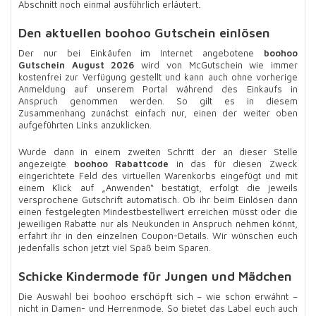
Abschnitt noch einmal ausführlich erläutert.
Den aktuellen boohoo Gutschein einlösen
Der nur bei Einkäufen im Internet angebotene
boohoo
Gutschein August 2026
wird von McGutschein wie immer
kostenfrei zur Verfügung gestellt und kann auch ohne vorherige
Anmeldung auf unserem Portal während des Einkaufs in
Anspruch genommen werden. So gilt es in diesem
Zusammenhang zunächst einfach nur, einen der weiter oben
aufgeführten Links anzuklicken.
Wurde dann in einem zweiten Schritt der an dieser Stelle
angezeigte
boohoo Rabattcode
in das für diesen Zweck
eingerichtete Feld des virtuellen Warenkorbs eingefügt und mit
einem Klick auf „Anwenden“ bestätigt, erfolgt die jeweils
versprochene Gutschrift automatisch. Ob ihr beim Einlösen dann
einen festgelegten Mindestbestellwert erreichen müsst oder die
jeweiligen Rabatte nur als Neukunden in Anspruch nehmen könnt,
erfahrt ihr in den einzelnen Coupon-Details. Wir wünschen euch
jedenfalls schon jetzt viel Spaß beim Sparen.
Schicke Kindermode für Jungen und Mädchen
Die Auswahl bei boohoo erschöpft sich – wie schon erwähnt –
nicht in Damen- und Herrenmode. So bietet das Label euch auch