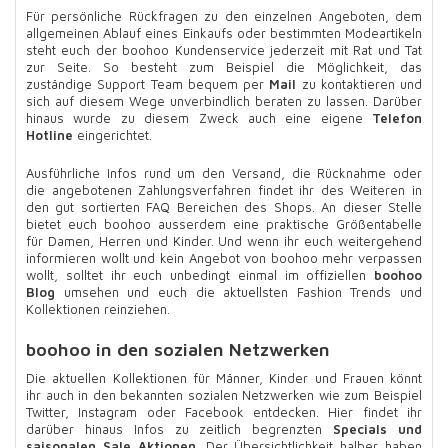
Für persönliche Rückfragen zu den einzelnen Angeboten, dem
allgemeinen Ablauf eines Einkaufs oder bestimmten Modeartikeln
steht euch der boohoo Kundenservice jederzeit mit Rat und Tat
zur Seite. So besteht zum Beispiel die Möglichkeit, das
zuständige Support Team bequem per
Mail
zu kontaktieren und
sich auf diesem Wege unverbindlich beraten zu lassen. Darüber
hinaus wurde zu diesem Zweck auch eine eigene
Telefon
Hotline
eingerichtet.
Ausführliche Infos rund um den Versand, die Rücknahme oder
die angebotenen Zahlungsverfahren findet ihr des Weiteren in
den gut sortierten FAQ Bereichen des Shops. An dieser Stelle
bietet euch boohoo ausserdem eine praktische Größentabelle
für Damen, Herren und Kinder. Und wenn ihr euch weitergehend
informieren wollt und kein Angebot von boohoo mehr verpassen
wollt, solltet ihr euch unbedingt einmal im offiziellen
boohoo
Blog
umsehen und euch die aktuellsten Fashion Trends und
Kollektionen reinziehen.
boohoo in den sozialen Netzwerken
Die aktuellen Kollektionen für Männer, Kinder und Frauen könnt
ihr auch in den bekannten sozialen Netzwerken wie zum Beispiel
Twitter, Instagram oder Facebook entdecken. Hier findet ihr
darüber hinaus Infos zu zeitlich begrenzten
Specials und
saisonalen Sale Aktionen
. Der Übersichtlichkeit halber haben