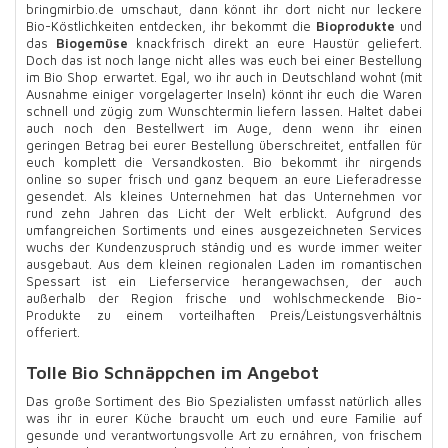
bringmirbio.de umschaut, dann könnt ihr dort nicht nur leckere
Bio-Köstlichkeiten entdecken, ihr bekommt die
Bioprodukte
und
das
Biogemüse
knackfrisch direkt an eure Haustür geliefert.
Doch das ist noch lange nicht alles was euch bei einer Bestellung
im Bio Shop erwartet. Egal, wo ihr auch in Deutschland wohnt (mit
Ausnahme einiger vorgelagerter Inseln) könnt ihr euch die Waren
schnell und zügig zum Wunschtermin liefern lassen. Haltet dabei
auch noch den Bestellwert im Auge, denn wenn ihr einen
geringen Betrag bei eurer Bestellung überschreitet, entfallen für
euch komplett die Versandkosten. Bio bekommt ihr nirgends
online so super frisch und ganz bequem an eure Lieferadresse
gesendet. Als kleines Unternehmen hat das Unternehmen vor
rund zehn Jahren das Licht der Welt erblickt. Aufgrund des
umfangreichen Sortiments und eines ausgezeichneten Services
wuchs der Kundenzuspruch ständig und es wurde immer weiter
ausgebaut. Aus dem kleinen regionalen Laden im romantischen
Spessart ist ein Lieferservice herangewachsen, der auch
außerhalb der Region frische und wohlschmeckende Bio-
Produkte zu einem vorteilhaften Preis/Leistungsverhältnis
offeriert.
Tolle Bio Schnäppchen im Angebot
Das große Sortiment des Bio Spezialisten umfasst natürlich alles
was ihr in eurer Küche braucht um euch und eure Familie auf
gesunde und verantwortungsvolle Art zu ernähren, von frischem