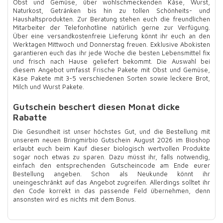
Obst und Gemüse, über wohlschmeckenden Käse, Wurst,
Naturkost, Getränken bis hin zu tollen Schönheits- und
Haushaltsprodukten. Zur Beratung stehen euch die freundlichen
Mitarbeiter der Telefonhotline natürlich gerne zur Verfügung.
Über eine versandkostenfreie Lieferung könnt ihr euch an den
Werktagen Mittwoch und Donnerstag freuen. Exklusive Abokisten
garantieren euch das ihr jede Woche die besten Lebensmittel fix
und frisch nach Hause geliefert bekommt. Die Auswahl bei
diesem Angebot umfasst Frische Pakete mit Obst und Gemüse,
Käse Pakete mit 3-5 verschiedenen Sorten sowie leckere Brot,
Milch und Wurst Pakete.
Gutschein beschert diesen Monat dicke
Rabatte
Die Gesundheit ist unser höchstes Gut, und die Bestellung mit
unserem neuen Bringmirbio Gutschein August 2026 im Bioshop
erlaubt euch beim Kauf dieser biologisch wertvollen Produkte
sogar noch etwas zu sparen. Dazu müsst ihr, falls notwendig,
einfach den entsprechenden Gutscheincode am Ende eurer
Bestellung angeben. Schon als Neukunde könnt ihr
uneingeschränkt auf das Angebot zugreifen. Allerdings solltet ihr
den Code korrekt in das passende Feld übernehmen, denn
ansonsten wird es nichts mit dem Bonus.