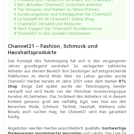
3
Den aktuellen Channel21 Gutschein einlösen
4
Top Designer und Marken zu fairen Preisen
5
Sonderangebote und Schnäppchen bei Channel21
6
So bestellt ihr im Channel21 Online Shop
7
Channel21 Versand und Retouren
8
Noch Fragen? Der Channel21 Kundenservice
9
Channel21 in den sozialen Netzwerken
Channel21 – Fashion, Schmuck und
Haushaltsprodukte
Das Konzept des Teleshopping hat sich in den vergangenen
Jahren grundlegend verändert. So verlagerten zahlreiche
Anbieter aus diesem Bereich ihre Sendungen auf entsprechende
Plattformen im World Wide Web. Ins Leben gerufen wurde
Channel21 hierbei bereits im Jahre 2001 unter dem Namen
RTL
Shop
. Einige Zeit später wurde der Teleshopping Sender
verkauft und wird heute von der Münchner Investorengruppe
Aurelius AG betrieben. Das Sortiment des Anbieters ist in diesem
Kontext genauso groß wie vielfältig. Egal, was man aus den
Bereichen Mode, Schmuck, Technik, Haushalt, Wellness oder
Beauty auch suchen mag, bei Channel21 wird man garantiert
fündig.
Angeboten werden hierbei ausschließlich qualitativ
hochwertige
Markenwaren renommierter Hersteller
und Labels. Das Live TV