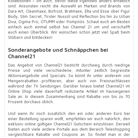
Kollektionen – oft auch, bevor diese irgendwo anders erhältlich
sind. Ansonsten reicht die Auswahl an Marken und Brands von
Dara Art, Cleanmaxx, Bofrost, Bratmaxx, Elta und Esse über Figur
Body, Slim Secret, Tiroler Nussöl und Reflection bis hin zu Urban
Diva, Ogima Pro, OTUMM oder Pompöös. Schaut euch am Besten
einfach auch einmal selbst bei Channel 21 um und verschafft
euch einen Überblick. Wir wünschen schon jetzt viel Spaß beim
Stöbern und Entdecken!
Sonderangebote und Schnäppchen bei
Channel21
Das Angebot von Channel21 besticht durchweg durch niedrige
Preise und viele verschiedene, mitunter zeitlich begrenzte
Aktionsangebote und Specials. So könnt ihr unter anderem von
Mengenrabatten profitieren, aber auch von Preisnachlässen
während der TV Sendungen. Darüber hinaus bietet Channel21 im
Online Shop viele dauerhaft reduzierte Artikel im hauseigenen
Sale an. In diesem Zusammenhang sind Rabatte von bis zu 70
Prozent durchaus üblich.
Und wenn ihr noch zusätzlich den ein oder anderen Euro bei
einer Bestellung sparen wollt, empfehlen wir euch natürlich, den
exklusiv online gültigen Channel21 Gutschein einzulösen. Derweil
bieten auch viele andere Portale aus dem Bereich Teleshopping
vergleichbare Rabatte und Coupons an. So findet man in der