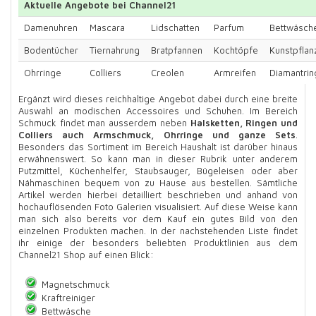
Aktuelle Angebote bei Channel21
Damenuhren
Mascara
Lidschatten
Parfum
Bettwäsch
Bodentücher
Tiernahrung
Bratpfannen
Kochtöpfe
Kunstpflan
Ohrringe
Colliers
Creolen
Armreifen
Diamantrin
Ergänzt wird dieses reichhaltige Angebot dabei durch eine breite
Auswahl an modischen Accessoires und Schuhen. Im Bereich
Schmuck findet man ausserdem neben
Halsketten, Ringen und
Colliers auch Armschmuck, Ohrringe und ganze Sets
.
Besonders das Sortiment im Bereich Haushalt ist darüber hinaus
erwähnenswert. So kann man in dieser Rubrik unter anderem
Putzmittel, Küchenhelfer, Staubsauger, Bügeleisen oder aber
Nähmaschinen bequem von zu Hause aus bestellen. Sämtliche
Artikel werden hierbei detailliert beschrieben und anhand von
hochauflösenden Foto Galerien visualisiert. Auf diese Weise kann
man sich also bereits vor dem Kauf ein gutes Bild von den
einzelnen Produkten machen. In der nachstehenden Liste findet
ihr einige der besonders beliebten Produktlinien aus dem
Channel21 Shop auf einen Blick:
Magnetschmuck
Kraftreiniger
Bettwäsche