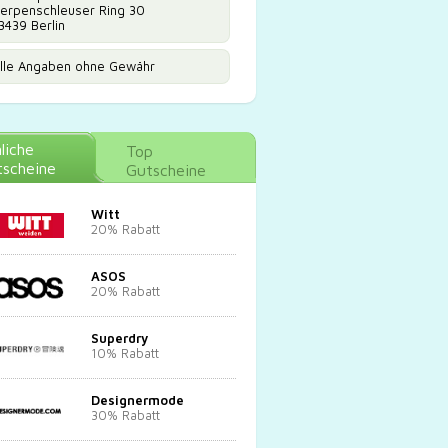
erpenschleuser Ring 30
3439 Berlin
lle Angaben ohne Gewähr
liche
Top
scheine
Gutscheine
Witt
20% Rabatt
ASOS
20% Rabatt
Superdry
10% Rabatt
Designermode
30% Rabatt