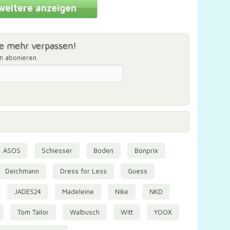
weitere anzeigen
e mehr verpassen!
m abonieren.
ASOS
Schiesser
Boden
Bonprix
Deichmann
Dress for Less
Guess
JADES24
Madeleine
Nike
NKD
Tom Tailor
Walbusch
Witt
YOOX