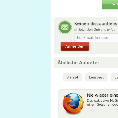
+ 
Keinen discountlen
✅ Jetzt den Gutschein-Alar
Ähnliche Anbieter
Brille24
Lensbest
Li
Nie wieder ein
Das exklusive McGu
einen Gutscheinco