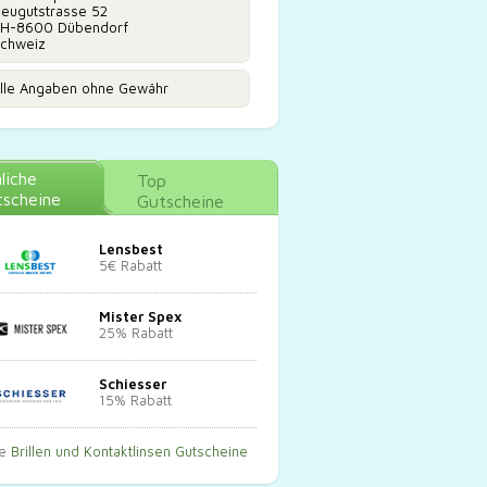
eugutstrasse 52
H-8600 Dübendorf
chweiz
lle Angaben ohne Gewähr
liche
Top
scheine
Gutscheine
Lensbest
5€ Rabatt
Mister Spex
25% Rabatt
Schiesser
15% Rabatt
le
Brillen und Kontaktlinsen Gutscheine