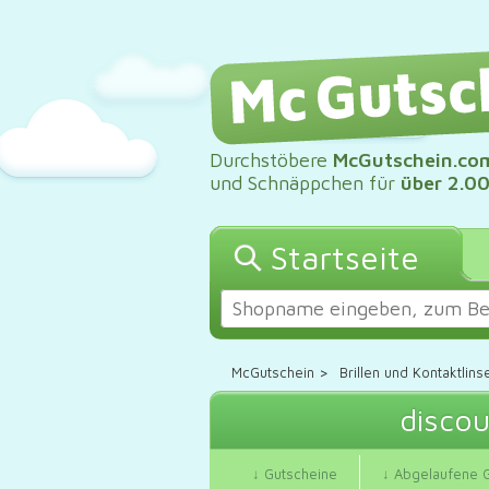
Durchstöbere
McGutschein.co
und Schnäppchen für
über 2.0
Startseite
McGutschein
>
Brillen und Kontaktlins
discou
↓ Gutscheine
↓ Abgelaufene 