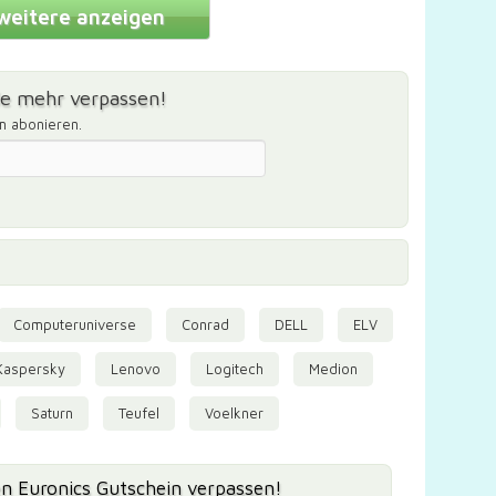
weitere anzeigen
de mehr verpassen!
m abonieren.
Computeruniverse
Conrad
DELL
ELV
Kaspersky
Lenovo
Logitech
Medion
Saturn
Teufel
Voelkner
en Euronics Gutschein verpassen!