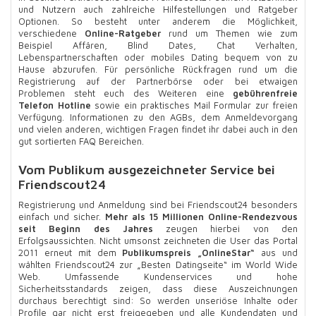
und Nutzern auch zahlreiche Hilfestellungen und Ratgeber
Optionen. So besteht unter anderem die Möglichkeit,
verschiedene
Online-Ratgeber
rund um Themen wie zum
Beispiel Affären, Blind Dates, Chat Verhalten,
Lebenspartnerschaften oder mobiles Dating bequem von zu
Hause abzurufen. Für persönliche Rückfragen rund um die
Registrierung auf der Partnerbörse oder bei etwaigen
Problemen steht euch des Weiteren eine
gebührenfreie
Telefon Hotline
sowie ein praktisches Mail Formular zur freien
Verfügung. Informationen zu den AGBs, dem Anmeldevorgang
und vielen anderen, wichtigen Fragen findet ihr dabei auch in den
gut sortierten FAQ Bereichen.
Vom Publikum ausgezeichneter Service bei
Friendscout24
Registrierung und Anmeldung sind bei Friendscout24 besonders
einfach und sicher.
Mehr als 15 Millionen Online-Rendezvous
seit Beginn des Jahres
zeugen hierbei von den
Erfolgsaussichten. Nicht umsonst zeichneten die User das Portal
2011 erneut mit dem
Publikumspreis „OnlineStar“
aus und
wählten Friendscout24 zur „Besten Datingseite“ im World Wide
Web. Umfassende Kundenservices und hohe
Sicherheitsstandards zeigen, dass diese Auszeichnungen
durchaus berechtigt sind: So werden unseriöse Inhalte oder
Profile gar nicht erst freigegeben und alle Kundendaten und