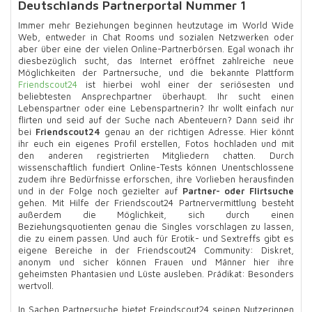
Deutschlands Partnerportal Nummer 1
Immer mehr Beziehungen beginnen heutzutage im World Wide
Web, entweder in Chat Rooms und sozialen Netzwerken oder
aber über eine der vielen Online-Partnerbörsen. Egal wonach ihr
diesbezüglich sucht, das Internet eröffnet zahlreiche neue
Möglichkeiten der Partnersuche, und die bekannte Plattform
Friendscout24
ist hierbei wohl einer der seriösesten und
beliebtesten Ansprechpartner überhaupt. Ihr sucht einen
Lebenspartner oder eine Lebenspartnerin? Ihr wollt einfach nur
flirten und seid auf der Suche nach Abenteuern? Dann seid ihr
bei
Friendscout24
genau an der richtigen Adresse. Hier könnt
ihr euch ein eigenes Profil erstellen, Fotos hochladen und mit
den anderen registrierten Mitgliedern chatten. Durch
wissenschaftlich fundiert Online-Tests können Unentschlossene
zudem ihre Bedürfnisse erforschen, ihre Vorlieben herausfinden
und in der Folge noch gezielter auf
Partner- oder Flirtsuche
gehen. Mit Hilfe der Friendscout24 Partnervermittlung besteht
außerdem die Möglichkeit, sich durch einen
Beziehungsquotienten genau die Singles vorschlagen zu lassen,
die zu einem passen. Und auch für Erotik- und Sextreffs gibt es
eigene Bereiche in der Friendscout24 Community: Diskret,
anonym und sicher können Frauen und Männer hier ihre
geheimsten Phantasien und Lüste ausleben. Prädikat: Besonders
wertvoll.
In Sachen Partnersuche bietet Freindscout24 seinen Nutzerinnen