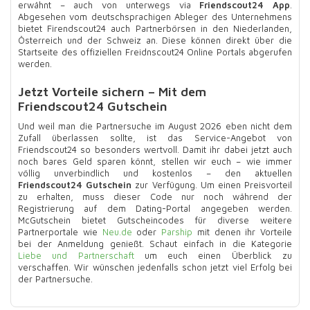
erwähnt – auch von unterwegs via
Friendscout24 App
.
Abgesehen vom deutschsprachigen Ableger des Unternehmens
bietet Firendscout24 auch Partnerbörsen in den Niederlanden,
Österreich und der Schweiz an. Diese können direkt über die
Startseite des offiziellen Freidnscout24 Online Portals abgerufen
werden.
Jetzt Vorteile sichern – Mit dem
Friendscout24 Gutschein
Und weil man die Partnersuche im August 2026 eben nicht dem
Zufall überlassen sollte, ist das Service-Angebot von
Friendscout24 so besonders wertvoll. Damit ihr dabei jetzt auch
noch bares Geld sparen könnt, stellen wir euch – wie immer
völlig unverbindlich und kostenlos – den aktuellen
Friendscout24 Gutschein
zur Verfügung. Um einen Preisvorteil
zu erhalten, muss dieser Code nur noch während der
Registrierung auf dem Dating-Portal angegeben werden.
McGutschein bietet Gutscheincodes für diverse weitere
Partnerportale wie
Neu.de
oder
Parship
mit denen ihr Vorteile
bei der Anmeldung genießt. Schaut einfach in die Kategorie
Liebe und Partnerschaft
um euch einen Überblick zu
verschaffen. Wir wünschen jedenfalls schon jetzt viel Erfolg bei
der Partnersuche.