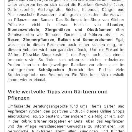
Unter anderem finden sich dabei die Rubriken Gewächshäuser,
Gartenzubehör, Gartengeräte, Bücher, Kalender, Dünger und
Pflanzenschutz. Besonders umfangreich ist zudem die Auswahl
an Pflanzen und Samen. Das Sortiment im Shop von Gärtner
Pötschke reicht in dieser Hinsicht von
Stauden,
Blumenzwiebeln, Ziergehölzen und Obstbäumen
über
Gemüsesorten wie Tomaten, Gurken und Möhren bis hin zu
Rosen, Zimmerpflanzen, Balkon und Sommerblumen
. Egal,
was man in diesen Bereichen auch immer suchen mag, bei
diesem Anbieter wird man garantiert fündig. Und ein Einkauf im
Gärtner Pötschke Shop kostet in der Regel noch nicht einmal
besonders viel. So finden sich neben zahlreichen reduzierten
Posten innerhalb der jeweiligen Rubriken vor allem auch im
umfangreichen
Schnäppchen Bereich
des Portals viele
Sonderangebote und Restposten. Ein Blick lohnt sich deshalb
immer wieder einmal.
Viele wertvolle Tipps zum Gärtnern und
Pflanzen
Umfassende Beratungsangebote rund ums Thema Garten und
Anpflanzen runden den positiven Eindruck dieses Online Shops
eindrucksvoll ab. So besteht unter anderem die Möglichkeit, sich
in der Rubrik
Grüner Ratgeber
en Detail über das Anpflanzen
und die Pflege verschiedener Gewächse zu informieren. Für
persönliche Rückfragen steht allen Kundinnen und Kunden