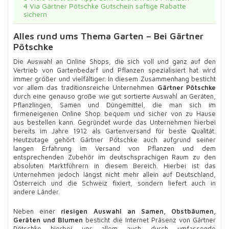
4
Via Gärtner Pötschke Gutschein saftige Rabatte
sichern
Alles rund ums Thema Garten – Bei Gärtner
Pötschke
Die Auswahl an Online Shops, die sich voll und ganz auf den
Vertrieb von Gartenbedarf und Pflanzen spezialisiert hat wird
immer größer und vielfältiger. In diesem Zusammenhang besticht
vor allem das traditionsreiche Unternehmen
Gärtner Pötschke
durch eine genauso große wie gut sortierte Auswahl an Geräten,
Pflanzlingen, Samen und Düngemittel, die man sich im
firmeneigenen Online Shop bequem und sicher von zu Hause
aus bestellen kann. Gegründet wurde das Unternehmen hierbei
bereits im Jahre 1912 als Gartenversand für beste Qualität.
Heutzutage gehört Gärtner Pötschke auch aufgrund seiner
langen Erfahrung im Versand von Pflanzen und dem
entsprechenden Zubehör im deutschsprachigen Raum zu den
absoluten Marktführern in diesem Bereich. Hierbei ist das
Unternehmen jedoch längst nicht mehr allein auf Deutschland,
Österreich und die Schweiz fixiert, sondern liefert auch in
andere Länder.
Neben einer
riesigen Auswahl an Samen, Obstbäumen,
Geräten und Blumen
besticht die Internet Präsenz von Gärtner
Pötschke hierbei vor allem auch durch umfassende