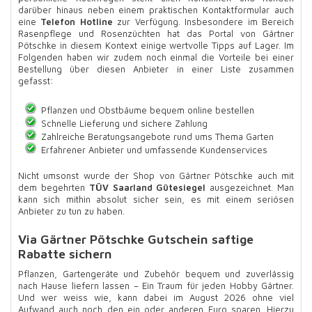
darüber hinaus neben einem praktischen Kontaktformular auch
eine
Telefon Hotline
zur Verfügung. Insbesondere im Bereich
Rasenpflege und Rosenzüchten hat das Portal von Gärtner
Pötschke in diesem Kontext einige wertvolle Tipps auf Lager. Im
Folgenden haben wir zudem noch einmal die Vorteile bei einer
Bestellung über diesen Anbieter in einer Liste zusammen
gefasst:
Pflanzen und Obstbäume bequem online bestellen
Schnelle Lieferung und sichere Zahlung
Zahlreiche Beratungsangebote rund ums Thema Garten
Erfahrener Anbieter und umfassende Kundenservices
Nicht umsonst wurde der Shop von Gärtner Pötschke auch mit
dem begehrten
TÜV Saarland Gütesiegel
ausgezeichnet. Man
kann sich mithin absolut sicher sein, es mit einem seriösen
Anbieter zu tun zu haben.
Via Gärtner Pötschke Gutschein saftige
Rabatte sichern
Pflanzen, Gartengeräte und Zubehör bequem und zuverlässig
nach Hause liefern lassen – Ein Traum für jeden Hobby Gärtner.
Und wer weiss wie, kann dabei im August 2026 ohne viel
Aufwand auch noch den ein oder anderen Euro sparen. Hierzu