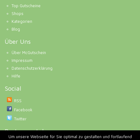
Top Gutscheine
Shops
Kategorien
Blog
Über Uns
Über McGutschein
Impressum
Datenschutzerklärung
Hilfe
Social
RSS
Facebook
Twitter
Partnerportale
Um unsere Webseite für Sie optimal zu gestalten und fortlaufend