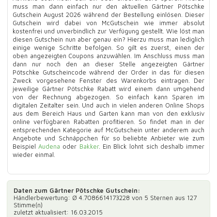
muss man dann einfach nur den aktuellen Gärtner Pötschke
Gutschein August 2026 während der Bestellung einlösen. Dieser
Gutschein wird dabei von McGutschein wie immer absolut
kostenfrei und unverbindlich zur Verfügung gestellt. Wie löst man
diesen Gutschein nun aber genau ein? Hierzu muss man lediglich
einige wenige Schritte befolgen. So gilt es zuerst, einen der
oben angezeigten Coupons anzuwählen. Im Anschluss muss man
dann nur noch den an dieser Stelle angezeigten Gärtner
Pötschke Gutscheincode während der Order in das für diesen
Zweck vorgesehene Fenster des Warenkorbs eintragen. Der
jeweilige Gärtner Pötschke Rabatt wird einem dann umgehend
von der Rechnung abgezogen. So einfach kann Sparen im
digitalen Zeitalter sein. Und auch in vielen anderen Online Shops
aus dem Bereich Haus und Garten kann man von den exklusiv
online verfügbaren Rabatten profitieren. So findet man in der
entsprechenden Kategorie auf McGutschein unter anderem auch
Angebote und Schnäppchen für so beliebte Anbieter wie zum
Beispiel
Audena
oder
Bakker
. Ein Blick lohnt sich deshalb immer
wieder einmal.
Daten zum
Gärtner Pötschke Gutschein
:
Händlerbewertung: Ø
4.7086614173228
von 5 Sternen aus
127
Stimme(n)
zuletzt aktualisiert: 16.03.2015