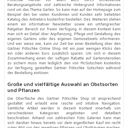
Beratungsangebote und zahlreiche Hintergrund Informationen
rund um das Thema Garten. So kann man auf der Homepage zum
Beispiel den bei vielen Kundinnen und Kunden sehr beliebten
Katalog des Anbieters kostenfrei bestellen. Des Weiteren stehen
einem ein informativer Newsletter sowie ein umfangreicher
Ratgeber Bereich zur freien Verfügung. In diesem Kontext kann
man sich en Detail über Anpflanzung, Pflege und Gestaltung des
eigenen Gartens oder des eigenen Gemüsebeets informieren.
Und wer weiss wie, kann zur Zeit bei einer Bestellung über den
Gärtner Pötschke Online Shop mit ein paar wenigen Klicks den
ein oder anderen Euro zusätzlich sparen. Um sich in diesem
Zusammenhang einen der saftigen Rabatte auf Gartenutensilien
zu sichern muss man lediglich den von McGutschein kostenlos
zur Verfügung gestellten Gärtner Pötschke Gutschein während
der Bestellung einlösen.
Große und vielfältige Auswahl an Obstsorten
und Pflanzen
Die Oberfläche des Gärtner Pötschke Shop ist ansprechend
gestaltet und erlaubt eine rasche und intuitive Navigation.
Sämtliche Artikel werden in diesem Kontext innerhalb von
verschiedenen Kategorien angeboten und detailliert
beschrieben. Anhand von zahlreichen Foto Galerien kann man
sich darüber hinaus bereits vor dem eigentlichen Kauf ein recht
gutes Bild von den jeweiligen Pflanzen und Obstbäumen machen.