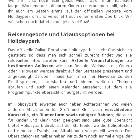
Wenn ihr also noch nicht genau wisst, was ihr am nächsten
langen Wochenende mit euren Kindern unternehmen sollt, schaut
ihr euch am Besten einmal auf der offiziellen Website vom
Holidaypark um und verschafft euch einen ersten Überblick. Wir
wünschen euch dabei schon jetzt viel Spaß.
Reiseangebote und Urlaubsoptionen bei
Holidaypark
Das offizielle Online Portal von Holidaypark ist sehr übersichtlich
gestaltet, so dass man sich schnell zurecht findet und alle
relevanten Infos abrufen kann.
Aktuelle Veranstaltungen zu
bestimmten Anlässen
wie zum Beispiel Weihnachten, Ostern
oder Halloween werden direkt auf der Startseite präsentiert und
angekündigt. Darüber hinaus kann man hier Hinweise zu den
Eintrittspreisen, Jahreskarten und vielen weiteren Themen
abrufen und auch einen Kalender einsehen, auf dem alle
Programmpunkte übersichtlich aufgeführt werden.
Im Holidaypark erwarten euch neben Achterbahnen und vielen
anderen Attraktionen für Groß und Klein auch
verschiedene
Karussells, ein Blumenturm sowie ruhigere Bahnen
, die auch
für Kinder und Kleinkinder geeignet sind. Eine gute Übersicht
bietet Holidaypark direkt auf der Startseite, wo die beliebtesten
und neuesten Events und Attraktionen vorgestellt werden. Der
Übersichtlichkeit halber haben wir zudem noch einmal einige der