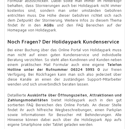
Formular abzuschicken. Dabei sollte man immer im Hinterkopf
behalten, dass Stornierungen auch bei Holidaypark nicht immer
kostenlos sind, sondern man unter umständen Gebühren
entrichten muss. Die Höhe dieser Gebühren richtet sich nach
dem Zeitpunkt der Stornierung. Weitere Infos zu diesem Thema
findet ihr in den
AGBs
und den FAQ Bereichen auf der
Homepage von Holidaypark.
Noch Fragen? Der Holidaypark Kundenservice
Bei einer Buchung über das Online Portal von Holidaypark muss
man nicht auf einen guten Kundenservice und individuelle
Beratung verzichten. So steht allen Kundinnen und Kunden neben
einem praktischen Mail Formular auch eine eigene
Telefon
Hotline unter der Rufnummer 06324 5993 0
zur freien
Verfügung. Bei Rückfragen kann man sich also jederzeit über
diese Kanäle an einen der zuständigen Support-Mitarbeiter
wenden und sich unverbindlich beraten lassen.
Detaillierte
Auskünfte über Öffnungszeiten, Attraktionen und
Zahlungsmodalitäten
bietet Holidaypark auch in den gut
sortierten FAQ Bereichen des Online Portals. An dieser Stelle
findet ihr auch hilfreiche Wegbeschreibungen, einen Parkplan
sowie Informationen für Besucher mit Behinderungen. Alle
Hinweise können dabei auch über die Holidaypark App aufs
eigene Smartphone oder Tablet geladen werden.