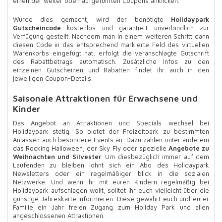
einen der weiter oben aufgeführten Coupons anklicken.
Wurde dies gemacht, wird der benötigte
Holidaypark
Gutscheincode
kostenlos und garantiert unverbindlich zur
Verfügung gestellt. Nachdem man in einem weiteren Schritt dann
diesen Code in das entsprechend markierte Feld des virtuellen
Warenkorbs eingefügt hat, erfolgt die veranschlagte Gutschrift
des Rabattbetrags automatisch. Zusätzliche Infos zu den
einzelnen Gutscheinen und Rabatten findet ihr auch in den
jeweiligen Coupon-Details.
Saisonale Attraktionen für Erwachsene und
Kinder
Das Angebot an Attraktionen und Specials wechsel bei
Holidaypark stetig. So bietet der Freizeitpark zu bestimmten
Anlässen auch besondere Events an. Dazu zählen unter anderem
das Rocking Halloween, der Sky Fly oder spezielle
Angebote zu
Weihnachten und Silvester
. Um diesbezüglich immer auf dem
Laufenden zu bleiben lohnt sich ein Abo des Holidaypark
Newsletters oder ein regelmäßiger blick in die sozialen
Netzwerke. Und wenn ihr mit euren Kindern regelmäßig bei
Holidaypark aufschlagen wollt, solltet ihr euch vielleicht über die
günstige Jahreskarte informieren. Diese gewährt euch und eurer
Familie ein Jahr freien Zugang zum Holiday Park und allen
angeschlossenen Attraktionen.