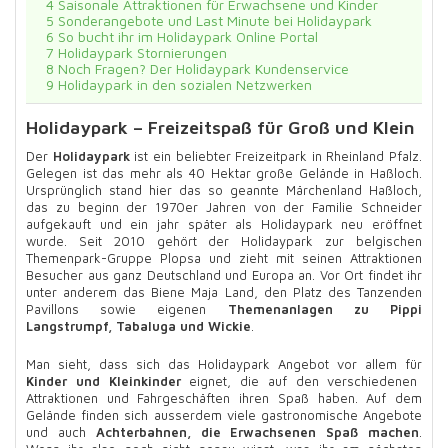
4
Saisonale Attraktionen für Erwachsene und Kinder
5
Sonderangebote und Last Minute bei Holidaypark
6
So bucht ihr im Holidaypark Online Portal
7
Holidaypark Stornierungen
8
Noch Fragen? Der Holidaypark Kundenservice
9
Holidaypark in den sozialen Netzwerken
Holidaypark – Freizeitspaß für Groß und Klein
Der
Holidaypark
ist ein beliebter Freizeitpark in Rheinland Pfalz.
Gelegen ist das mehr als 40 Hektar große Gelände in Haßloch.
Ursprünglich stand hier das so geannte Märchenland Haßloch,
das zu beginn der 1970er Jahren von der Familie Schneider
aufgekauft und ein jahr später als Holidaypark neu eröffnet
wurde. Seit 2010 gehört der Holidaypark zur belgischen
Themenpark-Gruppe Plopsa und zieht mit seinen Attraktionen
Besucher aus ganz Deutschland und Europa an. Vor Ort findet ihr
unter anderem das Biene Maja Land, den Platz des Tanzenden
Pavillons sowie eigenen
Themenanlagen zu Pippi
Langstrumpf, Tabaluga und Wickie
.
Man sieht, dass sich das Holidaypark Angebot vor allem für
Kinder und Kleinkinder
eignet, die auf den verschiedenen
Attraktionen und Fahrgeschäften ihren Spaß haben. Auf dem
Gelände finden sich ausserdem viele gastronomische Angebote
und auch
Achterbahnen, die Erwachsenen Spaß machen
.