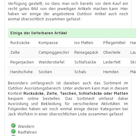
Verfügung gestellt, so dass man sich bereits vor dem Kauf ein
recht gutes Bild von den jeweiligen Artikeln machen kann. Hier
haben wir einige der angebotene Outdoor Artikel auch noch
einmal übersichtlich zusammen gefasst:
Einige der lieferbaren Artikel
Rucksäcke
Kompasse
Iso Matten
Pflegemittel
Ha
Zelte
Campinggeschirr
Reisegepäck
Oberteile
La
Regenjacken
Wanderstiefel
Schlafsäcke
Lederfett
Sk
Handschuhe
Socken
Schals
Hemden
Mä
Besonders umfangreich ist daneben auch das Sortiment im
Outdoor Ausrüstungsbereich. Unter anderem kann man in diesem
Kontext
Rucksäcke, Zelte, Taschen, Schlafsäcke oder Matten
bequem online bestellen. Das Sortiment umfasst dabei
Ausrüstung und Bekleidung für verschiedene Aktivitäten. Im
Folgenden haben wir noch einmal einige dieser Kategorien bei
Jack Wolfskin in einer übersichtlichen Liste zusammen gefasst:
Wandern
Radfahren