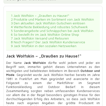
1
Jack Wolfskin – „Draußen zu Hause!“
2
Produkte und Marken im Sortiment von Jack Wolfskin
3
Den aktuellen Jack Wolfskin Gutschein einlösen
4
Wetterfeste Bekleidung und robustes Schuhwerk
5
Sonderangebote und Schnäppchen bei Jack Wolfskin
6
So bestellt ihr im Jack Wolfskin Online Shop
7
Jack Wolfskin Versand und Retouren
8
Noch Fragen? Der Jack Wolfskin Kundenservice
9
Jack Wolfskin in den sozialen Netzwerken
Jack Wolfskin – „Draußen zu Hause!“
Der Name
Jack Wolfskin
dürfte wohl jedem und jeder ein
Begriff sein, immerhin gehört dieses Unternehmen zu den
wichtigsten und beliebtesten Anbietern im Bereich
Outdoor und
Mode
. Gegründet wurde Jack Wolfskin hierbei bereits im Jahre
1981 in Frankfurt am Main gegründet und avancierte in der
Folgezeit zu einem der Marktführer im Segment
Funktionskleidung und Outdoor Bedarf. In diesem
Zusammenhang sorgten neben umfassenden Kundenservices
vor allem die in der Regel besonders günstigen Preise für den
durchschlagenden Erfolg des Anbieters, so dass Jack Wolfskin
heute nach eigenen Angaben der größte Produzent im