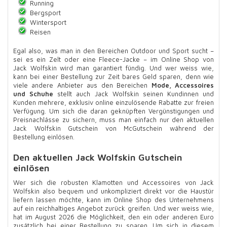
Running
Bergsport
Wintersport
Reisen
Egal also, was man in den Bereichen Outdoor und Sport sucht –
sei es ein Zelt oder eine Fleece-Jacke – im Online Shop von
Jack Wolfskin wird man garantiert fündig. Und wer weiss wie,
kann bei einer Bestellung zur Zeit bares Geld sparen, denn wie
viele andere Anbieter aus den Bereichen
Mode, Accessoires
und Schuhe
stellt auch Jack Wolfskin seinen Kundinnen und
Kunden mehrere, exklusiv online einzulösende Rabatte zur freien
Verfügung. Um sich die daran geknüpften Vergünstigungen und
Preisnachlässe zu sichern, muss man einfach nur den aktuellen
Jack Wolfskin Gutschein von McGutschein während der
Bestellung einlösen.
Den aktuellen Jack Wolfskin Gutschein
einlösen
Wer sich die robusten Klamotten und Accessoires von Jack
Wolfskin also bequem und unkompliziert direkt vor die Haustür
liefern lassen möchte, kann im Online Shop des Unternehmens
auf ein reichhaltiges Angebot zurück greifen. Und wer weiss wie,
hat im August 2026 die Möglichkeit, den ein oder anderen Euro
zusätzlich bei einer Bestellung zu sparen. Um sich in diesem