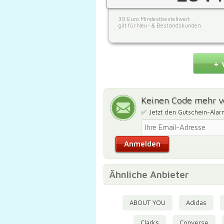
30 Euro Mindestbestellwert
gilt für Neu- & Bestandskunden
+ 
Keinen Code mehr v
✅ Jetzt den Gutschein-Alar
Ähnliche Anbieter
ABOUT YOU
Adidas
Clarks
Converse