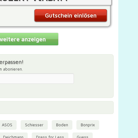
Gutschein einlösen
weitere anzeigen
erpassen!
m abonieren.
ASOS
Schiesser
Boden
Bonprix
Deichmann
Dress for Less
Guess