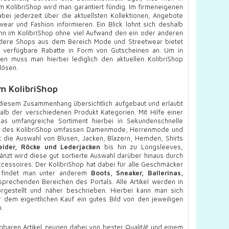
 KolibriShop wird man garantiert fündig. Im firmeneigenen
bei jederzeit über die aktuellsten Kollektionen, Angebote
ear und Fashion informieren. Ein Blick lohnt sich deshalb
nn im KolibriShop ohne viel Aufwand den ein oder anderen
ndere Shops aus dem Bereich Mode und Streetwear bietet
ne verfügbare Rabatte in Form von Gutscheinen an. Um in
n muss man hierbei lediglich den aktuellen KolibriShop
lösen.
m KolibriShop
n diesem Zusammenhang übersichtlich aufgebaut und erlaubt
halb der verschiedenen Produkt Kategorien. Mit Hilfe einer
s umfangreiche Sortiment hierbei in Sekundenschnelle
che des KolibriShop umfassen Damenmode, Herrenmode und
t die Auswahl von Blusen, Jacken, Blazern, Hemden, Shirts
leider, Röcke und Lederjacken
bis hin zu Longsleeves,
änzt wird diese gut sortierte Auswahl darüber hinaus durch
ccessoires. Der KolibriShop hat dabei für alle Geschmäcker
o findet man unter anderem
Boots, Sneaker, Ballerinas,
prechenden Bereichen des Portals. Alle Artikel werden in
gestellt und näher beschrieben. Hierbei kann man sich
r dem eigentlichen Kauf ein gutes Bild von den jeweiligen
.
gbaren Artikel zeugen dabei von bester Qualität und einem