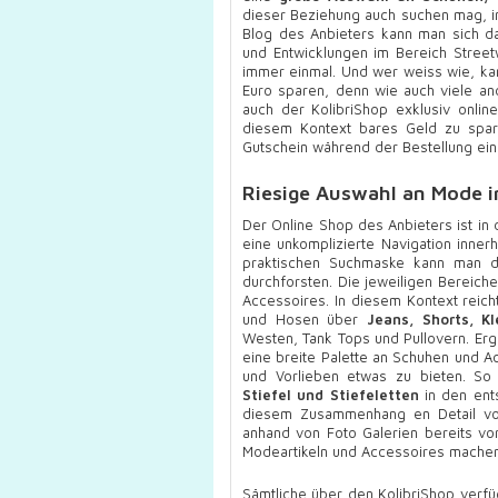
dieser Beziehung auch suchen mag, im
Blog des Anbieters kann man sich da
und Entwicklungen im Bereich Streetw
immer einmal. Und wer weiss wie, ka
Euro sparen, denn wie auch viele a
auch der KolibriShop exklusiv onli
diesem Kontext bares Geld zu spare
Gutschein während der Bestellung ein
Riesige Auswahl an Mode i
Der Online Shop des Anbieters ist i
eine unkomplizierte Navigation inner
praktischen Suchmaske kann man da
durchforsten. Die jeweiligen Berei
Accessoires. In diesem Kontext reich
und Hosen über
Jeans, Shorts, K
Westen, Tank Tops und Pullovern. Erg
eine breite Palette an Schuhen und A
und Vorlieben etwas zu bieten. S
Stiefel und Stiefeletten
in den ents
diesem Zusammenhang en Detail vor
anhand von Foto Galerien bereits vo
Modeartikeln und Accessoires machen
Sämtliche über den KolibriShop verfü