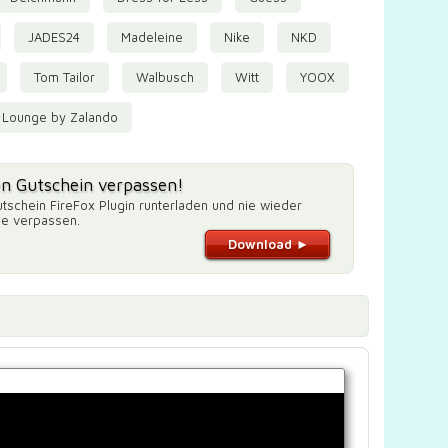
JADES24
Madeleine
Nike
NKD
Tom Tailor
Walbusch
Witt
YOOX
Lounge by Zalando
en Gutschein verpassen!
tschein FireFox Plugin runterladen und nie wieder
de verpassen.
Download ►