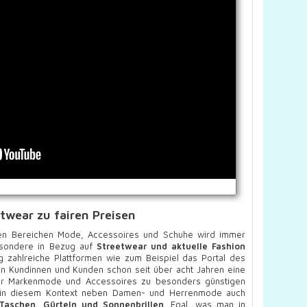
twear zu fairen Preisen
en Bereichen Mode, Accessoires und Schuhe wird immer
sbesondere in Bezug auf
Streetwear und aktuelle Fashion
 zahlreiche Plattformen wie zum Beispiel das Portal des
nen Kundinnen und Kunden schon seit über acht Jahren eine
ler Markenmode und Accessoires zu besonders günstigen
t in diesem Kontext neben Damen- und Herrenmode auch
aschen, Gürteln und Sonnenbrillen
. Egal, was man in