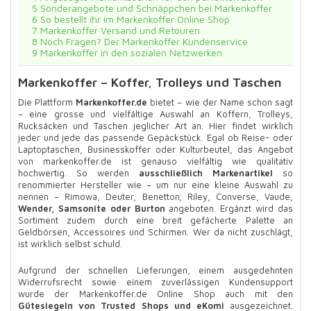
5
Sonderangebote und Schnäppchen bei Markenkoffer
6
So bestellt ihr im Markenkoffer Online Shop
7
Markenkoffer Versand und Retouren
8
Noch Fragen? Der Markenkoffer Kundenservice
9
Markenkoffer in den sozialen Netzwerken
Markenkoffer – Koffer, Trolleys und Taschen
Die Plattform
Markenkoffer.de
bietet – wie der Name schon sagt
– eine grosse und vielfältige Auswahl an Koffern, Trolleys,
Rucksäcken und Taschen jeglicher Art an. Hier findet wirklich
jeder und jede das passende Gepäckstück. Egal ob Reise- oder
Laptoptaschen, Businesskoffer oder Kulturbeutel, das Angebot
von markenkoffer.de ist genauso vielfältig wie qualitativ
hochwertig. So werden
ausschließlich Markenartikel
so
renommierter Hersteller wie – um nur eine kleine Auswahl zu
nennen – Rimowa, Deuter, Benetton; Riley, Converse, Vaude,
Wender, Samsonite oder Burton
angeboten. Ergänzt wird das
Sortiment zudem durch eine breit gefächerte Palette an
Geldbörsen, Accessoires und Schirmen. Wer da nicht zuschlägt,
ist wirklich selbst schuld.
Aufgrund der schnellen Lieferungen, einem ausgedehnten
Widerrufsrecht sowie einem zuverlässigen Kundensupport
wurde der Markenkoffer.de Online Shop auch mit den
Gütesiegeln von Trusted Shops und eKomi
ausgezeichnet.