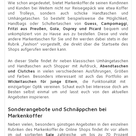
Wie schon angedeutet, bietet Markenkoffer.de seinen Kundinnen
und Kunden bei Weitem nicht nur Reisegepäck wie etwa Koffer
und Trolleys, sondern auch schicke Handtaschen und
Umhängetaschen. So besteht beispielsweise die Möglichkeit,
Handbags oder Schultertaschen von
Guess, Campomaggi,
Fritzi aus Preußen, Gola, Osprey und Picard
bequem und
unkompliziert von zu Hause aus zu bestellen. Diese und viele
andere Markentaschen für Sie und Ihn werden dabei stets in der
Rubrik „Fashion“ vorgestellt, die direkt über die Startseite des
Shops aufgerufen werden kann.
An dieser Stelle findet ihr neben klassischen Umhängetaschen
und Handtaschen auch Shopper mit Aufdruck,
Abendtaschen
und Clutches
in vielen verschiedenen Ausführungen, Größen
und Farben. Besonders interessant ist auch das Portfolio an
Wickeltaschen für junge Eltern
, die Funktionalität mit
einzigartiger Optik vereinen. Schaut euch bei Interesse doch am
Besten selbst einmal um und lasst euch von den aktuellen
Angeboten inspirieren.
Sonderangebote und Schnäppchen bei
Markenkoffer
Neben vielen, besonders günstigen Angeboten in den einzelnen
Rubriken des Markenkoffer.de Online Shops findet ihr vor allem
im gut sortierten
Sale
zahlreiche, um bis zu 70 Prozent