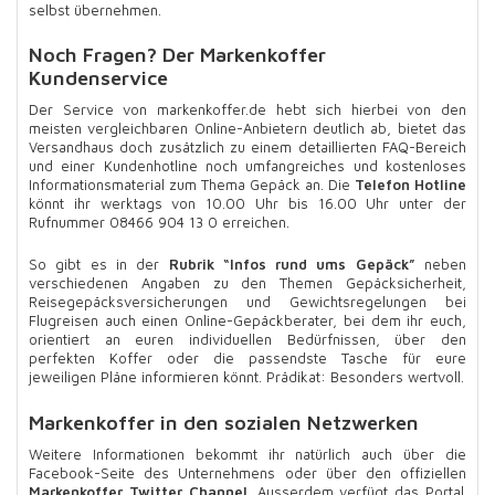
selbst übernehmen.
Noch Fragen? Der Markenkoffer
Kundenservice
Der Service von markenkoffer.de hebt sich hierbei von den
meisten vergleichbaren Online-Anbietern deutlich ab, bietet das
Versandhaus doch zusätzlich zu einem detaillierten FAQ-Bereich
und einer Kundenhotline noch umfangreiches und kostenloses
Informationsmaterial zum Thema Gepäck an. Die
Telefon Hotline
könnt ihr werktags von 10.00 Uhr bis 16.00 Uhr unter der
Rufnummer 08466 904 13 0 erreichen.
So gibt es in der
Rubrik “Infos rund ums Gepäck”
neben
verschiedenen Angaben zu den Themen Gepäcksicherheit,
Reisegepäcksversicherungen und Gewichtsregelungen bei
Flugreisen auch einen Online-Gepäckberater, bei dem ihr euch,
orientiert an euren individuellen Bedürfnissen, über den
perfekten Koffer oder die passendste Tasche für eure
jeweiligen Pläne informieren könnt. Prädikat: Besonders wertvoll.
Markenkoffer in den sozialen Netzwerken
Weitere Informationen bekommt ihr natürlich auch über die
Facebook-Seite des Unternehmens oder über den offiziellen
Markenkoffer Twitter Channel
. Ausserdem verfügt das Portal