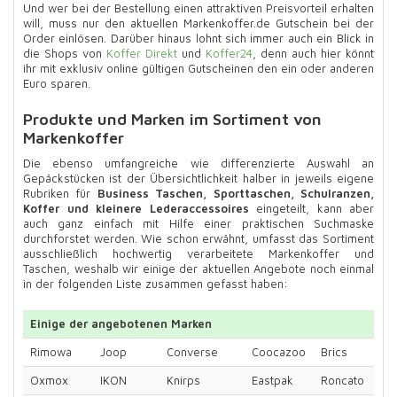
Und wer bei der Bestellung einen attraktiven Preisvorteil erhalten
will, muss nur den aktuellen Markenkoffer.de Gutschein bei der
Order einlösen. Darüber hinaus lohnt sich immer auch ein Blick in
die Shops von
Koffer Direkt
und
Koffer24
, denn auch hier könnt
ihr mit exklusiv online gültigen Gutscheinen den ein oder anderen
Euro sparen.
Produkte und Marken im Sortiment von
Markenkoffer
Die ebenso umfangreiche wie differenzierte Auswahl an
Gepäckstücken ist der Übersichtlichkeit halber in jeweils eigene
Rubriken für
Business Taschen, Sporttaschen, Schulranzen,
Koffer und kleinere Lederaccessoires
eingeteilt, kann aber
auch ganz einfach mit Hilfe einer praktischen Suchmaske
durchforstet werden. Wie schon erwähnt, umfasst das Sortiment
ausschließlich hochwertig verarbeitete Markenkoffer und
Taschen, weshalb wir einige der aktuellen Angebote noch einmal
in der folgenden Liste zusammen gefasst haben:
Einige der angebotenen Marken
Rimowa
Joop
Converse
Coocazoo
Brics
Oxmox
IKON
Knirps
Eastpak
Roncato