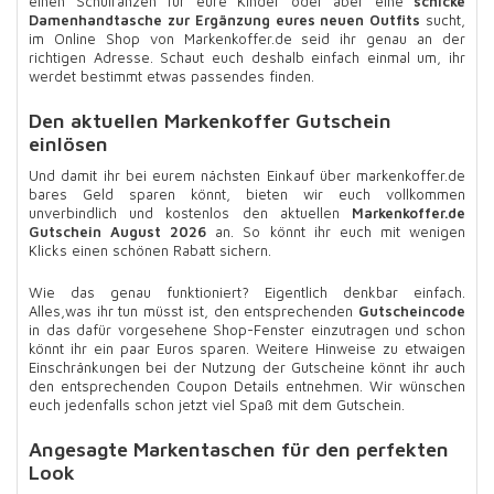
einen Schulranzen für eure Kinder oder aber eine
schicke
Damenhandtasche zur Ergänzung eures neuen Outfits
sucht,
im Online Shop von Markenkoffer.de seid ihr genau an der
richtigen Adresse. Schaut euch deshalb einfach einmal um, ihr
werdet bestimmt etwas passendes finden.
Den aktuellen Markenkoffer Gutschein
einlösen
Und damit ihr bei eurem nächsten Einkauf über markenkoffer.de
bares Geld sparen könnt, bieten wir euch vollkommen
unverbindlich und kostenlos den aktuellen
Markenkoffer.de
Gutschein August 2026
an. So könnt ihr euch mit wenigen
Klicks einen schönen Rabatt sichern.
Wie das genau funktioniert? Eigentlich denkbar einfach.
Alles,was ihr tun müsst ist, den entsprechenden
Gutscheincode
in das dafür vorgesehene Shop-Fenster einzutragen und schon
könnt ihr ein paar Euros sparen. Weitere Hinweise zu etwaigen
Einschränkungen bei der Nutzung der Gutscheine könnt ihr auch
den entsprechenden Coupon Details entnehmen. Wir wünschen
euch jedenfalls schon jetzt viel Spaß mit dem Gutschein.
Angesagte Markentaschen für den perfekten
Look