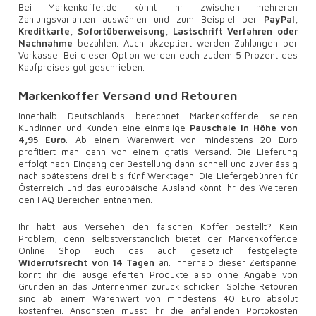
Bei Markenkoffer.de könnt ihr zwischen mehreren
Zahlungsvarianten auswählen und zum Beispiel per
PayPal,
Kreditkarte, Sofortüberweisung, Lastschrift Verfahren oder
Nachnahme
bezahlen. Auch akzeptiert werden Zahlungen per
Vorkasse. Bei dieser Option werden euch zudem 5 Prozent des
Kaufpreises gut geschrieben.
Markenkoffer Versand und Retouren
Innerhalb Deutschlands berechnet Markenkoffer.de seinen
Kundinnen und Kunden eine einmalige
Pauschale in Höhe von
4,95 Euro
. Ab einem Warenwert von mindestens 20 Euro
profitiert man dann von einem gratis Versand. Die Lieferung
erfolgt nach Eingang der Bestellung dann schnell und zuverlässig
nach spätestens drei bis fünf Werktagen. Die Liefergebühren für
Österreich und das europäische Ausland könnt ihr des Weiteren
den FAQ Bereichen entnehmen.
Ihr habt aus Versehen den falschen Koffer bestellt? Kein
Problem, denn selbstverständlich bietet der Markenkoffer.de
Online Shop euch das auch gesetzlich festgelegte
Widerrufsrecht von 14 Tagen
an. Innerhalb dieser Zeitspanne
könnt ihr die ausgelieferten Produkte also ohne Angabe von
Gründen an das Unternehmen zurück schicken. Solche Retouren
sind ab einem Warenwert von mindestens 40 Euro absolut
kostenfrei. Ansonsten müsst ihr die anfallenden Portokosten