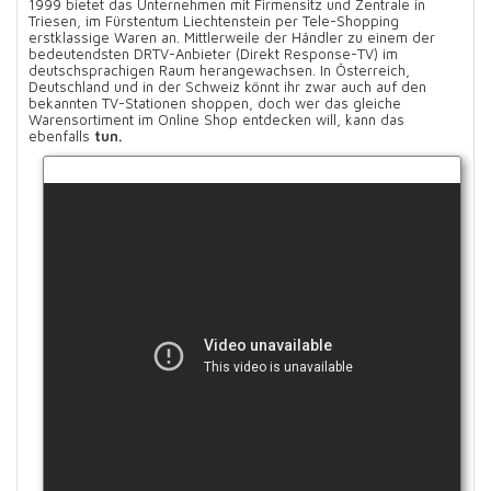
1999 bietet das Unternehmen mit Firmensitz und Zentrale in
Triesen, im Fürstentum Liechtenstein per Tele-Shopping
erstklassige Waren an. Mittlerweile der Händler zu einem der
bedeutendsten DRTV-Anbieter (Direkt Response-TV) im
deutschsprachigen Raum herangewachsen. In Österreich,
Deutschland und in der Schweiz könnt ihr zwar auch auf den
bekannten TV-Stationen shoppen, doch wer das gleiche
Warensortiment im Online Shop entdecken will, kann das
ebenfalls
tun.