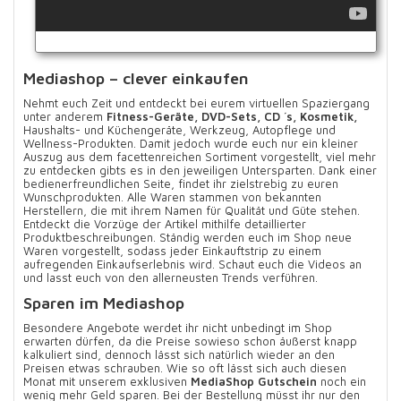
Mediashop – clever einkaufen
Nehmt euch Zeit und entdeckt bei eurem virtuellen Spaziergang
unter anderem
Fitness-Geräte, DVD-Sets, CD ´s, Kosmetik,
Haushalts- und Küchengeräte, Werkzeug, Autopflege und
Wellness-Produkten. Damit jedoch wurde euch nur ein kleiner
Auszug aus dem facettenreichen Sortiment vorgestellt, viel mehr
zu entdecken gibts es in den jeweiligen Untersparten. Dank einer
bedienerfreundlichen Seite, findet ihr zielstrebig zu euren
Wunschprodukten. Alle Waren stammen von bekannten
Herstellern, die mit ihrem Namen für Qualität und Güte stehen.
Entdeckt die Vorzüge der Artikel mithilfe detaillierter
Produktbeschreibungen. Ständig werden euch im Shop neue
Waren vorgestellt, sodass jeder Einkauftstrip zu einem
aufregenden Einkaufserlebnis wird. Schaut euch die Videos an
und lasst euch von den allerneusten Trends verführen.
Sparen im Mediashop
Besondere Angebote werdet ihr nicht unbedingt im Shop
erwarten dürfen, da die Preise sowieso schon äußerst knapp
kalkuliert sind, dennoch lässt sich natürlich wieder an den
Preisen etwas schrauben.
Wie so oft lässt sich auch diesen
Monat mit unserem exklusiven
MediaShop Gutschein
noch ein
wenig mehr Geld sparen. Bei der Bestellung müsst ihr nur den