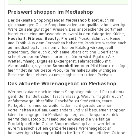
Preiswert shoppen im
Mediashop
Der bekannte Shoppingsender
Mediashop
bietet euch im
gleichnamigen Online Shop innovative und qualitativ hochwertige
Ware zu sehr günstigen Preisen. Das ansprechende Sortiment
bietet euch eine umfassende Auswahl in den Kategorien Küche,
Haushalt, Fitness, Beauty, Freizeit
, Musik, Schmuck, Reisen
und Erotik. Aus dem Fernsehen bekannte Produkte werden euch
auf mediashop.tv in einem virtuellen Katalog wirkungsvoll
präsentiert, der euch durch seine übersichtliche Oberfläche
schnell zu eurem Wunschprodukt führen wird. Egal ob All-
Wetterumhang, Digitales Diktiergerät, Fahrradschloß mit
Alarmfunktion, stylische
Sonnenbrillen
oder Mini Handkreissäge,
hier findet ihr nur beste Produkte für nahezu alle wichtigen
Bereiche des Lebens zu unschlagbar attraktiven Preisen.
Das aktuelle Warenangebot im Mediashop
Wer heutzutage noch in einem Shoppingcenter auf Einkaufstour
geht, der handelt schon fast fahrlässig. Warum, fragt ihr euch?
Anfahrtswege, überfüllte Geschäfte zu Stoßzeiten, teure
Parkgebühren und so weiter laden nicht gerade zu einem
vorteilhaften Kauf ein. Ganz anders und viel bequemer shoppen
könnt ihr hingegen im Mediashop. Legt euch bequem zurück,
nehmt das Laptop zur Hand und erkundet die vielfältige
Produktpalette im Online Shop mediashop.tv. Ihr werdet bei
eurem Besuch auf ein ganz erlesenes Warenangebot an
hochwertigen Markenprodukten treffen. Schon seit dem Oktober