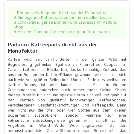
1
Paduno: Kaffeepads direkt aus der Manufaktur
2
Die eigenen Kaffeepads zusammen stellen lassen
3
Schokolade, ganze Bohnen und Espresso im Paduno
Shop
4
Mit dem Paduno Gutschein ein paar Euro sparen
Paduno: Kaffeepads direkt aus der
Manufaktur
Kaffee wird seit Jahrhunderten in der ganzen Welt mit
Begeisterung getrunken. Egal ob als Filterkaffee, Cappuchino,
Cafe au Lait oder als Röstkaffee, das koffeinhaltige Getränk, das
aus den Bohnen der Kaffee-Pflanze gewonnen wird, erfreut sich
nach wie vor größter Beliebtheit. Und ein Ende des weltweiten
Kaffee Booms, ist noch lange nicht in Sicht. In diesem
Zusammenhang entdecken auch immer mehr Online Shops
dieses Produkt für sich und spezialisieren sich voll und ganz auf
den Vertrieb von qualitativ hochwertigen Kaffeebohnen,
verschiedenen Geschmacksrichtungen und Kaffeepads. Denn
wer nicht nur die drei oder vier Sorten aus dem lokalen
Supermarkt ausprobieren, sondern vielmehr auf eine
kulinarische Entdeckungsreise gehen will, ist oft auf die
Angebote im World Wide Web angewiesen. Zu den
herausstechendsten Online Shops in diesem Bereich zählt das