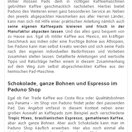
immer müssen Pads dem in richtigen Kaffeemaschinen
gebrühten Kaffee geschmacklich nachstehen. Hierbei bietet
Paduno des Weiteren einen ganz besonderen Service an. Neben
den jeweils abgepackten Hausmarken aus aller Herren Länder,
kann man sich mit Hilfe einer praktischen Anleitung nämlich auch
seine eigenen Kaffeepads kreieren und frisch in der
Manufaktur abpacken lassen
. Und das alles ganz bequem von
zu Hause aus. Egal ob milder Kaffee aus Mexico, ein kräftiger
Geschmack aus Indien oder eine fruchtige Bohne aus Äthiopien,
bei Paduno kann man selbst kreativ werden und sich seine Pads
nach den eigenen individuellen Bedürfnissen und Vorlieben
zusammen stellen lassen. Detaillierte Anleitungen und wertvolle
Tipps und Ratschläge helfen einem in diesem Zusammenhang
auf dem Weg zum selbst abgeschmeckten Kaffee aus der
heimischen Pad-Maschine.
Schokolade, ganze Bohnen und Espresso im
Paduno Shop
Egal ob Fair Trade Kaffee aus Costa Rica oder Qualitätsbohnen
aus Panama – Im Shop von Paduno findet jeder den passenden
Pad. Das Angebot umfasst in diesem Kontext neben einer
großen Auswahl an Kaffepads zum Beispiel auch verschiedene
Tropic Mixes, brasilianischen Espresso, gemahlenen Kaffee
,
aber auch ganze Bohnen. Aber auch Schokolade kann man im
Paduno Shop käuflich erwerben. Hier also noch einmal alle