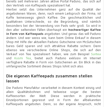
bereits seit mehreren Jahren aktive Portal Paduno, das sich auf
den Vertrieb von Kaffepads spezialisiert hat.
Hierbei setzt das Unternehmen ganz auf die Qualität der
angebotenen Waren, denn, nach einem Leitspruch der Firma, ist
Kaffe keineswegs gleich Kaffee. Die geschmacklichen und
qualitativen Unterschiede, so die Begründung, sind nämlich
besonders bei der Verwendung von Pads sehr groß. So wird in
den aller seltensten Fällen überhaupt ein
hochwertiger Kaffee
in Form von Kaffeepads
angeboten. Und genau das will Paduno
ändern. Und wer weiss wie, kann beim Online Einkauf in diesem
Shop mit Hilfe der aktuellen Paduno Gutscheine von McGutschein
bares Geld sparen und sich attraktive Rabatte sichern. Denn
ebenso wie verschiedene Online Shops, die sich auf den
Verkauf von Tee spezialisiert haben, wie zum Beispiel
Suntea
und
Kusmi Tea
, bietet auch Paduno exklusiv im Internet
verfügbare Rabatte in Form von Gutscheinen an. Ein Blick in das
umfangreiche Sortiment dieses Shops lohnt sich also.
Die eigenen Kaffeepads zusammen stellen
lassen
Die Paduno Manufaktur verarbeitet in diesem Kontext einzig und
allein Qualitätsbohnen und teilweise sogar die besten
Kaffeesorten der Welt. Diese werden in praktische
Einzelportionen gepresst und in Form der allbekannten
Kaffeepads angeboten. Denn, so der eigene Anspruch, nicht