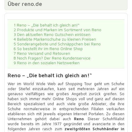
Über reno.de
1
Reno – „Die behalt ich gleich an!“
2
Produkte und Marken im Sortiment von Reno
3
Den aktuellen Reno Gutschein einlösen
4
Beliebte Markenschuhe zu kleinen Preisen
5
Sonderangebote und Schnäppchen bei Reno
6
So bestellt ihr im Reno Online Shop
7
Reno Versand und Retouren
8
Noch Fragen? Der Reno Kundenservice
9
Reno in den sozialen Netzwerken
Reno – „Die behalt ich gleich an!“
Wer im World Wide Web auf Shopping Tour geht um Schuhe
oder Stiefel einzukaufen, kann seit mehreren Jahren auf ein
genauso vielfältiges wie großes Angebot zurück greifen. So
haben sich immer mehr Online Shops voll und ganz auf diesen
Bereich spezialisiert und auch viele große Anbieter, die ihre
Schuhe normalerweise in entsprechenden Filialen verkaufen
etablieren sich mit jeweils eigenen Internet Portalen. Zu diesen
Unternehmen gehört dabei auch
Reno
. Dieser Schuhfilialist
wurde bereits im Jahre 1977 gegründet und avancierte in den
folgenden Jahren rasch zum
zweitgrößten Schuhhändler in