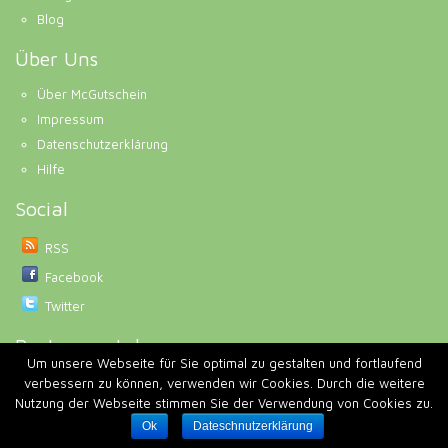
Blog
Über Uns
Über McGutschein
Impressum
Datenschutzerklärung
Hilfe
Social
RSS
Facebook
Twitter
Partnerportale
Um unsere Webseite für Sie optimal zu gestalten und fortlaufend
Gutscheinknirps.de
verbessern zu können, verwenden wir Cookies. Durch die weitere
Nutzung der Webseite stimmen Sie der Verwendung von Cookies zu.
Copyright © 2020 McGutschein.com | Alle Rechte vorbehalten
Ok
Dateschnutzerklärung