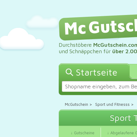
Durchstöbere
McGutschein.co
und Schnäppchen für
über 2.0
Startseite
McGutschein
>
Sport und Fitnesss
>
Sport 
↓ Gutscheine
↓ Abgelaufene 