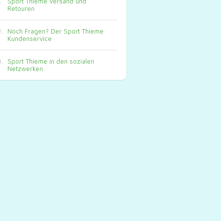
Sport Thieme Versand und
Retouren
Noch Fragen? Der Sport Thieme
Kundenservice
Sport Thieme in den sozialen
Netzwerken