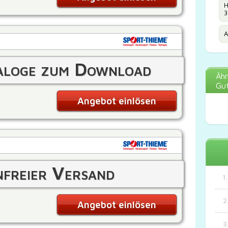
H
3
A
aloge zum Download
Ähn
Gut
Angebot einlösen
freier Versand
Angebot einlösen