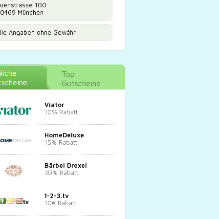
uenstrasse 100
0469 München
lle Angaben ohne Gewähr
liche
Top
scheine
Gutscheine
Viator
10% Rabatt
HomeDeluxe
15% Rabatt
Bärbel Drexel
30% Rabatt
1-2-3.tv
10€ Rabatt