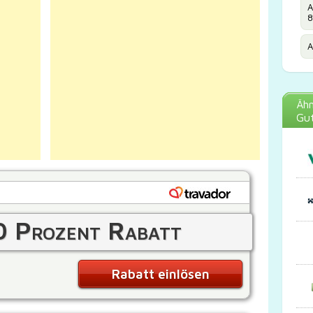
A
8
A
Ähn
Gut
0 Prozent Rabatt
Rabatt einlösen