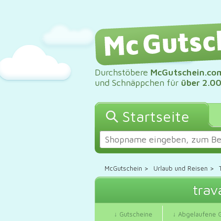
Durchstöbere
McGutschein.co
und Schnäppchen für
über 2.0
Startseite
McGutschein
>
Urlaub und Reisen
>
trav
↓ Gutscheine
↓ Abgelaufene 