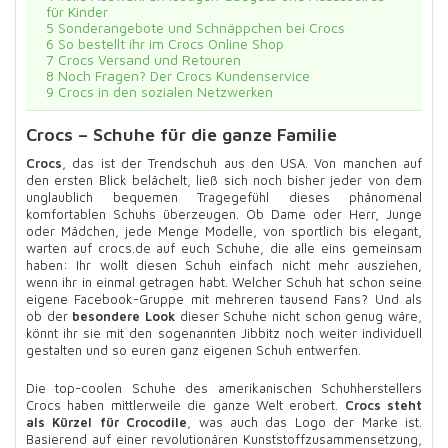
für Kinder
5
Sonderangebote und Schnäppchen bei Crocs
6
So bestellt ihr im Crocs Online Shop
7
Crocs Versand und Retouren
8
Noch Fragen? Der Crocs Kundenservice
9
Crocs in den sozialen Netzwerken
Crocs – Schuhe für die ganze Familie
Crocs
, das ist der Trendschuh aus den USA. Von manchen auf
den ersten Blick belächelt, ließ sich noch bisher jeder von dem
unglaublich bequemen Tragegefühl dieses phänomenal
komfortablen Schuhs überzeugen. Ob Dame oder Herr, Junge
oder Mädchen, jede Menge Modelle, von sportlich bis elegant,
warten auf crocs.de auf euch Schuhe, die alle eins gemeinsam
haben: Ihr wollt diesen Schuh einfach nicht mehr ausziehen,
wenn ihr in einmal getragen habt. Welcher Schuh hat schon seine
eigene Facebook-Gruppe mit mehreren tausend Fans? Und als
ob der
besondere Look
dieser Schuhe nicht schon genug wäre,
könnt ihr sie mit den sogenannten Jibbitz noch weiter individuell
gestalten und so euren ganz eigenen Schuh entwerfen.
Die top-coolen Schuhe des amerikanischen Schuhherstellers
Crocs haben mittlerweile die ganze Welt erobert.
Crocs steht
als Kürzel für Crocodile
, was auch das Logo der Marke ist.
Basierend auf einer revolutionären Kunststoffzusammensetzung,