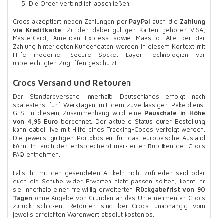
Die Order verbindlich abschließen
Crocs akzeptiert neben Zahlungen per
PayPal
auch die
Zahlung
via Kreditkarte
. Zu den dabei gültigen Karten gehören VISA,
MasterCard, American Express sowie Maestro. Alle bei der
Zahlung hinterlegten Kundendaten werden in diesem Kontext mit
Hilfe moderner Secure Socket Layer Technologien vor
unberechtigten Zugriffen geschützt.
Crocs Versand und Retouren
Der Standardversand innerhalb Deutschlands erfolgt nach
spätestens fünf Werktagen mit dem zuverlässigen Paketdienst
GLS. In diesem Zusammenhang wird eine
Pauschale in Höhe
von 4,95 Euro
berechnet. Der aktuelle Status eurer Bestellung
kann dabei live mit Hilfe eines Tracking-Codes verfolgt werden.
Die jeweils gültigen Portokosten für das europäische Ausland
könnt ihr auch den entsprechend markierten Rubriken der Crocs
FAQ entnehmen.
Falls ihr mit den gesendeten Artikeln nicht zufrieden seid oder
euch die Schuhe wider Erwarten nicht passen sollten, könnt ihr
sie innerhalb einer freiwillig erweiterten
Rückgabefrist von 90
Tagen
ohne Angabe von Gründen an das Unternehmen an Crocs
zurück schicken. Retouren sind bei Crocs unabhängig vom
jeweils erreichten Warenwert absolut kostenlos.