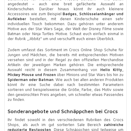
angedeutet – auch eine breit gefächerte Auswahl an
Kinderschuhen. Darüber hinaus könnt ihr auch kleinere
Accessoires wie zum Beispiel
Badges, Schlüsselanhänger und
Aufkleber
bestellen, mit denen Kinderschuhe einen sehr
individuellen Touch bekommen. Dazu gehören unter anderem
Motive aus der Star Wars Saga, der Welt der Disney Filme sowie
Batman oder Ninja Turtles Motive. Schaut euch einfach einmal in
der Rubrik „Jibbitz“ um und verschafft euch einen Überblick.
Zudem umfasst das Sortiment im Crocs Online Shop Schuhe für
Jungen und Mädchen, die bereits mit entsprechenden Motiven
versehen sind und in der Regel zu den offiziellen Merchandise
Artikeln der jeweiligen Marken gehören. Die entsprechende
Auswahl reicht in diesem Zusammenhang von
Hello Kitty,
Mickey Mouse und Frozen
über Minions und Star Wars bis hin zu
Spiderman oder Batman
. Wie auch bei allen anderen Produkten
könnt ihr eine Suche dabei nach bestimmten Parametern
sortieren und beispielsweise die Größe, Farbe, das Motiv sowie
den gewünschten Preis angeben, um schneller etwas Passendes
zu finden.
Sonderangebote und Schnäppchen bei Crocs
Ihr findet sowohl in den verschiedenen Rubriken des Crocs
Shops, als auch im gut sortierten Sale Bereich
zahlreiche
reduzierte Restposten
. Diese Schnäppchen sind teilweise um