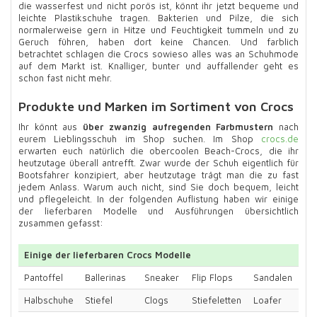
die wasserfest und nicht porös ist, könnt ihr jetzt bequeme und
leichte Plastikschuhe tragen. Bakterien und Pilze, die sich
normalerweise gern in Hitze und Feuchtigkeit tummeln und zu
Geruch führen, haben dort keine Chancen. Und farblich
betrachtet schlagen die Crocs sowieso alles was an Schuhmode
auf dem Markt ist. Knalliger, bunter und auffallender geht es
schon fast nicht mehr.
Produkte und Marken im Sortiment von Crocs
Ihr könnt aus
über zwanzig aufregenden Farbmustern
nach
eurem Lieblingsschuh im Shop suchen. Im Shop
crocs.de
erwarten euch natürlich die obercoolen Beach-Crocs, die ihr
heutzutage überall antrefft. Zwar wurde der Schuh eigentlich für
Bootsfahrer konzipiert, aber heutzutage trägt man die zu fast
jedem Anlass. Warum auch nicht, sind Sie doch bequem, leicht
und pflegeleicht. In der folgenden Auflistung haben wir einige
der lieferbaren Modelle und Ausführungen übersichtlich
zusammen gefasst:
Einige der lieferbaren Crocs Modelle
Pantoffel
Ballerinas
Sneaker
Flip Flops
Sandalen
Halbschuhe
Stiefel
Clogs
Stiefeletten
Loafer