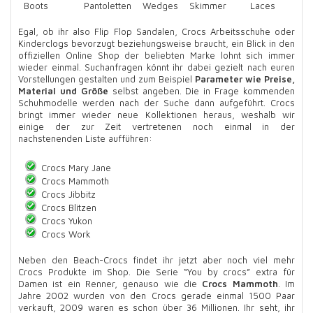
Boots
Pantoletten
Wedges
Skimmer
Laces
Egal, ob ihr also Flip Flop Sandalen, Crocs Arbeitsschuhe oder
Kinderclogs bevorzugt beziehungsweise braucht, ein Blick in den
offiziellen Online Shop der beliebten Marke lohnt sich immer
wieder einmal. Suchanfragen könnt ihr dabei gezielt nach euren
Vorstellungen gestalten und zum Beispiel
Parameter wie Preise,
Material und Größe
selbst angeben. Die in Frage kommenden
Schuhmodelle werden nach der Suche dann aufgeführt. Crocs
bringt immer wieder neue Kollektionen heraus, weshalb wir
einige der zur Zeit vertretenen noch einmal in der
nachstenenden Liste aufführen:
Crocs Mary Jane
Crocs Mammoth
Crocs Jibbitz
Crocs Blitzen
Crocs Yukon
Crocs Work
Neben den Beach-Crocs findet ihr jetzt aber noch viel mehr
Crocs Produkte im Shop. Die Serie “You by crocs” extra für
Damen ist ein Renner, genauso wie die
Crocs Mammoth
. Im
Jahre 2002 wurden von den Crocs gerade einmal 1500 Paar
verkauft, 2009 waren es schon über 36 Millionen. Ihr seht, ihr