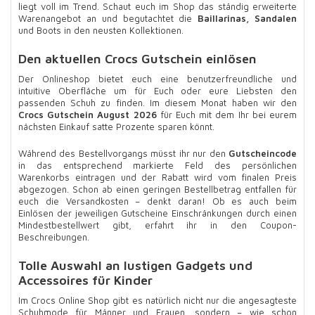
liegt voll im Trend. Schaut euch im Shop das ständig erweiterte
Warenangebot an und begutachtet die
Baillarinas, Sandalen
und Boots in den neusten Kollektionen.
Den aktuellen Crocs Gutschein einlösen
Der Onlineshop bietet euch eine benutzerfreundliche und
intuitive Oberfläche um für Euch oder eure Liebsten den
passenden Schuh zu finden. Im diesem Monat haben wir den
Crocs Gutschein August 2026
für Euch mit dem Ihr bei eurem
nächsten Einkauf satte Prozente sparen könnt.
Während des Bestellvorgangs müsst ihr nur den
Gutscheincode
in das entsprechend markierte Feld des persönlichen
Warenkorbs eintragen und der Rabatt wird vom finalen Preis
abgezogen. Schon ab einen geringen Bestellbetrag entfallen für
euch die Versandkosten – denkt daran! Ob es auch beim
Einlösen der jeweiligen Gutscheine Einschränkungen durch einen
Mindestbestellwert gibt, erfahrt ihr in den Coupon-
Beschreibungen.
Tolle Auswahl an lustigen Gadgets und
Accessoires für Kinder
Im Crocs Online Shop gibt es natürlich nicht nur die angesagteste
Schuhmode für Männer und Frauen, sondern – wie schon