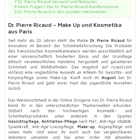
7
Dr. Pierre Ricaud Versand und Retouren
8
Noch Fragen? Der Dr. Pierre Ricaud Kundenservice
9
Dr. Pierre Ricaud in den sozialen Netzwerken
Dr. Pierre Ricaud – Make Up und Kosmetika
aus Paris
Seit mehr als 20 Jahren steht die Marke
Dr. Pierre Ricaud
für
Innovation im Bereich der Schönheitsforschung. Die Produkte
des französischen Kosmetikanbieters werden ausschließlich auf
einer wissenschaftlich fundierten Basis und der Grundlage
ethisch verantwortlichen Handelns hergestellt und garantieren
Schönheit und Wohlbefinden. Das Angebot auf ricaud.com
umfasst eine unglaubliche Auswahl an Artikeln für Gesichts- und
Körperpflege sowie Make-Up. Kauft noch im
August
bei Dr.
Pierre Ricaud und gebt eurer Haut das jugendliche Aussehen
zurück.
Das Warensortiment in der Online Drogerie von Dr. Pierre Ricaud
könnt ihr in den unterschiedlichen Themenwelten erkunden.
Stöbert nach den hochwertigen Kosmetik- und
Schönheitsprodukten unter anderem in den Sparten
Gesichtspflege, Antifalten-Pflege
nach Ma?, Anti-Age Vitalität,
Spannkraft, Anti-Age-Luxuspflege,
Make-up
, Augenpflege und
vieles mehr. Und wenn ihr euch auch bei vergleichbaren
Anbietern umsehen und bei einer order mit aktuellen