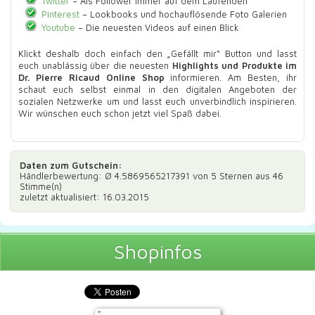
Twitter
– Als Follower immer auf dem Laufenden
Pinterest
– Lookbooks und hochauflösende Foto Galerien
Youtube
– Die neuesten Videos auf einen Blick
Klickt deshalb doch einfach den „Gefällt mir“ Button und lasst
euch unablässig über die neuesten
Highlights und Produkte im
Dr. Pierre Ricaud Online Shop
informieren. Am Besten, ihr
schaut euch selbst einmal in den digitalen Angeboten der
sozialen Netzwerke um und lasst euch unverbindlich inspirieren.
Wir wünschen euch schon jetzt viel Spaß dabei.
Daten zum
Gutschein
:
Händlerbewertung: Ø
4.5869565217391
von 5 Sternen aus
46
Stimme(n)
zuletzt aktualisiert: 16.03.2015
Shopinfos