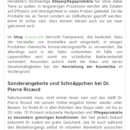
Herstellers hochwertige
Körperpflegeprodukte
her ohne dabei
Tiere zu quälen. In langwierigen Prozessen werden alle Zutaten
auf Effizienz und Verträglichkeit in vielen Proben getestet. Da die
Produkte nie an Tieren sondern an Zellkulturen geprüft werden,
könnt ihr sicher sein, dass keinem Wesen auch nur ein Haar
gekrümmt wird.
Im
Shop
ricaud.com
herrscht Transparenz, das bedeutet, dass
der Hersteller von Kosmetika auch eingesteht, in einigen
Produkten chemische Konservierungsstoffe zu verwenden, die
allerdings auch in der Natur vorkommen. Im Falle von
Lippenstiften wird somit ein schädlicher Bakterienbefall
verhindert. Ansonsten jedoch steht die Natur und deren
Gesetzmäßigkeiten bei der
Herstellung der Kosmetika
im
Vordergrund.
Sonderangebote und Schnäppchen bei Dr.
Pierre Ricaud
Naturkosmetik muss nicht immer teuer sein und das stellt Dr.
Pierre Ricaud mit seinem Online-Angebot immer wieder unter
Beweis. So findet ihr in allen Rubriken des Shops viele, um bis zu
50 oder 70 Prozent reduzierte Restposten und
Pflegeprodukte
zu besonders günstigen Konditionen
. Bei fast jedem Einkauf
bekommt ihr zudem ein gratis Geschenk, das ihr euch während
des Bestellvorgangs selbst im virtuellen Warenkorb aussuchen