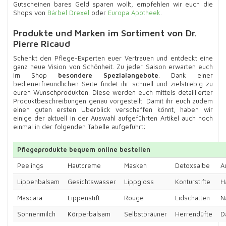
Gutscheinen bares Geld sparen wollt, empfehlen wir euch die
Shops von
Bärbel Drexel
oder
Europa Apotheek
.
Produkte und Marken im Sortiment von Dr.
Pierre Ricaud
Schenkt den Pflege-Experten euer Vertrauen und entdeckt eine
ganz neue Vision von Schönheit. Zu jeder Saison erwarten euch
im Shop
besondere Spezialangebote
. Dank einer
bedienerfreundlichen Seite findet ihr schnell und zielstrebig zu
euren Wunschprodukten. Diese werden euch mittels detaillierter
Produktbeschreibungen genau vorgestellt. Damit ihr euch zudem
einen guten ersten Überblick verschaffen könnt, haben wir
einige der aktuell in der Auswahl aufgeführten Artikel auch noch
einmal in der folgenden Tabelle aufgeführt:
Pflegeprodukte bequem online bestellen
Peelings
Hautcreme
Masken
Detoxsalbe
A
Lippenbalsam
Gesichtswasser
Lippgloss
Konturstifte
H
Mascara
Lippenstift
Rouge
Lidschatten
N
Sonnenmilch
Körperbalsam
Selbstbräuner
Herrendüfte
D