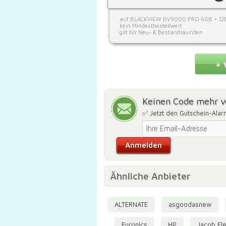
auf BLACKVIEW BV9000 PRO 6GB + 12
kein Mindestbestellwert
gilt für Neu- & Bestandskunden
+ 
Keinen Code mehr v
✅ Jetzt den Gutschein-Alar
Ähnliche Anbieter
ALTERNATE
asgoodasnew
Euronics
HP
Jacob Ele