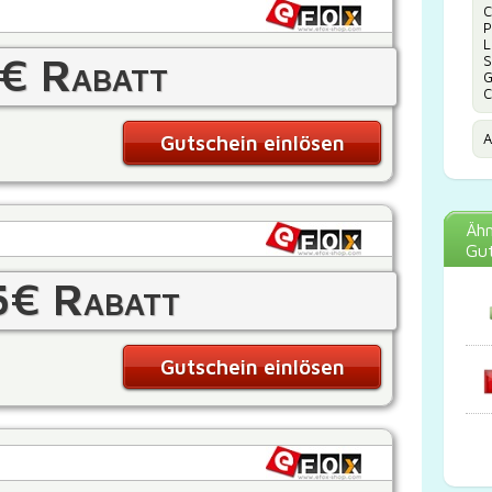
C
P
L
€ Rabatt
S
G
C
A
Gutschein einlösen
Ähn
Gut
5€ Rabatt
Gutschein einlösen