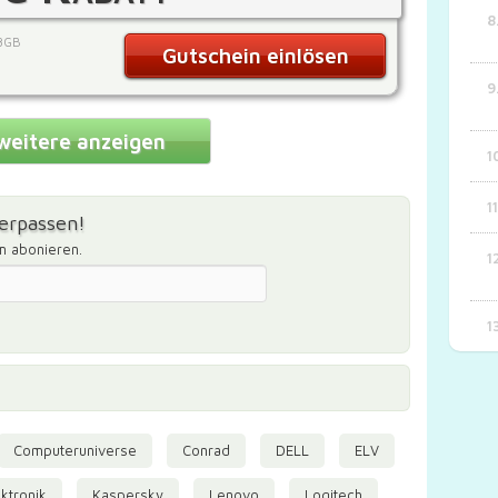
8GB
Gutschein einlösen
weitere anzeigen
erpassen!
m abonieren.
Computeruniverse
Conrad
DELL
ELV
ktronik
Kaspersky
Lenovo
Logitech