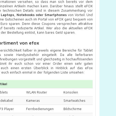
nformationen versehen, so dass man sich bereits vor dem
inzelnen Artikeln machen kann. Darüber hinaus stellt eFOX
ie technischen Details sind in diesem Zusammenhang vor
e
Laptops, Notebooks oder Smartphones
von Vorteil. Und
nline Gutscheinen auch im Portal von eFOX ganz bequem von
Euro sparen. Denn diese Coupons versprechen attraktive
f bereits reduzierte Artikel. Wer also die aktuellen eFOX
er Bestellung einlöst, kann bares Geld sparen.
ortiment von efox
sichtlichkeit halber in jeweils eigene Bereiche für Tablet
 sowie Handyzubehör eingeteilt. Da alle lieferbaren
chreibungen vorgestellt und gleichzeitig in hochauflösenden
könnt ihr euch schon vor einer Order einen sehr guten
r euch einen ersten Überblick in Hinblick auf das eFox
ihr euch einfach einmal in der folgenden Liste umsehen:
tikel
blets
WLAN Router
Konsolen
adekabel
Kameras
Smartwatches
P3 Player
Fernbedienungen
Bildschirme