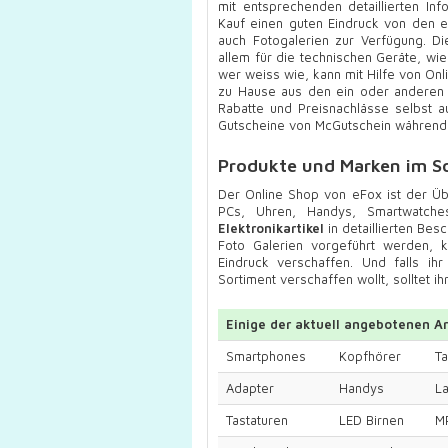
mit entsprechenden detaillierten I
Kauf einen guten Eindruck von den e
auch Fotogalerien zur Verfügung. D
allem für die technischen Geräte, wi
wer weiss wie, kann mit Hilfe von O
zu Hause aus den ein oder anderen 
Rabatte und Preisnachlässe selbst au
Gutscheine von McGutschein während d
Produkte und Marken im S
Der Online Shop von eFox ist der Über
PCs, Uhren, Handys, Smartwatches
Elektronikartikel
in detaillierten Bes
Foto Galerien vorgeführt werden, 
Eindruck verschaffen. Und falls ih
Sortiment verschaffen wollt, solltet 
Einige der aktuell angebotenen Ar
Smartphones
Kopfhörer
Ta
Adapter
Handys
L
Tastaturen
LED Birnen
M