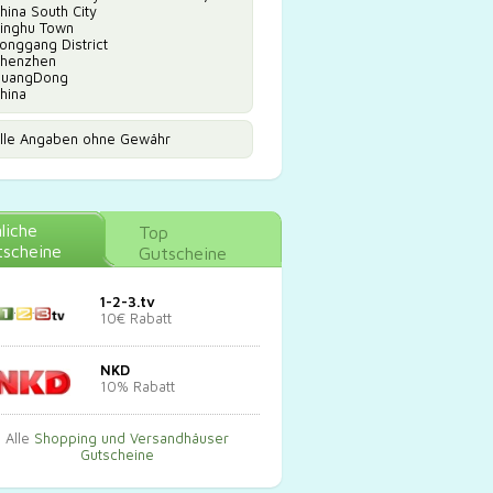
hina South City
inghu Town
onggang District
henzhen
uangDong
hina
lle Angaben ohne Gewähr
liche
Top
scheine
Gutscheine
1-2-3.tv
10€ Rabatt
NKD
10% Rabatt
Alle
Shopping und Versandhäuser
Gutscheine