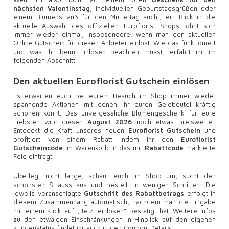
nächsten Valentinstag
, individuellen Geburtstagsgrüßen oder
einem Blumenstrauß für den Muttertag sucht, ein Blick in die
aktuelle Auswahl des offiziellen Euroflorist Shops lohnt sich
immer wieder einmal, insbesondere, wenn man den aktuellen
Online Gutschein für diesen Anbieter einlöst. Wie das funktioniert
und was ihr beim Einlösen beachten müsst, erfahrt ihr im
folgenden Abschnitt.
Den aktuellen Euroflorist Gutschein einlösen
Es erwarten euch bei eurem Besuch im Shop immer wieder
spannende Aktionen mit denen ihr euren Geldbeutel kräftig
schonen könnt. Das unvergessliche Blumengeschenk für eure
Liebsten wird diesen
August 2026
noch etwas preiswerter.
Entdeckt die Kraft unseres neuen
Euroflorist Gutschein
und
profitiert von einem Rabatt indem ihr den
Euroflorist
Gutscheincode
im Warenkorb in das mit
Rabattcode
markierte
Feld eintragt.
Überlegt nicht lange, schaut euch im Shop um, sucht den
schönsten Strauss aus und bestellt in wenigen Schritten. Die
jeweils veranschlagte
Gutschrift des Rabattbetrags
erfolgt in
diesem Zusammenhang automatisch, nachdem man die Eingabe
mit einem Klick auf „Jetzt einlösen“ bestätigt hat. Weitere infos
zu den etwaigen Einschränkungen in Hinblick auf den eigenen
Kundenstatus findet ihr auch in den Coupon-Details.