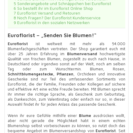
5
Sonderangebote und Schnäppchen bei Euroflorist
6
So bestellt ihr im Euroflorist Online Shop
7
Euroflorist Versand und Retouren
8
Noch Fragen? Der Euroflorist Kundenservice
9
Euroflorist in den sozialen Netzwerken
Euroflorist – „Senden Sie Blumen!“
Euroflorist
ist weltweit mit mehr als 54.000
Blumenfachgeschäften vertreten. Der Shop garantiert euch mit
über 25 Jahren Erfahrung im
Blumenversand
hochwertigste
Qualität von frischen Blumen, zugestellt zu euch nach Hause, in
Deutschland oder irgendwo sonst auf der Welt, noch am selben
Tag oder zum Wunschtermin. Blumen, Rosen,
Schnittblumengestecke, Pflanzen
, Orchideen und innovative
Geschenke sind nur Teil des umfassenden Sortiments von
Euroflorist, die der Familie, Freunden oder Kollegen auf sichere
und effektive Art eine echte Freude bereiten. Mit Blumen sprecht
ihr immer die richtige Sprache, als Geschenk zum Geburtstag,
als Dankeschön, zum Valentinstag oder einfach nur so, in dieser
Auswahl findet ihr für jeden Anlass das passende Geschenk.
Wenn ihr eure Gefühle mithilfe einer
Blume
ausdrücken wollt,
aber nicht gerade die Möglichkeit habt in einem echten
Blumenshop selbst vorbeischauen zu können, so nutzt doch das
bequeme Angebot im Blumenversandshop von
Euroflorist
. Seit