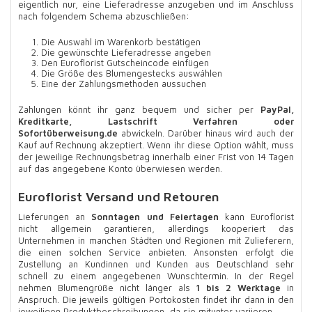
eigentlich nur, eine Lieferadresse anzugeben und im Anschluss
nach folgendem Schema abzuschließen:
Die Auswahl im Warenkorb bestätigen
Die gewünschte Lieferadresse angeben
Den Euroflorist Gutscheincode einfügen
Die Größe des Blumengestecks auswählen
Eine der Zahlungsmethoden aussuchen
Zahlungen könnt ihr ganz bequem und sicher per
PayPal,
Kreditkarte, Lastschrift Verfahren oder
Sofortüberweisung.de
abwickeln. Darüber hinaus wird auch der
Kauf auf Rechnung akzeptiert. Wenn ihr diese Option wählt, muss
der jeweilige Rechnungsbetrag innerhalb einer Frist von 14 Tagen
auf das angegebene Konto überwiesen werden.
Euroflorist Versand und Retouren
Lieferungen an
Sonntagen und Feiertagen
kann Euroflorist
nicht allgemein garantieren, allerdings kooperiert das
Unternehmen in manchen Städten und Regionen mit Zulieferern,
die einen solchen Service anbieten. Ansonsten erfolgt die
Zustellung an Kundinnen und Kunden aus Deutschland sehr
schnell zu einem angegebenen Wunschtermin. In der Regel
nehmen Blumengrüße nicht länger als
1 bis 2 Werktage
in
Anspruch. Die jeweils gültigen Portokosten findet ihr dann in den
jeweiligen Produktbeschreibungen, da sie mitunter variieren.