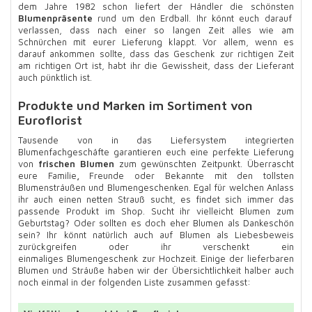
dem Jahre 1982 schon liefert der Händler die schönsten
Blumenpräsente
rund um den Erdball. Ihr könnt euch darauf
verlassen, dass nach einer so langen Zeit alles wie am
Schnürchen mit eurer Lieferung klappt. Vor allem, wenn es
darauf ankommen sollte, dass das Geschenk zur richtigen Zeit
am richtigen Ort ist, habt ihr die Gewissheit, dass der Lieferant
auch pünktlich ist.
Produkte und Marken im Sortiment von
Euroflorist
Tausende von in das Liefersystem integrierten
Blumenfachgeschäfte garantieren euch eine perfekte Lieferung
von
frischen Blumen
zum gewünschten Zeitpunkt. Überrascht
eure Familie
,
Freunde oder Bekannte mit den tollsten
Blumensträußen und Blumengeschenken. Egal für welchen Anlass
ihr auch einen netten Strauß sucht, es findet sich immer das
passende Produkt im Shop. Sucht ihr vielleicht Blumen zum
Geburtstag? Oder sollten es doch eher Blumen als Dankeschön
sein? Ihr könnt natürlich auch auf Blumen als Liebesbeweis
zurückgreifen oder ihr verschenkt ein
einmaliges Blumengeschenk zur Hochzeit. Einige der lieferbaren
Blumen und Sträuße haben wir der Übersichtlichkeit halber auch
noch einmal in der folgenden Liste zusammen gefasst: