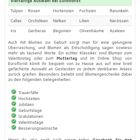
Vielfältige Auswahl bei Euroflorist
Tulpen
Rosen
Hortensien
Fuchsien
Ranunkeln
Callas
Orchideen
Nelken
Lilien
Narzissen
iris
Gerberas
Begonien
Olivenbäume
Azaleen
Auch mit Blumen zur Geburt sorgt man für eine gelungene
Überraschung, und Blumen als Entschuldigung sagen sowieso
mehr als tausend Worte. Ein echter Klassiker sind Blumen zum
Valentinstag oder zum
Muttertag
und im Online Shop von
Euroflorist könnt ihr bequem von zu Hause aus auf eine breit
gefächerte Auswahl an Gestecken zu jedem denkbaren Anlass
zurück greifen. Besonders beliebt sind Blumengeschenke dabei
zu den folgenden Gelegenheiten:
Trauerfälle
Hochzeiten
Jubiläen
Geburtstage
Gratulationen
Valentinstage
Besserungswünsche
Wenn ihr also noch nach einem tollen
Geschenk für den