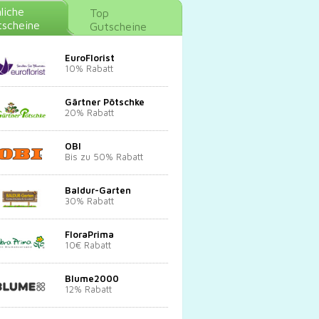
liche
Top
scheine
Gutscheine
EuroFlorist
10% Rabatt
Gärtner Pötschke
20% Rabatt
OBI
Bis zu 50% Rabatt
Baldur-Garten
30% Rabatt
FloraPrima
10€ Rabatt
Blume2000
12% Rabatt