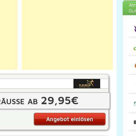
Ähn
Gut
räuße ab 29,95€
Angebot einlösen