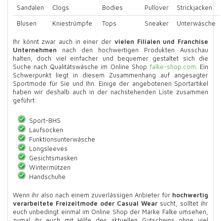
Sandalen
Clogs
Bodies
Pullover
Strickjacken
Blusen
Kniestrümpfe
Tops
Sneaker
Unterwäsche
Ihr könnt zwar auch in einer der
vielen Filialen und Franchise
Unternehmen
nach den hochwertigen Produkten Ausschau
halten, doch viel einfacher und bequemer gestaltet sich die
Suche nach Qualitätswäsche im Online Shop
falke-shop.com
. Ein
Schwerpunkt liegt in diesem Zusammenhang auf angesagter
Sportmode für Sie und Ihn. Einige der angebotenen Sportartikel
haben wir deshalb auch in der nachstehenden Liste zusammen
geführt:
Sport-BHS
Laufsocken
Funktionsunterwäsche
Longsleeves
Gesichtsmasken
Wintermützen
Handschuhe
Wenn ihr also nach einem zuverlässigen Anbieter für
hochwertig
verarbeitete Freizeitmode oder Casual Wear
sucht, solltet ihr
euch unbedingt einmal im Online Shop der Marke Falke umsehen,
zumal ihr euch mit Hilfe des aktuellen Gutscheins ohne viel