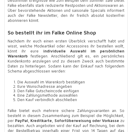
bestimmter Ereignisse wie zum Beispiel dem Summer Sale bietet
Falke ebenfalls stark reduzierte Restposten und Aktionswaren an.
Über bevorstehende Aktionen und saisonale Specials informiert
auch der Falke Newsletter, den ihr freilich absolut kostenfrei
abonnieren könnt.
So bestellt ihr im Falke Online Shop
Nachdem ihr euch einen ersten Überblick verschafft habt und
wisst, welche Modeartikel oder Accessoires ihr bestellen wollt,
könnt ihr eure
individuelle Auswahl im persönlichen
Warenkorb
festlegen. Anschließend gilt es, ein persönliches
Kundenkonto anzulegen und zu diesem Zweck auch bestimmte
Daten zu hinterlegen. Sodann kann der Einkauf nach folgendem
Schema abgeschlossen werden:
Die Auswahl im Warenkorb bestätigen
Eure Wunschadresse angeben
Den Falke Gutscheincode einfügen
Eine Zahlungsmethode auswählen
Den Kauf verbindlich abschließen
Falke bietet euch mehrere sichere Zahlungsvarianten an. So
besteht in diesem Zusammenhang zum Beispiel die Möglichkeit,
per
PayPal, Kreditkarte, Sofortüberweisung oder Vorkasse
zu
bezahlen. Auch angeboten wird der Kauf auf Rechnung, bei dem
der Bestellbetrag innerhalb einer Frist von 14 Tagen auf das