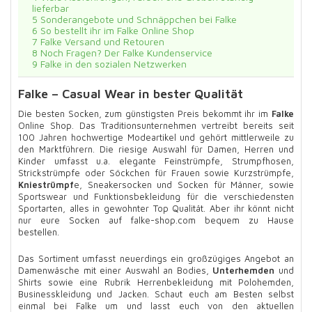
lieferbar
5
Sonderangebote und Schnäppchen bei Falke
6
So bestellt ihr im Falke Online Shop
7
Falke Versand und Retouren
8
Noch Fragen? Der Falke Kundenservice
9
Falke in den sozialen Netzwerken
Falke – Casual Wear in bester Qualität
Die besten Socken, zum günstigsten Preis bekommt ihr im
Falke
Online Shop. Das Traditionsunternehmen vertreibt bereits seit
100 Jahren hochwertige Modeartikel und gehört mittlerweile zu
den Marktführern. Die riesige Auswahl für Damen, Herren und
Kinder umfasst u.a. elegante Feinstrümpfe, Strumpfhosen,
Strickstrümpfe oder Söckchen für Frauen sowie Kurzstrümpfe,
Kniestrümpf
e, Sneakersocken und Socken für Männer, sowie
Sportswear und Funktionsbekleidung für die verschiedensten
Sportarten, alles in gewohnter Top Qualität. Aber ihr könnt nicht
nur eure Socken auf falke-shop.com bequem zu Hause
bestellen.
Das Sortiment umfasst neuerdings ein großzügiges Angebot an
Damenwäsche mit einer Auswahl an Bodies,
Unterhemden
und
Shirts sowie eine Rubrik Herrenbekleidung mit Polohemden,
Businesskleidung und Jacken. Schaut euch am Besten selbst
einmal bei Falke um und lasst euch von den aktuellen