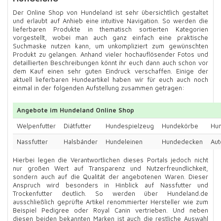
Der Online Shop von Hundeland ist sehr übersichtlich gestaltet
und erlaubt auf Anhieb eine intuitive Navigation. So werden die
lieferbaren Produkte in thematisch sortierten Kategorien
vorgestellt, wobei man auch ganz einfach eine praktische
Suchmaske nutzen kann, um unkompliziert zum gewünschten
Produkt zu gelangen. Anhand vieler hochauflösender Fotos und
detaillierten Beschreibungen könnt ihr euch dann auch schon vor
dem Kauf einen sehr guten Eindruck verschaffen. Einige der
aktuell lieferbaren Hundeartikel haben wir für euch auch noch
einmal in der folgenden Aufstellung zusammen getragen:
Angebote im Hundeland Online Shop
Welpenfutter
Diätfutter
Hundespielzeug
Hundekörbe
Hu
Nassfutter
Halsbänder
Hundeleinen
Hundedecken
Au
Hierbei legen die Verantwortlichen dieses Portals jedoch nicht
nur großen Wert auf Transparenz und Nutzerfreundlichkeit,
sondern auch auf die Qualität der angebotenen Waren. Dieser
Anspruch wird besonders in Hinblick auf Nassfutter und
Trockenfutter deutlich. So werden über Hundeland.de
ausschließlich geprüfte Artikel renommierter Hersteller wie zum
Beispiel Pedigree oder Royal Canin vertrieben. Und neben
diesen beiden bekannten Marken ist auch die restliche Auswahl