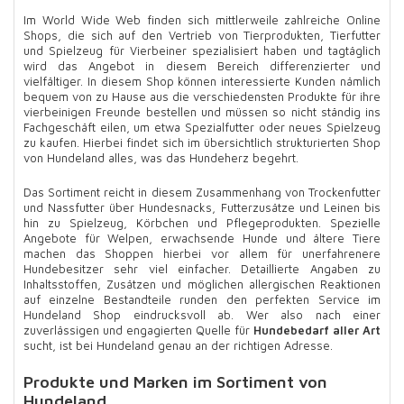
Im World Wide Web finden sich mittlerweile zahlreiche Online
Shops, die sich auf den Vertrieb von Tierprodukten, Tierfutter
und Spielzeug für Vierbeiner spezialisiert haben und tagtäglich
wird das Angebot in diesem Bereich differenzierter und
vielfältiger. In diesem Shop können interessierte Kunden nämlich
bequem von zu Hause aus die verschiedensten Produkte für ihre
vierbeinigen Freunde bestellen und müssen so nicht ständig ins
Fachgeschäft eilen, um etwa Spezialfutter oder neues Spielzeug
zu kaufen. Hierbei findet sich im übersichtlich strukturierten Shop
von Hundeland alles, was das Hundeherz begehrt.
Das Sortiment reicht in diesem Zusammenhang von Trockenfutter
und Nassfutter über Hundesnacks, Futterzusätze und Leinen bis
hin zu Spielzeug, Körbchen und Pflegeprodukten. Spezielle
Angebote für Welpen, erwachsende Hunde und ältere Tiere
machen das Shoppen hierbei vor allem für unerfahrenere
Hundebesitzer sehr viel einfacher. Detaillierte Angaben zu
Inhaltsstoffen, Zusätzen und möglichen allergischen Reaktionen
auf einzelne Bestandteile runden den perfekten Service im
Hundeland Shop eindrucksvoll ab. Wer also nach einer
zuverlässigen und engagierten Quelle für
Hundebedarf aller Art
sucht, ist bei Hundeland genau an der richtigen Adresse.
Produkte und Marken im Sortiment von
Hundeland