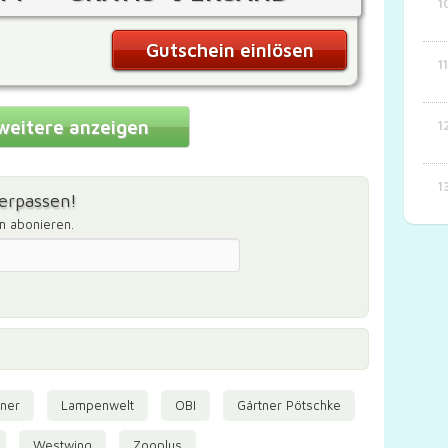
Gutschein einlösen
weitere anzeigen
erpassen!
m abonieren.
ner
Lampenwelt
OBI
Gärtner Pötschke
Westwing
Zooplus