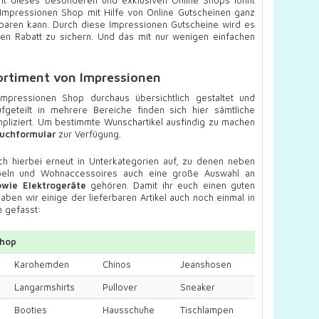
Impressionen Shop mit Hilfe von Online Gutscheinen ganz
paren kann. Durch diese Impressionen Gutscheine wird es
iven Rabatt zu sichern. Und das mit nur wenigen einfachen
ortiment von Impressionen
pressionen Shop durchaus übersichtlich gestaltet und
ufgeteilt in mehrere Bereiche finden sich hier sämtliche
mpliziert. Um bestimmte Wunschartikel ausfindig zu machen
Suchformular
zur Verfügung.
sich hierbei erneut in Unterkategorien auf, zu denen neben
öbeln und Wohnaccessoires auch eine große Auswahl an
wie Elektrogeräte
gehören. Damit ihr euch einen guten
aben wir einige der lieferbaren Artikel auch noch einmal in
 gefasst:
Shop
Karohemden
Chinos
Jeanshosen
Langarmshirts
Pullover
Sneaker
Booties
Hausschuhe
Tischlampen