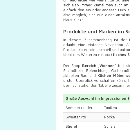
sich also immer. Zumal man auch im 
einfach den ein oder anderen Euro s
also möglich, sich nun einen attrakt
Maus Klicks.
Produkte und Marken im S
In diesem Zusammenhang ist der Im
erlaubt eine einfache Navigation. A
Produkt Kategorien schnell und unko
steht des Weiteren ein
praktisches 
Der Shop
Bereich „Wohnen“
teilt 
Sitzmöbeln, Beleuchtung, Gartenm
aktuellen Bad und
Küchen Möbel so
ersten Überblick verschaffen könnt, h
der nachstehenden Tabelle zusammen
Große Auswahl im Impressionen 
Sommerkleider
Tuniken
Sweatshirts
Röcke
Stiefel
Schals