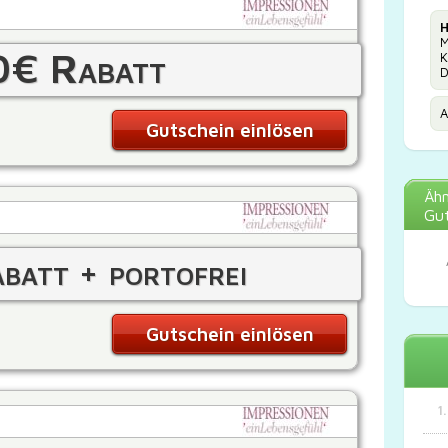
H
M
0€ Rabatt
K
D
A
Gutschein einlösen
Ähn
Gut
att + portofrei
Gutschein einlösen