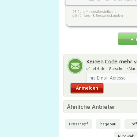
75 Euro Mindestbestellwert
gilt für Neu- & Bestandskunden
+ 
Keinen Code mehr v
✅ Jetzt den Gutschein-Alar
Ähnliche Anbieter
Fressnapf
hagebau
Höff
Pyroweb