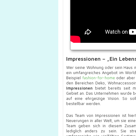
Impressionen – „Ein Leben
Wer seine Wohnung oder sein Haus neu
ein umfangreiches Angebot im World
Beispiel
fashion-for-home
oder abe
den Bereichen Deko, Wohnaccessoire
Impressionen
bietet bereits seit 
Gebiet an. Das Unternehmen wurde ber
auf eine ehrgeizige Vision. So s
bestellbar werden.
Das Team von Impressionen ist hier
Neuerungen in aller Welt, um sie ein
Team geben sich in diesem Zusamm
lediglich anders zu sein. Sie st
umfangreiche wie vielfältige Sortim