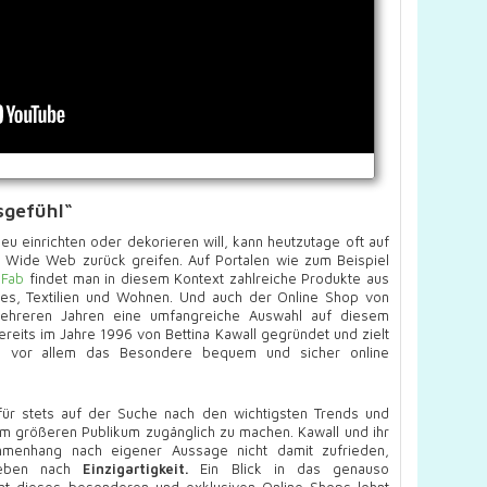
sgefühl“
 einrichten oder dekorieren will, kann heutzutage oft auf
 Wide Web zurück greifen. Auf Portalen wie zum Beispiel
r
Fab
findet man in diesem Kontext zahlreiche Produkte aus
s, Textilien und Wohnen. Und auch der Online Shop von
mehreren Jahren eine umfangreiche Auswahl auf diesem
eits im Jahre 1996 von Bettina Kawall gegründet und zielt
oll vor allem das Besondere bequem und sicher online
für stets auf der Suche nach den wichtigsten Trends und
em größeren Publikum zugänglich zu machen. Kawall und ihr
enhang nach eigener Aussage nicht damit zufrieden,
reben nach
Einzigartigkeit.
Ein Blick in das genauso
ent dieses besonderen und exklusiven Online Shops lohnt