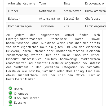
Arbeitshandschuhe
Toner
Tinte
Druckerpatron
Ordner
Notizblöcke
Archivboxen
Büroklammern
Etiketten
Aktenschränke
Bürostühle
Chefsessel
Kompaktanlagen
Tastaturen
PCs
Laminiergerät
Zu jedem der angebotenen Artikel finden sich
Hintergrundinformationen, technische Daten sowie
hochauflösende Fotos. Auf diese Weise kann man sich bereits
vor dem eigentlichen Kauf ein gutes Bild von den einzelnen
Druckern, Tonern, Patronen oder Büromöbeln machen. In diesem
Zusammenhang werden über den Online Shop von Office
Discount ausschließlich qualitativ hochwertige Markenwaren
renommierter und beliebter Hersteller angeboten. So umfasst
das Sortiment in den jeweiligen Kategorien so namhafte
Hersteller wie Toshiba, Samsung oder aber Edding. Hier eine
etwas ausführlichere Liste der über den Office Discount
bestellbaren Marken:
Bosch
Chiemsee
Black and Decker
Eduscho