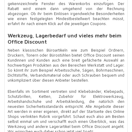
gekennzeichnete Fenster des Warenkorbs einzufügen. Der
Rabatt wird einem dann umgehend von der Rechnung
abgezogen. Ob ihr beim Einlösen irgendwelche Besonderheiten
wie einen festgelegten Mindestbestellwert beachten müsst,
erfahrt ihr nach einem Klick auf die jeweiligen Coupons.
Werkzeug, Lagerbedarf und vieles mehr beim
Office Discount
Neben klassischen Büroartikeln wie zum Beispiel Ordnern,
Druckern, Tonern oder Bürostühlen bietet Office Discount seinen
Kundinnen und Kunden auch eine breit gefächerte Auswahl an
hochwertigen Produkten aus den Bereichen Werkstatt und Lager.
So könnt ihr zum Beispiel Arbeitsschuhe, Sägen, Bohrmaschinen,
Dichtstoffe, Verbandsmaterial oder auch Schrauben bequem und
unkompliziert über diesen Anbieter bestellen.
Ebenfalls im Sortiment vertreten sind Klebebänder, Klebepads,
Schutzbrillen, Ketten, Zubehör für Elektrowerkzeug,
Arbeitshandschuhe und Arbeitskleidung, die natürlich den
neuesten Sicherheitsstandards entspricht. Alle Angebote dieser
Art werden in einer eigenen, direkt auf der Startseite des Online
Shops verlinkten Rubrik vorgeführt. Schaut euch also am Besten
selbst einmal um und verschafft euch einen Überblick, was das
Werkzeug und andere Lagerartikel beim Office Discount angeht.
Wir wünschen euch dabei schon jetzt viel Spaß!