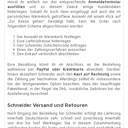
müsst ihr einfach nur das entsprechende
Anmeldeformular
ausfüllen
und zu diesem Zweck einige Kundendaten
hinterlegen. Sobald ihr euch dann eingeloggt und auch die im
persönlichen Warenkorb getroffene Auswahl mit einem Klick auf
„Zur Kasse gehen“ bestätigt habt, kann die Order nach
folgendem Schema abgeschlossen werden:
Die Auswahl im Warenkorb festlegen
Eure Lieferadresse hinterlegen
Den Schneider Gutscheincode eintragen
Eines der Zahlungsverfahren aussuchen
Den Einkauf verbindlich abschließen
Eure Bezahlung könnt ihr im Anschluss an die Bestellung
wahlweise per
PayPal oder Kreditkarte
abwickeln. Darüber
hinaus akzeptiert Schneider auch den
Kauf auf Rechnung
sowie
die Zahlung per Nachnahme. Allerdings solltet ihr insbesondere
bei der letztgenannten Option beachten, dass der beauftragte
Paketdienst, in der Regel die DHL, zusätzliche Gebühren bei der
Auslieferung berechnet.
Schneider Versand und Retouren
Nach Eingang der Bestellung bei Schneider erfolgt die Lieferung
innerhalb Deutschlands sehr schnell und zuverlässig innerhalb
von drei bis fünf Werktagen. Die in diesem Zusammenhang
anfallenden Kosten für Porto und Verpackung sind gestaffelt und