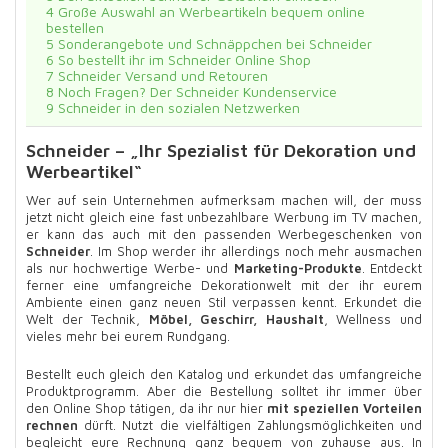
4
Große Auswahl an Werbeartikeln bequem online
bestellen
5
Sonderangebote und Schnäppchen bei Schneider
6
So bestellt ihr im Schneider Online Shop
7
Schneider Versand und Retouren
8
Noch Fragen? Der Schneider Kundenservice
9
Schneider in den sozialen Netzwerken
Schneider – „Ihr Spezialist für Dekoration und
Werbeartikel“
Wer auf sein Unternehmen aufmerksam machen will, der muss
jetzt nicht gleich eine fast unbezahlbare Werbung im TV machen,
er kann das auch mit den passenden Werbegeschenken von
Schneider
. Im Shop werder ihr allerdings noch mehr ausmachen
als nur hochwertige Werbe- und
Marketing-Produkte
. Entdeckt
ferner eine umfangreiche Dekorationwelt mit der ihr eurem
Ambiente einen ganz neuen Stil verpassen kennt. Erkundet die
Welt der Technik,
Möbel, Geschirr, Haushalt
, Wellness und
vieles mehr bei eurem Rundgang.
Bestellt euch gleich den Katalog und erkundet das umfangreiche
Produktprogramm. Aber die Bestellung solltet ihr immer über
den Online Shop tätigen, da ihr nur hier
mit speziellen Vorteilen
rechnen
dürft. Nutzt die vielfältigen Zahlungsmöglichkeiten und
begleicht eure Rechnung ganz bequem von zuhause aus. In