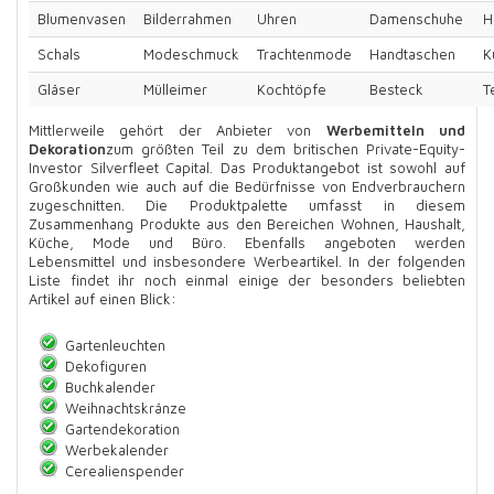
Blumenvasen
Bilderrahmen
Uhren
Damenschuhe
H
Schals
Modeschmuck
Trachtenmode
Handtaschen
K
Gläser
Mülleimer
Kochtöpfe
Besteck
T
Mittlerweile gehört der Anbieter von
Werbemitteln und
Dekoration
zum größten Teil zu dem britischen Private-Equity-
Investor Silverfleet Capital. Das Produktangebot ist sowohl auf
Großkunden wie auch auf die Bedürfnisse von Endverbrauchern
zugeschnitten. Die Produktpalette umfasst in diesem
Zusammenhang Produkte aus den Bereichen Wohnen, Haushalt,
Küche, Mode und Büro. Ebenfalls angeboten werden
Lebensmittel und insbesondere Werbeartikel. In der folgenden
Liste findet ihr noch einmal einige der besonders beliebten
Artikel auf einen Blick:
Gartenleuchten
Dekofiguren
Buchkalender
Weihnachtskränze
Gartendekoration
Werbekalender
Cerealienspender