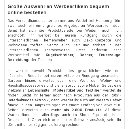
Große Auswahl an Werbeartikeln bequem
online bestellen
Das Versandhandelsunternehmen aus Wedel bei Hamburg führt
zwar auch ein umfangreiches Angebot an Werbeartikel, doch
damit hat sich die Produktpalette bei Weitem noch nicht
erschöpft. Ihr werdet bei eurem Rundgang durch die
unterschiedlichen Themenwelten auch Deko-Konzepte und
Wohnideen treffen. Nehmt euch Zeit und stöbert in den
unterschiedlichen Themenwelten unter anderem nach
Werbemittel wie
Kugelschreiber, Becher, Feuerzeuge,
Bekleidung
oder Taschen.
Ihr werdet sowohl Produkte des gewerblichen wie des
häuslichen Bedarfs bei eurem virtuellen Rundgang ausmachen.
Darüber hinaus erwartet euch eine Welt der Wohn- und
Haushaltsaccessoires und viel anspruchsvolle Möbel. Selbst eine
Vielzahl an Lebensmittel,
Modeartikel und Textilien
werdet ihr
finden. Sucht ihr ferner noch nach Produkten aus der Rubrik
Unterhaltungselektronik, dann werdet ihr auch auf diesem Gebiet
fündig. In den Hauptkatalogen mit einem Umfang von etwa 500
Seiten, erwarten euch
mehr als 2.800 Produkte
. All diese
Waren findet ihr allerdings auch im Shop. Egal, ob ihr in
Deutschland, Österreich oder in der Schweiz ansässig seid, ihr
dürft mit einer zügigen Lieferung rechnen.