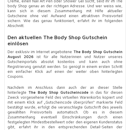
Creme, einen Nail Art Pen oder Shower Gel sucht, seid ihr im The
body Shop genau an der richtigen Adresse. Und wer weiss wie,
kann sich in diesem Zusammenhang mit Hilfe aktueller
Gutscheine ohne viel Aufwand einen attraktiven Preisvorteil
sichern. Wie das genau funktioniert, erfahrt ihr im folgenden
Abschnitt.
Den aktuellen The Body Shop Gutschein
einlösen
Der exklusiv im Internet angebotene
The Body Shop Gutschein
August 2026
ist für alle Nutzerinnen und Nutzer unseres
Gutscheinportals absolut kostenlos und kann auch ohne
Registrierung genutzt werden. So genügt in einem ersten Schritt
ein einfacher Klick auf einen der weiter oben hinterlegten
Coupons.
Nachdem im Anschluss dann auch der an dieser Stelle
hinterlegte
The Body Shop Gutscheincode
in das für diesen
Zweck vorgesehene Feld des virtuellen Warenkorbs kopiert und
mit einem Klick auf „Gutscheincode überprüfen“ markierte Feld
bestätigt wurde, erfolgt die veranschlagte Gutschrift des jeweils
gewählten Preisvorteils automatisch. Ob es in diesem
Zusammenhang eventuell Einschränkungen durch einen
festgelegten Mindestbestellwert oder den eigenen Kundenstatus
gibt, erfahrt ihr in den entsprechenden Detail-Seiten der