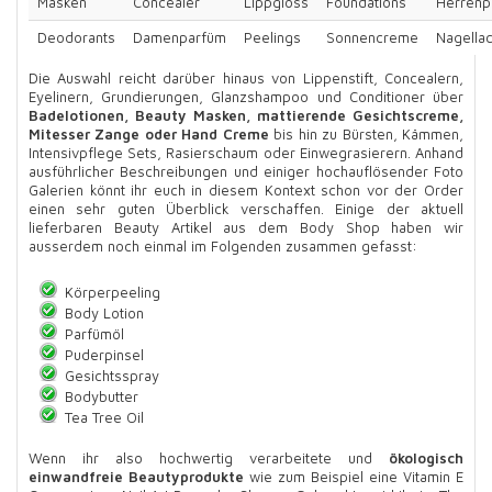
Masken
Concealer
Lippgloss
Foundations
Herrenp
Deodorants
Damenparfüm
Peelings
Sonnencreme
Nagella
Die Auswahl reicht darüber hinaus von Lippenstift, Concealern,
Eyelinern, Grundierungen, Glanzshampoo und Conditioner über
Badelotionen, Beauty Masken, mattierende Gesichtscreme,
Mitesser Zange oder Hand Creme
bis hin zu Bürsten, Kämmen,
Intensivpflege Sets, Rasierschaum oder Einwegrasierern. Anhand
ausführlicher Beschreibungen und einiger hochauflösender Foto
Galerien könnt ihr euch in diesem Kontext schon vor der Order
einen sehr guten Überblick verschaffen. Einige der aktuell
lieferbaren Beauty Artikel aus dem Body Shop haben wir
ausserdem noch einmal im Folgenden zusammen gefasst:
Körperpeeling
Body Lotion
Parfümöl
Puderpinsel
Gesichtsspray
Bodybutter
Tea Tree Oil
Wenn ihr also hochwertig verarbeitete und
ökologisch
einwandfreie Beautyprodukte
wie zum Beispiel eine Vitamin E