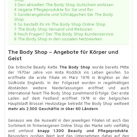
3
Den aktuellen The Body Shop Gutschein einlösen
4
Vegane Pflegeprodukte für Sie und Ihn
5
Sonderangebote und Schnäppchen bei The Body
Shop
6
So bestellt ihr im The Body Shop Online Shop
7
The Body Shop Versand und Retouren
8
Noch Fragen? Der The Body Shop Kundenservice
9
The Body Shop in den sozialen Netzwerken
The Body Shop – Angebote für Körper und
Geist
Die britische Beauty Kette
The Body Shop
wurde bereits Mitte
der 1970er Jahre von Anita Roddick ins Leben gerufen. So
eröffnete die erste Filiale im März 1976 in Brighton an der
Südküste Englands. In der Folgezeit wurden in regelmäßigen
Abständen weitere Niederlassungen eröffnet und auch
international feiert The Body Shop zunehmend Erfolge: Der erste
Laden auf dem Festland eröffnet 1978 in der belgischen
Hauptstadt Brüssel. Heutzutage betreibt The Body Shop weltweit
mehr als 2.500 Geschäfte in über 60 Ländern
.
Genauso wie die Auswahl in den jeweiligen Filialen ist auch das
Sortiment im firmeneigenen Online Shop der Marke sehr vielfältig
und umfasst
knapp 1.300 Beauty und Pflegeprodukte
.
Besonders großen Wert legt das Unternehmen dabei auf den