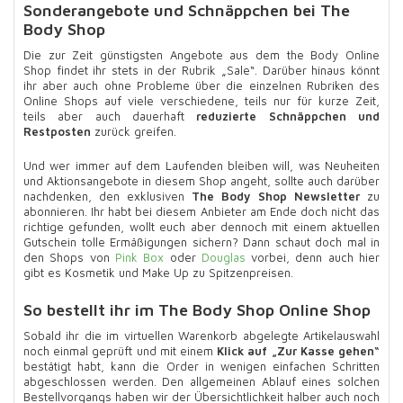
Sonderangebote und Schnäppchen bei The
Body Shop
Die zur Zeit günstigsten Angebote aus dem the Body Online
Shop findet ihr stets in der Rubrik „Sale“. Darüber hinaus könnt
ihr aber auch ohne Probleme über die einzelnen Rubriken des
Online Shops auf viele verschiedene, teils nur für kurze Zeit,
teils aber auch dauerhaft
reduzierte Schnäppchen und
Restposten
zurück greifen.
Und wer immer auf dem Laufenden bleiben will, was Neuheiten
und Aktionsangebote in diesem Shop angeht, sollte auch darüber
nachdenken, den exklusiven
The Body Shop Newsletter
zu
abonnieren. Ihr habt bei diesem Anbieter am Ende doch nicht das
richtige gefunden, wollt euch aber dennoch mit einem aktuellen
Gutschein tolle Ermäßigungen sichern? Dann schaut doch mal in
den Shops von
Pink Box
oder
Douglas
vorbei, denn auch hier
gibt es Kosmetik und Make Up zu Spitzenpreisen.
So bestellt ihr im The Body Shop Online Shop
Sobald ihr die im virtuellen Warenkorb abgelegte Artikelauswahl
noch einmal geprüft und mit einem
Klick auf „Zur Kasse gehen“
bestätigt habt, kann die Order in wenigen einfachen Schritten
abgeschlossen werden. Den allgemeinen Ablauf eines solchen
Bestellvorgangs haben wir der Übersichtlichkeit halber auch noch