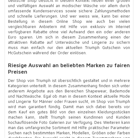
deutsche Shop besticht in diesem Kontext neben einer großen
und vielfältigen Auswahl an modischer Wäsche vor allem durch
umfassende Kundenservices sowie sichere Zahlungsmethoden
und schnelle Lieferungen. Und wer weiss wie, kann bei einer
Bestellung in diesem Online Shop wie auch bei vielen
vergleichbaren Anbietern mit Hilfe von exklusiv im Internet
verfügbaren Rabatte ohne viel Aufwand den ein oder anderen
Euro sparen. Um sich in diesem Zusammenhang einen der
attraktiven Rabatte auf Unterwäsche und Lingerie zu sichern
muss man einfach nur den aktuellen Triumph Gutschein von
McGutschein während der Order einlösen.
Riesige Auswahl an beliebten Marken zu fairen
Preisen
Der Shop von Triumph ist übersichtlich gestaltet und in mehrere
Kategorien unterteilt. In diesem Zusammenhang finden sich unter
anderem Angebote aus den Bereichen Shapewear, Bademode
und Nachtwäsche. Egal ob man in diesem Kontext aktuelle Mode
und Lingerie für Männer oder Frauen sucht, im Shop von Triumph
wird man garantiert fündig. Damit man sich dabei bereits vor
dem Kauf ein gutes Bild von den einzelnen Kleidungsstücken
machen kann, stellt Triumph seinen Kundinnen und Kunden
hochauflösende Foto Galerien zur Verfügung. Des Weiteren kann
man das umfangreiche Sortiment mit Hilfe praktischer Parameter
Suchen nach bestimmten Marken, Modellen, Größen oder Farben