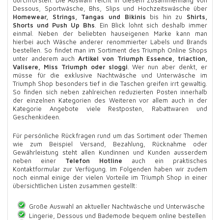
durchforsten. Die Auswahl reicht in diesem Zusammenhang von
Dessous, Sportwäsche, Bhs, Slips und Hochzeitswäsche über
Homewear, Strings, Tangas und Bikinis
bis hin zu
Shirts,
Shorts und Push Up Bhs
. Ein Blick lohnt sich deshalb immer
einmal. Neben der beliebten hauseigenen Marke kann man
hierbei auch Wäsche anderer renommierter Labels und Brands
bestellen. So findet man im Sortiment des Triumph Online Shops
unter anderem auch
Artikel von Triumph Essence, triaction,
Valisere, Miss Triumph oder sloggi
. Wer nun aber denkt, er
müsse für die exklusive Nachtwäsche und Unterwäsche im
Triumph Shop besonders tief in die Taschen greifen irrt gewaltig.
So finden sich neben zahlreichen reduzierten Posten innerhalb
der einzelnen Kategorien des Weiteren vor allem auch in der
Kategorie Angebote viele Restposten, Rabattwaren und
Geschenkideen.
Für persönliche Rückfragen rund um das Sortiment oder Themen
wie zum Beispiel Versand, Bezahlung, Rücknahme oder
Gewährleistung steht allen Kundinnen und Kunden ausserdem
neben einer
Telefon Hotline
auch ein praktisches
Kontaktformular zur Verfügung. Im Folgenden haben wir zudem
noch einmal einige der vielen Vorteile im Triumph Shop in einer
übersichtlichen Listen zusammen gestellt:
Große Auswahl an aktueller Nachtwäsche und Unterwäsche
Lingerie, Dessous und Bademode bequem online bestellen