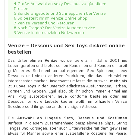
4
Große Auswahl an sexy Dessous zu günstigen
Preisen
5
Sonderangebote und Schnäppchen bei Venize
6
So bestellt ihr im Venize Online Shop
7
Venize Versand und Retouren
8
Noch Fragen? Der Venize Kundenservice
9
Venize in den sozialen Netzwerken
Venize – Dessous und Sex Toys diskret online
bestellen
Das Unternehmen
Venize
wurde bereits im Jahre 2001 ins
Leben gerufen und bietet seinen Kundinnen und Kunden ein breit
gefächertes Sortiment an aufregendem Sex Spielzeug, sexy
Dessous und vielen anderen Produkten, die das Liebesleben
interessanter machen. Insgesamt umfasst die Auswahl
mehr als
250 Love Toys
in den unterschiedlichsten Ausführungen, Farben,
Formen und Größen. Egal also, ob ihr schon immer einmal ein
Anal Plug ausprobieren, neue Kondome bestellen oder ein
Dessous für eure Liebste kaufen wollt, im offiziellen Venize
Sexshop seid ihr genau an der richtigen Adresse.
Die
Auswahl an Lingerie Sets, Dessous und Kostümen
umfasst in diesem Zusammenhang beispielsweise Slips, String
Tangas und Korsagen, aber auch Unterwäsche mit dem gewissen
Etwas für Männer sowie eher ausgefallene Kostüme für Paare,