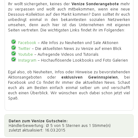
Ihr wollt sichergehen, keines der
Venize Sonderangebote
mehr
zu verpassen und wollt auch mitbekommen, wenn eine neue
Dessous-Kollektion auf den Markt kommen? Dann solltet ihr euch
unbedingt einmal in den bekanntesten sozialen Netzwerken
umsehen, denn auch hier ist das Unternehmen mit eigenen
Seiten vertreten. Die wichtigsten Links findet ihr im Folgenden:
Facebook
– Alle Infos zu Neuheiten und Sale Aktionen
Twitter
– Die aktuellsten News zu Venize auf einen Blick
Youtube
– Aufregende Videos und Tutorials
Instagram
– Hochauflösende Lookbooks und Foto Galerien
Egal also, ob Neuheiten, Infos oder Hinweise zu bevorstehenden
Aktionsangeboten oder
exklusiven Gewinnspielen
, bei
Facebook und Co findet ihr immer die aktuellsten News. Schaut
euch als am Besten einfach einmal selber um und verschafft
euch einen Überblick. Wir wünschen euch dabei schon jetzt viel
Spaß.
Daten zum
Venize Gutschein
:
Händlerbewertung: Ø
5
von 5 Sternen aus
1
Stimme(n)
zuletzt aktualisiert: 16.03.2015