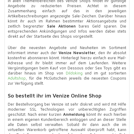
In allen Themenbereichen des Venize Shops findet ihr günstige
Angebote zu reduzierten Preisen. Achtet in diesem
Zusammenhang einfach auf das in den jeweiligen
Artikelbeschreibungen angezeigte Sale-Zeichen. Darüber hinaus
könnt ihr auch im Rahmen bestimmter Aktionsangebote und
zeitlich begrenzter
Sale Aktionen
bares Geld sparen. Die
entsprechenden Ankündigungen und Infos werden dabei stets
direkt auf der Startseite des Shops vorgestellt.
Über die neuesten Angebote und Neuheiten im Sortiment
informiert immer auch der
Venize Newsletter
, den ihr absolut
kostenfrei abonnieren könnt. Hinterlegt hierzu einfach eure Mail-
Adresse und ihr bleibt immer auf dem Laufenden. Weitere
Vergünstigungen beim Kauf von Dessous oder Sex Toys gibt es
darüber hinaus im Shop von
Dildoking
und im gut sortierten
Adultshop
, für die McGutschein jeweils die neuesten Coupons
zur Verfügung stellt.
So bestellt ihr im Venize Online Shop
Der Bestellvorgang bei Venize ist sehr diskret und wird mit Hilfe
moderner SSL Technologien vor unberechtigten Zugriffen
geschützt. Nach einer kurzen
Anmeldung
könnt ihr euch hierbei
in einem eigenen Kundenbereich einloggen und an dieser Stelle
alle Daten selbst verwalten. Sobald ihr dann auch die im
virtuellen Warenkorb getroffene Auswahl überprüft habt, kann