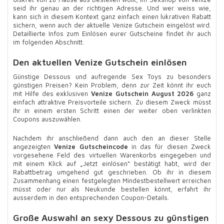
seid ihr genau an der richtigen Adresse. Und wer weiss wie,
kann sich in diesem Kontext ganz einfach einen lukrativen Rabatt
sichern, wenn auch der aktuelle Venize Gutschein eingelöst wird.
Detaillierte Infos zum Einlösen eurer Gutscheine findet ihr auch
im folgenden Abschnitt.
Den aktuellen Venize Gutschein einlösen
Günstige Dessous und aufregende Sex Toys zu besonders
günstigen Preisen? Kein Problem, denn zur Zeit könnt ihr euch
mit Hilfe des exklusiven
Venize Gutschein August 2026
ganz
einfach attraktive Preisvorteile sichern. Zu diesem Zweck müsst
ihr in einem ersten Schritt einen der weiter oben verlinkten
Coupons auszuwählen.
Nachdem ihr anschließend dann auch den an dieser Stelle
angezeigten
Venize Gutscheincode
in das für diesen Zweck
vorgesehene Feld des virtuellen Warenkorbs eingegeben und
mit einem Klick auf „Jetzt einlösen“ bestätigt habt, wird der
Rabattbetrag umgehend gut geschrieben. Ob ihr in diesem
Zusammenhang einen festgelegten Mindestbestellwert erreichen
müsst oder nur als Neukunde bestellen könnt, erfahrt ihr
ausserdem in den entsprechenden Coupon-Details.
Große Auswahl an sexy Dessous zu günstigen