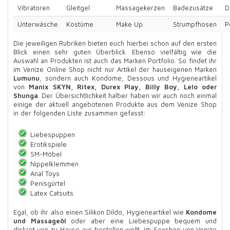
Vibratoren
Gleitgel
Massagekerzen
Badezusätze
D
Unterwäsche
Kostüme
Make Up
Strumpfhosen
P
Die jeweiligen Rubriken bieten euch hierbei schon auf den ersten
Blick einen sehr guten Überblick. Ebenso vielfältig wie die
Auswahl an Produkten ist auch das Marken Portfolio. So findet ihr
im Venize Online Shop nicht nur Artikel der hauseigenen Marken
Lumunu
, sondern auch Kondome, Dessous und Hygieneartikel
von
Manix SKYN, Ritex, Durex Play, Billy Boy, Lelo oder
Shunga
. Der Übersichtlichkeit halber haben wir auch noch einmal
einige der aktuell angebotenen Produkte aus dem Venize Shop
in der folgenden Liste zusammen gefasst:
Liebespuppen
Erotikspiele
SM-Möbel
Nippelklemmen
Anal Toys
Penisgürtel
Latex Catsuits
Egal, ob ihr also einen Silikon Dildo, Hygieneartikel wie
Kondome
und Massageöl
oder aber eine Liebespuppe bequem und
diskret von zu Hause aus bestellen wollt, im Sexshop von Venize