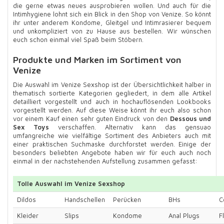
die gerne etwas neues ausprobieren wollen. Und auch für die
Intimhygiene lohnt sich ein Blick in den Shop von Venize. So könnt
ihr unter anderem Kondome, Gleitgel und Intimrasierer bequem
und unkompliziert von zu Hause aus bestellen. Wir wünschen
euch schon einmal viel Spaß beim Stöbern.
Produkte und Marken im Sortiment von
Venize
Die Auswahl im Venize Sexshop ist der Übersichtlichkeit halber in
thematisch sortierte Kategorien gegliedert, in dem alle Artikel
detailliert vorgestellt und auch in hochauflösenden Lookbooks
vorgestellt werden. Auf diese Weise könnt ihr euch also schon
vor einem Kauf einen sehr guten Eindruck von den
Dessous und
Sex Toys
verschaffen. Alternativ kann das gensuao
umfangreiche wie vielfältige Sortiment des Anbieters auch mit
einer praktischen Suchmaske durchforstet werden. Einige der
besonders beliebten Angebote haben wir für euch auch noch
einmal in der nachstehenden Aufstellung zusammen gefasst:
Tolle Auswahl im Venize Sexshop
Dildos
Handschellen
Perücken
BHs
C
Kleider
Slips
Kondome
Anal Plugs
F