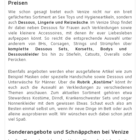
Preisen
Wie schon gesagt bietet euch Venize nicht nur ein breit
gefächertes Sortiment an Sex Toys und Hygieneartikeln, sondern
auch
Dessous, Lingerie und Reizwäsche
. Im Venize Shop findet
ihr dabei neben Dessous für Frauen auch Verkleidungen sowie
viele kleinere Accessoires, mit denen ihr euer Liebesleben
aufpeppen könnt. So reicht die entsprechende Auswahl unter
anderem von BHs, Corsagen, Strings und Strümpfen über
komplette Dessous Sets, Korsetts, Bodys und
Dessouskleider
bis hin zu Stiefeln, Catsuits, Overalls oder
Perücken.
Ebenfalls angeboten werden eher ausgefallene Artikel wie zum
Beispiel Masken oder spezielle Handschuhe sowie Dessous und
Unterwäsche für Männer. Über die
Rubrik „Kostüme“
könnt ihr
euch auch die Auswahl an Verkleidungen zu verschiedenen
Themen anschauen. Zum aktuellen Sortiment gehören etwa
Stewardess Kostüme, Dirndl, Krankenschwester Sets und sogar
Nonnenkleider mit dem gewissen Etwas. Schaut euch also am
Besten einmal selbst um, wenn ihr neue Dinge im Bett oder auch
alleine ausprobieren wollt. Wir wünschen euch dabei schon jetzt
viel Spaß.
Sonderangebote und Schnäppchen bei Venize