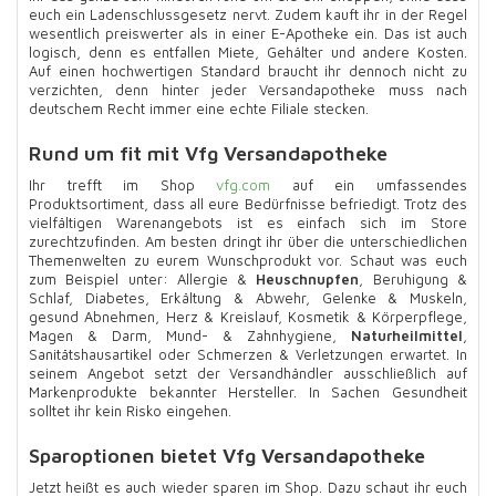
euch ein Ladenschlussgesetz nervt. Zudem kauft ihr in der Regel
wesentlich preiswerter als in einer E-Apotheke ein. Das ist auch
logisch, denn es entfallen Miete, Gehälter und andere Kosten.
Auf einen hochwertigen Standard braucht ihr dennoch nicht zu
verzichten, denn hinter jeder Versandapotheke muss nach
deutschem Recht immer eine echte Filiale stecken.
Rund um fit mit Vfg Versandapotheke
Ihr trefft im Shop
vfg.com
auf ein umfassendes
Produktsortiment, dass all eure Bedürfnisse befriedigt. Trotz des
vielfältigen Warenangebots ist es einfach sich im Store
zurechtzufinden. Am besten dringt ihr über die unterschiedlichen
Themenwelten zu eurem Wunschprodukt vor. Schaut was euch
zum Beispiel unter: Allergie &
Heuschnupfen
, Beruhigung &
Schlaf, Diabetes, Erkältung & Abwehr, Gelenke & Muskeln,
gesund Abnehmen, Herz & Kreislauf, Kosmetik & Körperpflege,
Magen & Darm, Mund- & Zahnhygiene,
Naturheilmittel
,
Sanitätshausartikel oder Schmerzen & Verletzungen erwartet. In
seinem Angebot setzt der Versandhändler ausschließlich auf
Markenprodukte bekannter Hersteller. In Sachen Gesundheit
solltet ihr kein Risko eingehen.
Sparoptionen bietet Vfg Versandapotheke
Jetzt heißt es auch wieder sparen im Shop. Dazu schaut ihr euch