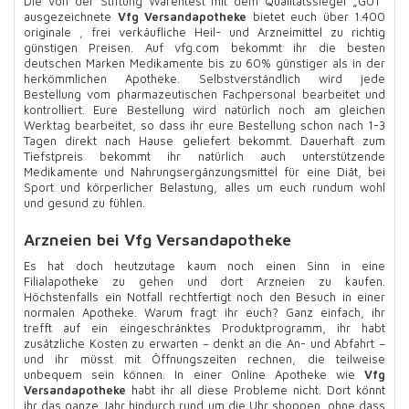
Die von der Stiftung Warentest mit dem Qualitätssiegel „GUT“
ausgezeichnete
Vfg Versandapotheke
bietet euch über 1.400
originale , frei verkäufliche Heil- und Arzneimittel zu richtig
günstigen Preisen. Auf vfg.com bekommt ihr die besten
deutschen Marken Medikamente bis zu 60% günstiger als in der
herkömmlichen Apotheke. Selbstverständlich wird jede
Bestellung vom pharmazeutischen Fachpersonal bearbeitet und
kontrolliert. Eure Bestellung wird natürlich noch am gleichen
Werktag bearbeitet, so dass ihr eure Bestellung schon nach 1-3
Tagen direkt nach Hause geliefert bekommt. Dauerhaft zum
Tiefstpreis bekommt ihr natürlich auch unterstützende
Medikamente und Nahrungsergänzungsmittel für eine Diät, bei
Sport und körperlicher Belastung, alles um euch rundum wohl
und gesund zu fühlen.
Arzneien bei Vfg Versandapotheke
Es hat doch heutzutage kaum noch einen Sinn in eine
Filialapotheke zu gehen und dort Arzneien zu kaufen.
Höchstenfalls ein Notfall rechtfertigt noch den Besuch in einer
normalen Apotheke. Warum fragt ihr euch? Ganz einfach, ihr
trefft auf ein eingeschränktes Produktprogramm, ihr habt
zusätzliche Kosten zu erwarten – denkt an die An- und Abfahrt –
und ihr müsst mit Öffnungszeiten rechnen, die teilweise
unbequem sein können. In einer Online Apotheke wie
Vfg
Versandapotheke
habt ihr all diese Probleme nicht. Dort könnt
ihr das ganze Jahr hindurch rund um die Uhr shoppen, ohne dass