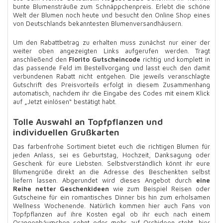
bunte Blumensträuße zum Schnäppchenpreis. Erlebt die schöne
Welt der Blumen noch heute und besucht den Online Shop eines
von Deutschlands bekanntesten Blumenversandhäusern.
Um den Rabattbetrag zu erhalten muss zunächst nur einer der
weiter oben angezeigten Links aufgerufen werden. Tragt
anschließend den
Florito Gutscheincode
richtig und komplett in
das passende Feld im Bestellvorgang und lasst euch den damit
verbundenen Rabatt nicht entgehen. Die jeweils veranschlagte
Gutschrift des Preisvorteils erfolgt in diesem Zusammenhang
automatisch, nachdem ihr die Eingabe des Codes mit einem Klick
auf „Jetzt einlösen“ bestätigt habt.
Tolle Auswahl an Topfpflanzen und
individuellen Grußkarten
Das farbenfrohe Sortiment bietet euch die richtigen Blumen für
jeden Anlass, sei es Geburtstag, Hochzeit, Danksagung oder
Geschenk für eure Liebsten. Selbstverständlich könnt ihr eure
Blumengrüße direkt an die Adresse des Beschenkten selbst
liefern lassen. Abgerundet wird dieses Angebot durch
eine
Reihe netter Geschenkideen
wie zum Beispiel Reisen oder
Gutscheine für ein romantisches Dinner bis hin zum erholsamen
Wellness Wochenende. Natürlich kommen hier auch Fans von
Topfpflanzen auf ihre Kosten egal ob ihr euch nach einem
Orangenbäumchen sehnt oder mehr auf Orchideen steht, hier