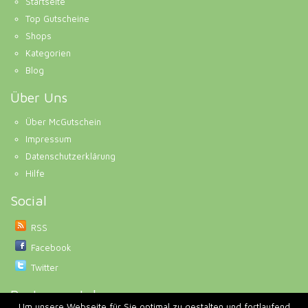
Startseite
Top Gutscheine
Shops
Kategorien
Blog
Über Uns
Über McGutschein
Impressum
Datenschutzerklärung
Hilfe
Social
RSS
Facebook
Twitter
Partnerportale
Um unsere Webseite für Sie optimal zu gestalten und fortlaufend