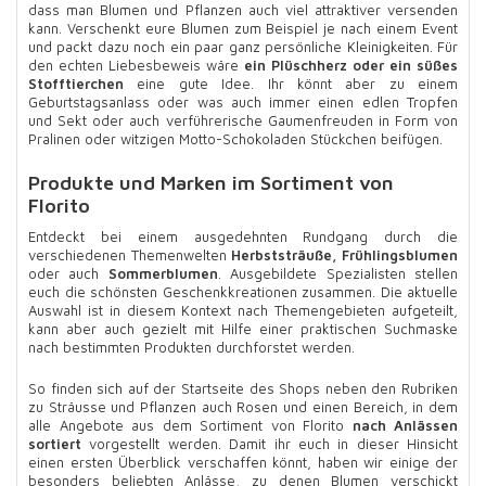
dass man Blumen und Pflanzen auch viel attraktiver versenden
kann. Verschenkt eure Blumen zum Beispiel je nach einem Event
und packt dazu noch ein paar ganz persönliche Kleinigkeiten. Für
den echten Liebesbeweis wäre
ein Plüschherz oder ein süßes
Stofftierchen
eine gute Idee. Ihr könnt aber zu einem
Geburtstagsanlass oder was auch immer einen edlen Tropfen
und Sekt oder auch verführerische Gaumenfreuden in Form von
Pralinen oder witzigen Motto-Schokoladen Stückchen beifügen.
Produkte und Marken im Sortiment von
Florito
Entdeckt bei einem ausgedehnten Rundgang durch die
verschiedenen Themenwelten
Herbststräuße, Frühlingsblumen
oder auch
Sommerblumen
. Ausgebildete Spezialisten stellen
euch die schönsten Geschenkkreationen zusammen. Die aktuelle
Auswahl ist in diesem Kontext nach Themengebieten aufgeteilt,
kann aber auch gezielt mit Hilfe einer praktischen Suchmaske
nach bestimmten Produkten durchforstet werden.
So finden sich auf der Startseite des Shops neben den Rubriken
zu Sträusse und Pflanzen auch Rosen und einen Bereich, in dem
alle Angebote aus dem Sortiment von Florito
nach Anlässen
sortiert
vorgestellt werden. Damit ihr euch in dieser Hinsicht
einen ersten Überblick verschaffen könnt, haben wir einige der
besonders beliebten Anlässe, zu denen Blumen verschickt