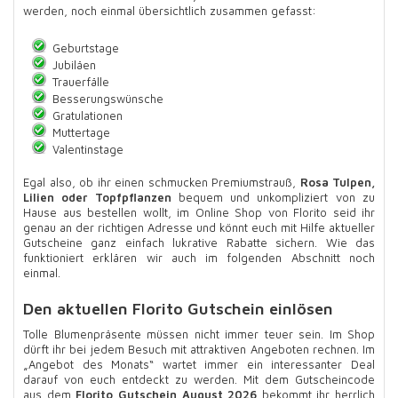
werden, noch einmal übersichtlich zusammen gefasst:
Geburtstage
Jubiläen
Trauerfälle
Besserungswünsche
Gratulationen
Muttertage
Valentinstage
Egal also, ob ihr einen schmucken Premiumstrauß,
Rosa Tulpen,
Lilien oder Topfpflanzen
bequem und unkompliziert von zu
Hause aus bestellen wollt, im Online Shop von Florito seid ihr
genau an der richtigen Adresse und könnt euch mit Hilfe aktueller
Gutscheine ganz einfach lukrative Rabatte sichern. Wie das
funktioniert erklären wir auch im folgenden Abschnitt noch
einmal.
Den aktuellen Florito Gutschein einlösen
Tolle Blumenpräsente müssen nicht immer teuer sein. Im Shop
dürft ihr bei jedem Besuch mit attraktiven Angeboten rechnen. Im
„Angebot des Monats“ wartet immer ein interessanter Deal
darauf von euch entdeckt zu werden. Mit dem Gutscheincode
aus dem
Florito Gutschein August 2026
bekommt ihr herrlich