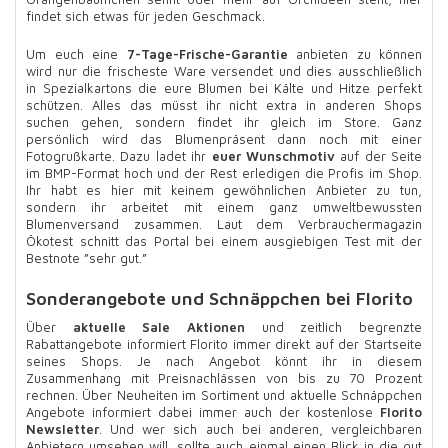
findet sich etwas für jeden Geschmack.
Um euch eine
7-Tage-Frische-Garantie
anbieten zu können
wird nur die frischeste Ware versendet und dies ausschließlich
in Spezialkartons die eure Blumen bei Kälte und Hitze perfekt
schützen. Alles das müsst ihr nicht extra in anderen Shops
suchen gehen, sondern findet ihr gleich im Store. Ganz
persönlich wird das Blumenpräsent dann noch mit einer
Fotogrußkarte. Dazu ladet ihr
euer Wunschmotiv
auf der Seite
im BMP-Format hoch und der Rest erledigen die Profis im Shop.
Ihr habt es hier mit keinem gewöhnlichen Anbieter zu tun,
sondern ihr arbeitet mit einem ganz umweltbewussten
Blumenversand zusammen. Laut dem Verbrauchermagazin
Ökotest schnitt das Portal bei einem ausgiebigen Test mit der
Bestnote ”sehr gut.”
Sonderangebote und Schnäppchen bei Florito
Über
aktuelle Sale Aktionen
und zeitlich begrenzte
Rabattangebote informiert Florito immer direkt auf der Startseite
seines Shops. Je nach Angebot könnt ihr in diesem
Zusammenhang mit Preisnachlässen von bis zu 70 Prozent
rechnen. Über Neuheiten im Sortiment und aktuelle Schnäppchen
Angebote informiert dabei immer auch der kostenlose
Florito
Newsletter
. Und wer sich auch bei anderen, vergleichbaren
Anbietern umsehen will, sollte auch einmal einen Blick in die gut