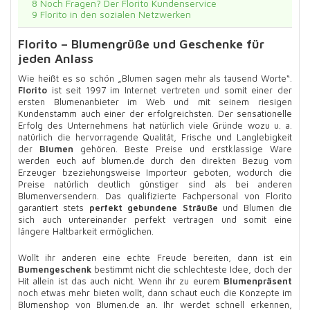
8
Noch Fragen? Der Florito Kundenservice
9
Florito in den sozialen Netzwerken
Florito – Blumengrüße und Geschenke für
jeden Anlass
Wie heißt es so schön „Blumen sagen mehr als tausend Worte“.
Florito
ist seit 1997 im Internet vertreten und somit einer der
ersten Blumenanbieter im Web und mit seinem riesigen
Kundenstamm auch einer der erfolgreichsten. Der sensationelle
Erfolg des Unternehmens hat natürlich viele Gründe wozu u. a.
natürlich die hervorragende Qualität, Frische und Langlebigkeit
der
Blumen
gehören. Beste Preise und erstklassige Ware
werden euch auf blumen.de durch den direkten Bezug vom
Erzeuger bzeziehungsweise Importeur geboten, wodurch die
Preise natürlich deutlich günstiger sind als bei anderen
Blumenversendern. Das qualifizierte Fachpersonal von Florito
garantiert stets
perfekt gebundene Sträuße
und Blumen die
sich auch untereinander perfekt vertragen und somit eine
längere Haltbarkeit ermöglichen.
Wollt ihr anderen eine echte Freude bereiten, dann ist ein
Bumengeschenk
bestimmt nicht die schlechteste Idee, doch der
Hit allein ist das auch nicht. Wenn ihr zu eurem
Blumenpräsent
noch etwas mehr bieten wollt, dann schaut euch die Konzepte im
Blumenshop von Blumen.de an. Ihr werdet schnell erkennen,