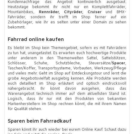
Kundennachfrage das Angebot kontinuierlich ausgebaut.
Heutzutage bekommt ihr nicht nur en Komplettfahrräder,
Mountainbikes,
Rennräder, Cityräder, Cruiser
und BMX-
Fahrräder, sondern ihr trefft im Shop ferner auf ein
Zubehörlager, wie ihr es selten unter einer Domain zu sehen
bekommt.
Fahrrad online kaufen
Es bleibt im Shop kein Themengebiet, sofern es mit Fahrrädern
zu tun hat, unangetastet. Es erwarten euch hochwertige Produkte
unter anderem in den Themenwelten Sattel, Sattelstützen,
Schlösser, Schuhe, Schutzbleche, Steuersätze/
Spacer
,
Taschen/Koffer, Transportsysteme, Vorbauten, Werkzeug/Pflege
und vieles mehr. Geht im Shop auf Entdeckungstour und lernt die
große Angebotsvielfalt ausgiebig kennen. Alle Produkte werden
euch detailliert im Shop erläutert und optisch eindrucksvoll
nähergebracht. Ihr könnt davon ausgehen, dass das
Warenangebot technisch immer auf dem aktuellsten Stand ist.
Logisch, dass ihr nur mit den Produkten von bekannten
Markenherstellern im Shop rechnen könnt, die mit ihrem Namen
für Qualität stehen.
Sparen beim Fahrradkauf
Sparen könnt ihr auch wieder bei eurem Online Kauf. Schaut dazu