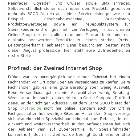
Rennräder, Cityräder und Cruiser sowie BMX-Fahrräder.
Selbstverständlich stehen euch neben dem Produktangebot von
mehr als 6000 Artikeln auch viele Serviceleistungen wie zum
Beispiel Geschenkgutscheine, Wunschlisten,
Produktbewertungen sowie ein Treuepunktsystem für
Stammkunden und einiges mehr zur Verfügung. Ihr sucht einen
Online Shop der euch alles rund ums Fahrrad bietet und nur
qualitativ hochwertige Produkte zu einem starken Preis-
Leistungsverhältnis anbietet? Dann besucht am besten noch
diesen August profirad.de, hier steht eure Zufriedenheit an
erster Stelle.
Profirad: der Zweirad Internet Shop
Früher war es unumgänglich sein neues
Fahrrad
bei einem
Fachhändler vor Ort oder über ein Versandhaus zu kaufen. Beim
Fachhändler gab es eine gute Beratung aber wenig Auswahl.
Beim Versandhaus gab es viel Auswahl aber wenig Beratung.
Wenn ihr beides sucht, dann seid ihr im Online Shop von Profirad
genau an der richtigen Adresse. Seit dem Jahre 2003 bietet der
Shop
profirad.de
nicht nur online, sondern auch vor Ort in
Fachgeschäften hochwertige Bikes an. Hinter dem Shop verbirgt
sich also ein echter Spezialist und kein einfacher Retailer, der nur
einkauft und weiterverscherbelt. In den Anfangsjahren hat sich
der Anbieter rein auf Zubehörartikel für Spezialfahrräder
konzentriert, doch mit Zeit wurde bedingt durch eine erhöhte