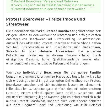
7
Protest Boardwear Versand und Retouren
8
Noch Fragen? Der Protest Boardwear Kundenservice
9
Protest Boardwear in den sozialen Netzwerken
Protest Boardwear – Freizeitmode und
Streetwear
Die niederländische Marke
Protest Boardwear
gehört schon seit
einigen Jahren zu den weltweit beliebtesten und erfolgreichsten
Anbietern von Beachwear und Surferkleidung. So umfasst die
Auswahl des offiziellen Protest Boardwear Online Shops neben
Schuhen, Strandsandalen und Boardshorts auch
Badehosen,
Sweatshirts oder kleinere Accessoires
. Die einzelnen
Kollektionen bestechen in diesem Zusammenhang durch
einzigartige Designs, hohe Qualitätsstandards sowie eher
unkonventionelle und innovative Farben und Musterungen.
Wer also
individuelle Beachwear für die ganze Familie
bequem und unkompliziert von zu Hause aus bestellen will, sollte
sich unbedingt einmal im gut sortierten Online Shop von Protest
Boardwear umsehen und sich inspirieren lassen, zumal man mit
Hilfe aktueller Gutscheine ganz einfach den ein oder anderen
Euro bei einem Einkauf sparen kann. Solche Gutscheine und
exklusiv im Internet gültigen Rabatte gibt es dabei natürlich nicht
nur für Protest Boardwear, sondern auch viele andere Anbieter
aus dem Segment Sport und Bekleidung wie zum Beispiel