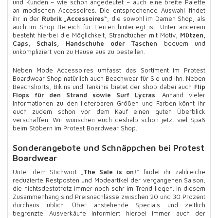
und Kunden – wie schon angedeutet – auch eine breite Palette
an modischen Accessoires. Die entsprechende Auswahl findet
ihr in der
Rubrik „Accessoires“
, die sowohl im Damen Shop, als
auch im Shop Bereich für Herren hinterlegt ist. Unter anderem
besteht hierbei die Möglichkeit, Strandtücher mit Motiv,
Mützen,
Caps, Schals, Handschuhe oder Taschen
bequem und
unkompliziert von zu Hause aus zu bestellen.
Neben Mode Accessoires umfasst das Sortiment im Protest
Boardwear Shop natürlich auch Beachwear für Sie und Ihn. Neben
Beachshorts, Bikins und Tankinis bietet der shop dabei auch
Flip
Flops für den Strand sowie Surf Lycras
. Anhand vieler
Informationen zu den lieferbaren Größen und Farben könnt ihr
euch zudem schon vor dem Kauf einen guten Überblick
verschaffen. Wir wünschen euch deshalb schon jetzt viel Spaß
beim Stöbern im Protest Boardwear Shop.
Sonderangebote und Schnäppchen bei Protest
Boardwear
Unter dem Stichwort
„The Sale is on!“
findet ihr zahlreiche
reduzierte Restposten und Modeartikel der vergangenen Saison,
die nichtsdestotrotz immer noch sehr im Trend liegen. In diesem
Zusammenhang sind Preisnachlässe zwischen 20 und 30 Prozent
durchaus üblich. Über anstehende Specials und zeitlich
begrenzte Ausverkäufe informiert hierbei immer auch der