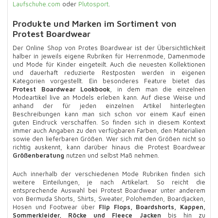
Laufschuhe.com
oder
Plutosport
.
Produkte und Marken im Sortiment von
Protest Boardwear
Der Online Shop von Protes Boardwear ist der Übersichtlichkeit
halber in jeweils eigene Rubriken für Herrenmode, Damenmode
und Mode für Kinder eingeteilt. Auch die neuesten Kollektionen
und dauerhaft reduzierte Restposten werden in eigenen
Kategorien vorgestellt. Ein besonderes Feature bietet das
Protest Boardwear Lookbook
, in dem man die einzelnen
Modeartikel live an Models erleben kann. Auf diese Weise und
anhand der für jeden einzelnen Artikel hinterlegten
Beschreibungen kann man sich schon vor einem Kauf einen
guten Eindruck verschaffen. So finden sich in diesem Kontext
immer auch Angaben zu den verfügbaren Farben, den Materialien
sowie den lieferbaren Größen. Wer sich mit den Größen nicht so
richtig auskennt, kann darüber hinaus die Protest Boardwear
Größenberatung
nutzen und selbst Maß nehmen.
Auch innerhalb der verschiedenen Mode Rubriken finden sich
weitere Einteilungen, je nach Artikelart. So reicht die
entsprechende Auswahl bei Protest Boardwear unter anderem
von Bermuda Shorts, Shirts, Sweater, Polohemden, Boardjacken,
Hosen und Footwear über
Flip Flops, Boardshorts, Kappen,
Sommerkleider, Röcke und Fleece Jacken
bis hin zu