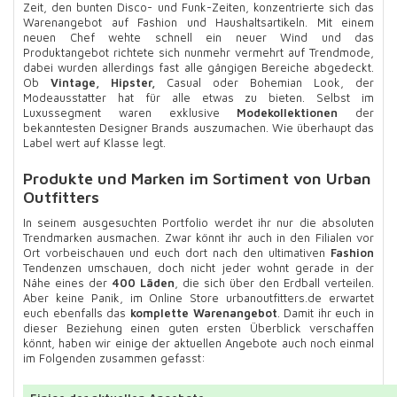
Zeit, den bunten Disco- und Funk-Zeiten, konzentrierte sich das
Warenangebot auf Fashion und Haushaltsartikeln. Mit einem
neuen Chef wehte schnell ein neuer Wind und das
Produktangebot richtete sich nunmehr vermehrt auf Trendmode,
dabei wurden allerdings fast alle gängigen Bereiche abgedeckt.
Ob
Vintage, Hipster,
Casual oder Bohemian Look, der
Modeausstatter hat für alle etwas zu bieten. Selbst im
Luxussegment waren exklusive
Modekollektionen
der
bekanntesten Designer Brands auszumachen. Wie überhaupt das
Label wert auf Klasse legt.
Produkte und Marken im Sortiment von Urban
Outfitters
In seinem ausgesuchten Portfolio werdet ihr nur die absoluten
Trendmarken ausmachen. Zwar könnt ihr auch in den Filialen vor
Ort vorbeischauen und euch dort nach den ultimativen
Fashion
Tendenzen umschauen, doch nicht jeder wohnt gerade in der
Nähe eines der
400 Läden
, die sich über den Erdball verteilen.
Aber keine Panik, im Online Store urbanoutfitters.de erwartet
euch ebenfalls das
komplette Warenangebot
. Damit ihr euch in
dieser Beziehung einen guten ersten Überblick verschaffen
könnt, haben wir einige der aktuellen Angebote auch noch einmal
im Folgenden zusammen gefasst: