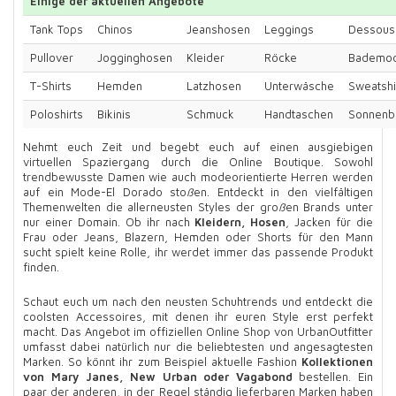
Einige der aktuellen Angebote
Tank Tops
Chinos
Jeanshosen
Leggings
Dessous
Pullover
Jogginghosen
Kleider
Röcke
Bademo
T-Shirts
Hemden
Latzhosen
Unterwäsche
Sweatshi
Poloshirts
Bikinis
Schmuck
Handtaschen
Sonnenbr
Nehmt euch Zeit und begebt euch auf einen ausgiebigen
virtuellen Spaziergang durch die Online Boutique. Sowohl
trendbewusste Damen wie auch modeorientierte Herren werden
auf ein Mode-El Dorado sto
ß
en. Entdeckt in den vielfältigen
Themenwelten die allerneusten Styles der gro
ß
en Brands unter
nur einer Domain. Ob ihr nach
Kleidern, Hosen
, Jacken für die
Frau oder Jeans, Blazern, Hemden oder Shorts für den Mann
sucht spielt keine Rolle, ihr werdet immer das passende Produkt
finden.
Schaut euch um nach den neusten Schuhtrends und entdeckt die
coolsten Accessoires, mit denen ihr euren Style erst perfekt
macht. Das Angebot im offiziellen Online Shop von UrbanOutfitter
umfasst dabei natürlich nur die beliebtesten und angesagtesten
Marken. So könnt ihr zum Beispiel aktuelle Fashion
Kollektionen
von Mary Janes, New Urban oder Vagabond
bestellen. Ein
paar der anderen, in der Regel ständig lieferbaren Marken haben