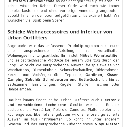
Outfitters Gutscheincode
an der richtigen Stelle platzieren und
schon winkt der Rabatt. Dieser Code wird euch wie immer
absolut kostenlos und ohne vorherige Anmeldung angeboten,
sobald ihr einen der oben aufgeführten Links aktiviert habt. Wir
wünschen viel Spaß beim Sparen!
Schicke Wohnaccessoires und Interieur von
Urban Outfitters
Abgerundet wird das umfassende Produktprogramm noch durch
eine ansprechende Abteilung mit vorteilhaften
Wohnungseinrichtungsartikeln. Ihr findet
Möbel, Wohntextilien
und selbst technische Produkte bei eurem Streifzug durch den
Shop. So reicht die entsprechende Auswahl beispielsweise von
Wandtattoos, Blumenkübeln, Schmuckschatullen, Bilderrahmen,
Kerzen und Vorhängen über Teppiche,
Gardinen, Kissen,
Camping Zubehör, Schreibwaren und Bettwäsche
bis hin zu
Badezimmer Einrichtungen, Regalen, Stühlen, Tischen oder
Hängelampen.
Darüber hinaus findet ihr bei Urban Outfitters auch
Elektronik
und verschiedene technische Geräte
wie zum Beispiel
Lautsprecher, Verstärker, Polaroid Cameras, Plattenspieler und
Küchengeräte. Ebenfalls angeboten wird eine breit gefächerte
Auswahl an Musikinstrumenten. So könnt ihr unter anderem
Gitarren und das entsprechende Zubehör sowie
Vinyl Platten