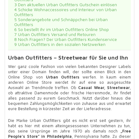
3
Den aktuellen Urban Outfitters Gutschein einlösen
4
Schicke Wohnaccessoires und Interieur von Urban
Outfitters
5
Sonderangebote und Schnäppchen bei Urban
Outfitters
6
So bestellt ihr im Urban Outfitters Online Shop
7
Urban Outfitters Versand und Retouren
8
Noch Fragen? Der Urban Outfitters Kundenservice
9
Urban Outfitters in den sozialen Netzwerken
Urban Outfitters – Streetwear für Sie und Ihn
Wer ganz coole Fashion von vielen bekannten Designer Labels
unter einer Domain finden will, der sollte einen Blick in den
Online Shop von
Urban Oufitters
werfen. In kaum einem
anderen Online Store werdet ihr auf eine so ausgesuchte
Auswahl an Trendmode treffen. Ob
Casual Wear, Streetwear
,
ob attraktive Damenmode oder frische Herrenmode, ihr findet
alles passend zu eurem Geschmack. Nutzt darüber hinaus die
bequemen Zahlungsmöglichkeiten von zuhause aus und erwartet
eure Bestellung in kürzester Zeit an der Lieferadresse.
Die Marke Urban Outfitters gibt es nicht erst seit gestern, ihr
habt es hier mit einem alteingesessenen Unternehmen zu tun,
das seine Ursprünge im Jahre 1970 als damals noch
„Free
People’s Store” in Philadelphia
, Pennsylvania hatte. Zu dieser