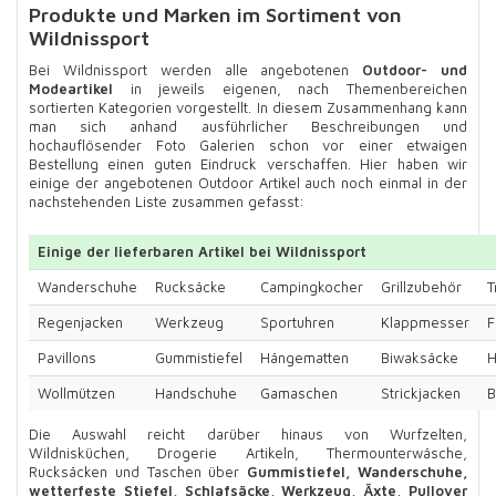
Produkte und Marken im Sortiment von
Wildnissport
Bei Wildnissport werden alle angebotenen
Outdoor- und
Modeartikel
in jeweils eigenen, nach Themenbereichen
sortierten Kategorien vorgestellt. In diesem Zusammenhang kann
man sich anhand ausführlicher Beschreibungen und
hochauflösender Foto Galerien schon vor einer etwaigen
Bestellung einen guten Eindruck verschaffen. Hier haben wir
einige der angebotenen Outdoor Artikel auch noch einmal in der
nachstehenden Liste zusammen gefasst:
Einige der lieferbaren Artikel bei Wildnissport
Wanderschuhe
Rucksäcke
Campingkocher
Grillzubehör
T
Regenjacken
Werkzeug
Sportuhren
Klappmesser
F
Pavillons
Gummistiefel
Hängematten
Biwaksäcke
H
Wollmützen
Handschuhe
Gamaschen
Strickjacken
B
Die Auswahl reicht darüber hinaus von Wurfzelten,
Wildnisküchen, Drogerie Artikeln, Thermounterwäsche,
Rucksäcken und Taschen über
Gummistiefel, Wanderschuhe,
wetterfeste Stiefel, Schlafsäcke, Werkzeug, Äxte, Pullover