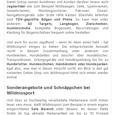
bietet $shop seinen Kundinnen und Kunden darüber hinaus auch
Jagdartikel
wie zum Beispiel Wildwaagen, Seile, Spannriemen,
Gewehrriemen, Mündungsschoner, Patronen Dosen,
Navigationsgeräte oder Erste Hilfe Kästen. Ebenfalls lieferbar
sind
TÜV-geprüfte Bögen und Pfeile
. So kann man unter
anderem
3D Targets, Langbogen, Zielscheiben,
Gummischuhe
, komplette Bogensets, Recurvebogen und
Kleidung für Bogenschützen bequem online bestellen.
Und auch für euren Jagdhund – wenn ihr denn einen habt – hat
Wildnissport einiges zu bieten. Die entsprechende Auswahl
reicht in diesem Zusammenhang unter anderem von
Hundeleinen, Hundebetten und Geschirr über Hundebücher,
Transportboxen, Ortungsgeräte und Hundespielzeug bis hin zu
Hundefutter, Hundeschuhen, Halsbändern oder Hundejacken
.
Egal also, was man in dieser Hinsicht sucht, ein Blick in den gut
sortierten Online Shop von Wildnissport lohnt sich immer wieder
einmal.
Sonderangebote und Schnäppchen bei
Wildnissport
Und dass so hochwertig verarbeitete Markenware nicht immer
teuer sein muss, stellt Wildnissport zum Beispiel in einem eigens
eingerichteten
Sale Bereich
unter Beweis. An dieser Stelle
findet ihr top aktuelle Markenartikel um bis zu 70 Prozent