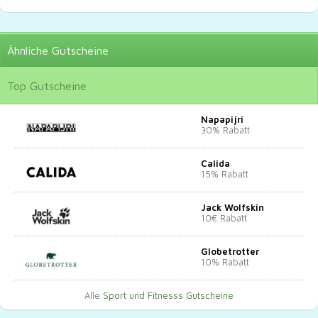
Ähnliche
Gutscheine
Top
Gutscheine
Napapijri
30% Rabatt
Calida
15% Rabatt
Jack Wolfskin
10€ Rabatt
Globetrotter
10% Rabatt
Alle
Sport und Fitnesss Gutscheine