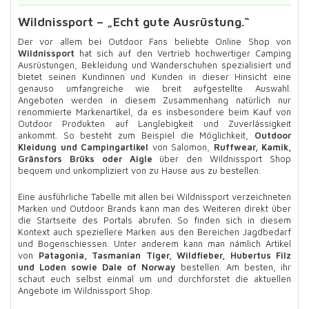
Wildnissport – „Echt gute Ausrüstung.“
Der vor allem bei Outdoor Fans beliebte Online Shop von
Wildnissport
hat sich auf den Vertrieb hochwertiger Camping
Ausrüstungen, Bekleidung und Wanderschuhen spezialisiert und
bietet seinen Kundinnen und Kunden in dieser Hinsicht eine
genauso umfangreiche wie breit aufgestellte Auswahl.
Angeboten werden in diesem Zusammenhang natürlich nur
renommierte Markenartikel, da es insbesondere beim Kauf von
Outdoor Produkten auf Langlebigkeit und Zuverlässigkeit
ankommt. So besteht zum Beispiel die Möglichkeit,
Outdoor
Kleidung und Campingartikel
von Salomon,
Ruffwear, Kamik,
Gränsfors Brüks oder Aigle
über den Wildnissport Shop
bequem und unkompliziert von zu Hause aus zu bestellen.
Eine ausführliche Tabelle mit allen bei Wildnissport verzeichneten
Marken und Outdoor Brands kann man des Weiteren direkt über
die Startseite des Portals abrufen. So finden sich in diesem
Kontext auch speziellere Marken aus den Bereichen Jagdbedarf
und Bogenschiessen. Unter anderem kann man nämlich Artikel
von
Patagonia, Tasmanian Tiger, Wildfieber, Hubertus Filz
und Loden sowie Dale of Norway
bestellen. Am besten, ihr
schaut euch selbst einmal um und durchforstet die aktuellen
Angebote im Wildnissport Shop.