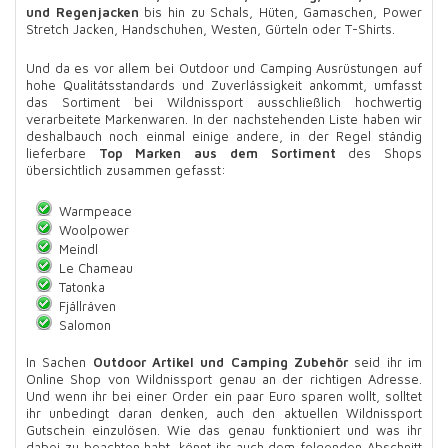
und Regenjacken
bis hin zu Schals, Hüten, Gamaschen, Power
Stretch Jacken, Handschuhen, Westen, Gürteln oder T-Shirts.
Und da es vor allem bei Outdoor und Camping Ausrüstungen auf
hohe Qualitätsstandards und Zuverlässigkeit ankommt, umfasst
das Sortiment bei Wildnissport ausschließlich hochwertig
verarbeitete Markenwaren. In der nachstehenden Liste haben wir
deshalbauch noch einmal einige andere, in der Regel ständig
lieferbare
Top Marken aus dem Sortiment
des Shops
übersichtlich zusammen gefasst:
Warmpeace
Woolpower
Meindl
Le Chameau
Tatonka
Fjällräven
Salomon
In Sachen
Outdoor Artikel und Camping Zubehör
seid ihr im
Online Shop von Wildnissport genau an der richtigen Adresse.
Und wenn ihr bei einer Order ein paar Euro sparen wollt, solltet
ihr unbedingt daran denken, auch den aktuellen Wildnissport
Gutschein einzulösen. Wie das genau funktioniert und was ihr
dabei zu beachten habt, könnt ihr auch dem folgenden Abschnitt